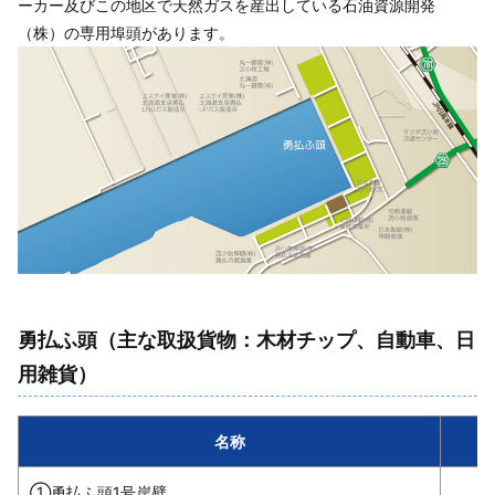
ーカー及びこの地区で天然ガスを産出している石油資源開発
（株）の専用埠頭があります。
勇払ふ頭（主な取扱貨物：木材チップ、自動車、日
用雑貨）
名称
①勇払ふ頭1号岸壁