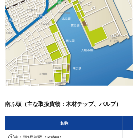
南ふ頭（主な取扱貨物：木材チップ、パルプ）
名称
①南ふ頭1号岸壁（改修中）