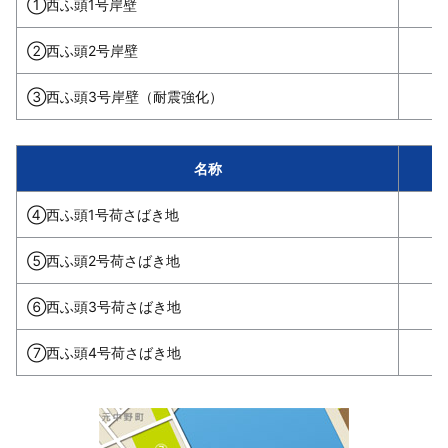
①西ふ頭1号岸壁
②西ふ頭2号岸壁
③西ふ頭3号岸壁（耐震強化）
名称
④西ふ頭1号荷さばき地
⑤西ふ頭2号荷さばき地
⑥西ふ頭3号荷さばき地
⑦西ふ頭4号荷さばき地