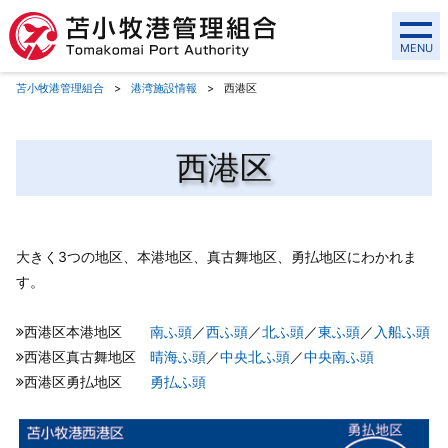
MENU
苫小牧港管理組合
港湾施設情報
西港区
西港区
大きく3つの地区、本港地区、真古舞地区、勇払地区にわかれま
す。
西港区本港地区
南ふ頭
／
西ふ頭
／
北ふ頭
／
東ふ頭
／
入船ふ頭
西港区真古舞地区
晴海ふ頭
／
中央北ふ頭
／
中央南ふ頭
西港区勇払地区
勇払ふ頭