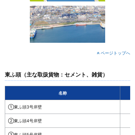
ページトップへ
東ふ頭（主な取扱貨物：セメント、雑貨）
名称
①東ふ頭3号岸壁
②東ふ頭4号岸壁
③東ふ頭5号岸壁