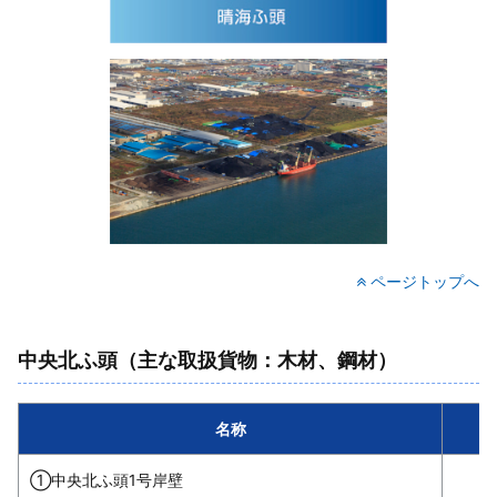
ページトップへ
中央北ふ頭（主な取扱貨物：木材、鋼材）
名称
①中央北ふ頭1号岸壁