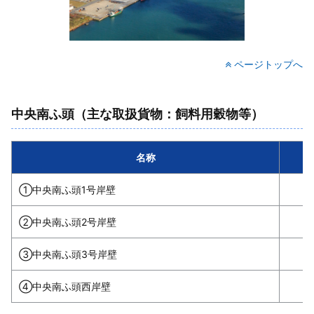
ページトップへ
中央南ふ頭（主な取扱貨物：飼料用穀物等）
名称
①中央南ふ頭1号岸壁
②中央南ふ頭2号岸壁
③中央南ふ頭3号岸壁
④中央南ふ頭西岸壁