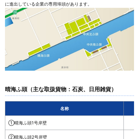
に進出している企業の専用埠頭があります。
晴海ふ頭（主な取扱貨物：石炭、日用雑貨）
名称
①晴海ふ頭1号岸壁
②晴海ふ頭2号岸壁