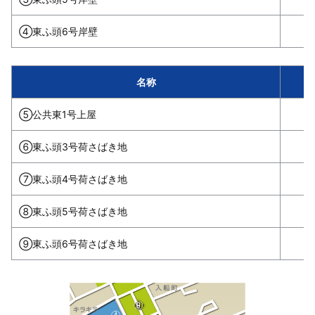
④東ふ頭6号岸壁
名称
⑤公共東1号上屋
⑥東ふ頭3号荷さばき地
⑦東ふ頭4号荷さばき地
⑧東ふ頭5号荷さばき地
⑨東ふ頭6号荷さばき地