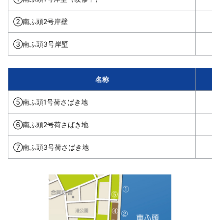
②南ふ頭2号岸壁
③南ふ頭3号岸壁
名称
⑤南ふ頭1号荷さばき地
⑥南ふ頭2号荷さばき地
⑦南ふ頭3号荷さばき地