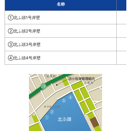
名称
①北ふ頭1号岸壁
②北ふ頭2号岸壁
③北ふ頭3号岸壁
④北ふ頭4号岸壁