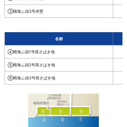
③晴海ふ頭3号岸壁
名称
④晴海ふ頭1号荷さばき地
⑤晴海ふ頭2号荷さばき地
⑥晴海ふ頭3号荷さばき地