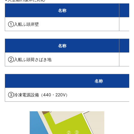
名称
①入船ふ頭岸壁
名称
②入船ふ頭荷さばき地
名称
③冷凍電源設備（440・220V）