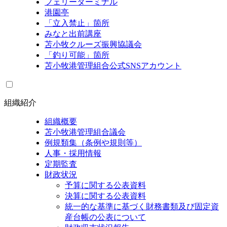
フェリーターミナル
港園亭
「立入禁止」箇所
みなと出前講座
苫小牧クルーズ振興協議会
「釣り可能」箇所
苫小牧港管理組合公式SNSアカウント
組織紹介
組織概要
苫小牧港管理組合議会
例規類集（条例や規則等）
人事・採用情報
定期監査
財政状況
予算に関する公表資料
決算に関する公表資料
統一的な基準に基づく財務書類及び固定資
産台帳の公表について