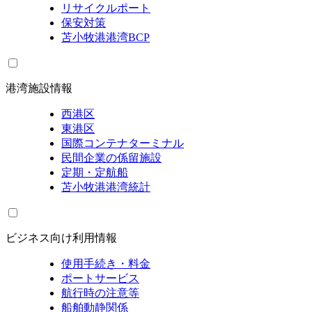
リサイクルポート
保安対策
苫小牧港港湾BCP
港湾施設情報
西港区
東港区
国際コンテナターミナル
民間企業の係留施設
定期・定航船
苫小牧港港湾統計
ビジネス向け利用情報
使用手続き・料金
ポートサービス
航行時の注意等
船舶動静関係