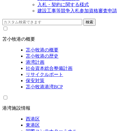
入札・契約に関する様式
建設工事等競争入札参加資格審査申請
苫小牧港の概要
苫小牧港の概要
苫小牧港の歴史
港湾計画
社会資本総合整備計画
リサイクルポート
保安対策
苫小牧港港湾BCP
港湾施設情報
西港区
東港区