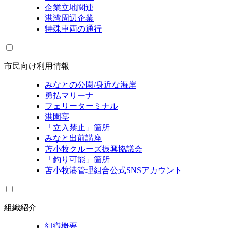
企業立地関連
港湾周辺企業
特殊車両の通行
市民向け利用情報
みなとの公園/身近な海岸
勇払マリーナ
フェリーターミナル
港園亭
「立入禁止」箇所
みなと出前講座
苫小牧クルーズ振興協議会
「釣り可能」箇所
苫小牧港管理組合公式SNSアカウント
組織紹介
組織概要