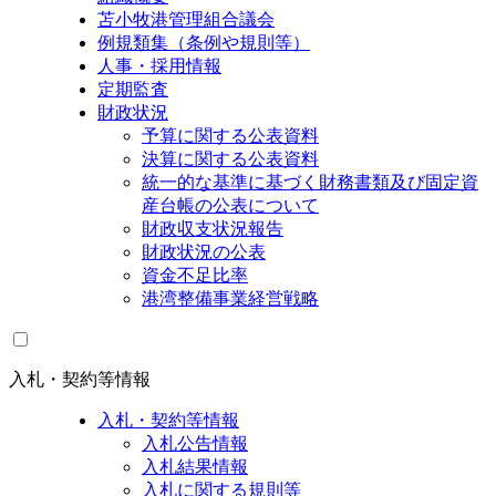
苫小牧港管理組合議会
例規類集（条例や規則等）
人事・採用情報
定期監査
財政状況
予算に関する公表資料
決算に関する公表資料
統一的な基準に基づく財務書類及び固定資
産台帳の公表について
財政収支状況報告
財政状況の公表
資金不足比率
港湾整備事業経営戦略
入札・契約等情報
入札・契約等情報
入札公告情報
入札結果情報
入札に関する規則等