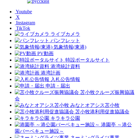
Youtube
X
Instagram
TikTok
ライブカメラ
パンフレット
気象情報(東港)
PV動画
特設ポータルサイト
港湾統計資料
港湾計画
入札公告情報
申請・届出
苫小牧クルーズ振興協議
会
みなとオアシス苫小牧
苫小牧港利用促進協議会
キラキラ公園
港園亭 ～港公
園バーベキュー施設～
ネーミングライツ事業