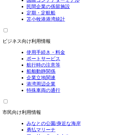
国際コンテナターミナル
民間企業の係留施設
定期・定航船
苫小牧港港湾統計
ビジネス向け利用情報
使用手続き・料金
ポートサービス
航行時の注意等
船舶動静関係
企業立地関連
港湾周辺企業
特殊車両の通行
市民向け利用情報
みなとの公園/身近な海岸
勇払マリーナ