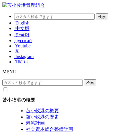
English
中文版
한국어
русский
Youtube
X
Instagram
TikTok
MENU
苫小牧港の概要
苫小牧港の概要
苫小牧港の歴史
港湾計画
社会資本総合整備計画