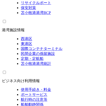
リサイクルポート
保安対策
苫小牧港港湾BCP
港湾施設情報
西港区
東港区
国際コンテナターミナル
民間企業の係留施設
定期・定航船
苫小牧港港湾統計
ビジネス向け利用情報
使用手続き・料金
ポートサービス
航行時の注意等
船舶動静関係