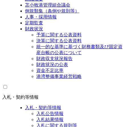
苫小牧港管理組合議会
例規類集（条例や規則等）
人事・採用情報
定期監査
財政状況
予算に関する公表資料
決算に関する公表資料
統一的な基準に基づく財務書類及び固定資
産台帳の公表について
財政収支状況報告
財政状況の公表
資金不足比率
港湾整備事業経営戦略
入札・契約等情報
入札・契約等情報
入札公告情報
入札結果情報
入札に関する規則等