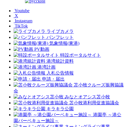
Youtube
X
Instagram
TikTok
ライブカメラ
パンフレット
気象情報(東港)
PV動画
特設ポータルサイト
港湾統計資料
港湾計画
入札公告情報
申請・届出
苫小牧クルーズ振興協議
会
みなとオアシス苫小牧
苫小牧港利用促進協議会
キラキラ公園
港園亭 ～港公
園バーベキュー施設～
ネーミングライツ事業