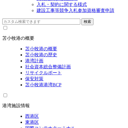
入札・契約に関する様式
建設工事等競争入札参加資格審査申請
苫小牧港の概要
苫小牧港の概要
苫小牧港の歴史
港湾計画
社会資本総合整備計画
リサイクルポート
保安対策
苫小牧港港湾BCP
港湾施設情報
西港区
東港区