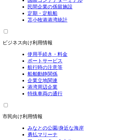
国際コンテナターミナル
民間企業の係留施設
定期・定航船
苫小牧港港湾統計
ビジネス向け利用情報
使用手続き・料金
ポートサービス
航行時の注意等
船舶動静関係
企業立地関連
港湾周辺企業
特殊車両の通行
市民向け利用情報
みなとの公園/身近な海岸
勇払マリーナ