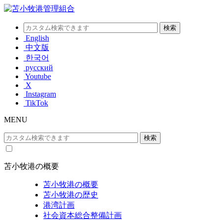
English
中文版
한국어
русский
Youtube
X
Instagram
TikTok
MENU
苫小牧港の概要
苫小牧港の概要
苫小牧港の歴史
港湾計画
社会資本総合整備計画