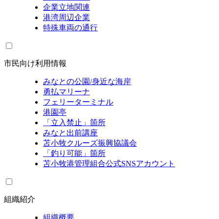
企業立地関連
港湾周辺企業
特殊車両の通行
市民向け利用情報
みなとの公園/身近な海岸
勇払マリーナ
フェリーターミナル
港園亭
「立入禁止」箇所
みなと出前講座
苫小牧クルーズ振興協議会
「釣り可能」箇所
苫小牧港管理組合公式SNSアカウント
組織紹介
組織概要