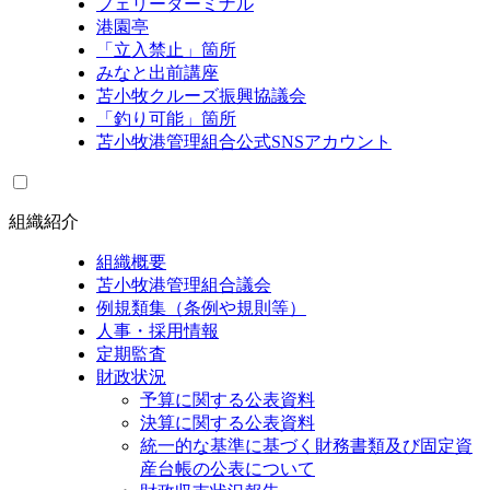
フェリーターミナル
港園亭
「立入禁止」箇所
みなと出前講座
苫小牧クルーズ振興協議会
「釣り可能」箇所
苫小牧港管理組合公式SNSアカウント
組織紹介
組織概要
苫小牧港管理組合議会
例規類集（条例や規則等）
人事・採用情報
定期監査
財政状況
予算に関する公表資料
決算に関する公表資料
統一的な基準に基づく財務書類及び固定資
産台帳の公表について