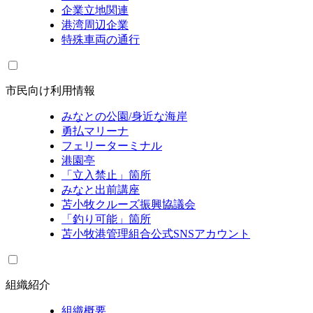
企業立地関連
港湾周辺企業
特殊車両の通行
市民向け利用情報
みなとの公園/身近な海岸
勇払マリーナ
フェリーターミナル
港園亭
「立入禁止」箇所
みなと出前講座
苫小牧クルーズ振興協議会
「釣り可能」箇所
苫小牧港管理組合公式SNSアカウント
組織紹介
組織概要