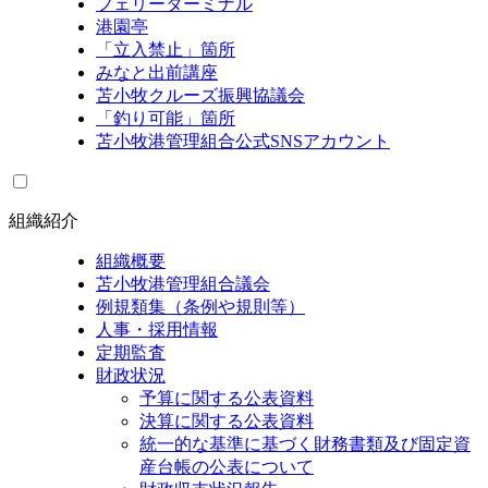
フェリーターミナル
港園亭
「立入禁止」箇所
みなと出前講座
苫小牧クルーズ振興協議会
「釣り可能」箇所
苫小牧港管理組合公式SNSアカウント
組織紹介
組織概要
苫小牧港管理組合議会
例規類集（条例や規則等）
人事・採用情報
定期監査
財政状況
予算に関する公表資料
決算に関する公表資料
統一的な基準に基づく財務書類及び固定資
産台帳の公表について