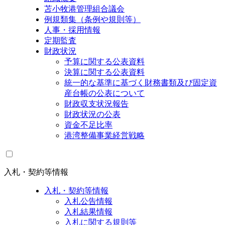
苫小牧港管理組合議会
例規類集（条例や規則等）
人事・採用情報
定期監査
財政状況
予算に関する公表資料
決算に関する公表資料
統一的な基準に基づく財務書類及び固定資
産台帳の公表について
財政収支状況報告
財政状況の公表
資金不足比率
港湾整備事業経営戦略
入札・契約等情報
入札・契約等情報
入札公告情報
入札結果情報
入札に関する規則等