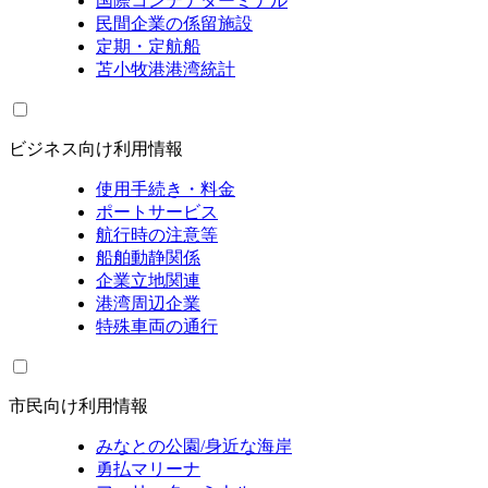
国際コンテナターミナル
民間企業の係留施設
定期・定航船
苫小牧港港湾統計
ビジネス向け利用情報
使用手続き・料金
ポートサービス
航行時の注意等
船舶動静関係
企業立地関連
港湾周辺企業
特殊車両の通行
市民向け利用情報
みなとの公園/身近な海岸
勇払マリーナ