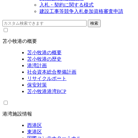
入札・契約に関する様式
建設工事等競争入札参加資格審査申請
苫小牧港の概要
苫小牧港の概要
苫小牧港の歴史
港湾計画
社会資本総合整備計画
リサイクルポート
保安対策
苫小牧港港湾BCP
港湾施設情報
西港区
東港区