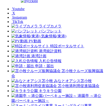
Youtube
X
Instagram
TikTok
ライブカメラ
パンフレット
気象情報(東港)
PV動画
特設ポータルサイト
港湾統計資料
港湾計画
入札公告情報
申請・届出
苫小牧クルーズ振興協議
会
みなとオアシス苫小牧
苫小牧港利用促進協議会
キラキラ公園
港園亭 ～港公
園バーベキュー施設～
ネーミングライツ事業