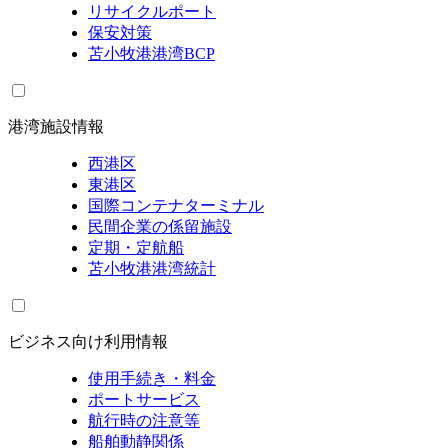
リサイクルポート
保安対策
苫小牧港港湾BCP
港湾施設情報
西港区
東港区
国際コンテナターミナル
民間企業の係留施設
定期・定航船
苫小牧港港湾統計
ビジネス向け利用情報
使用手続き・料金
ポートサービス
航行時の注意等
船舶動静関係