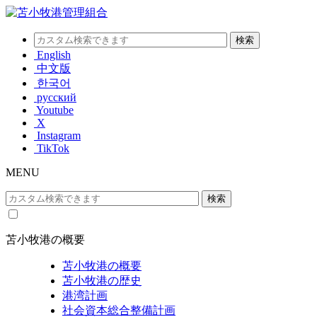
English
中文版
한국어
русский
Youtube
X
Instagram
TikTok
MENU
苫小牧港の概要
苫小牧港の概要
苫小牧港の歴史
港湾計画
社会資本総合整備計画