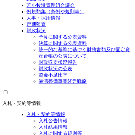
苫小牧港管理組合議会
例規類集（条例や規則等）
人事・採用情報
定期監査
財政状況
予算に関する公表資料
決算に関する公表資料
統一的な基準に基づく財務書類及び固定資
産台帳の公表について
財政収支状況報告
財政状況の公表
資金不足比率
港湾整備事業経営戦略
入札・契約等情報
入札・契約等情報
入札公告情報
入札結果情報
入札に関する規則等