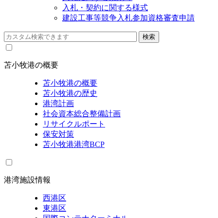
入札・契約に関する様式
建設工事等競争入札参加資格審査申請
苫小牧港の概要
苫小牧港の概要
苫小牧港の歴史
港湾計画
社会資本総合整備計画
リサイクルポート
保安対策
苫小牧港港湾BCP
港湾施設情報
西港区
東港区