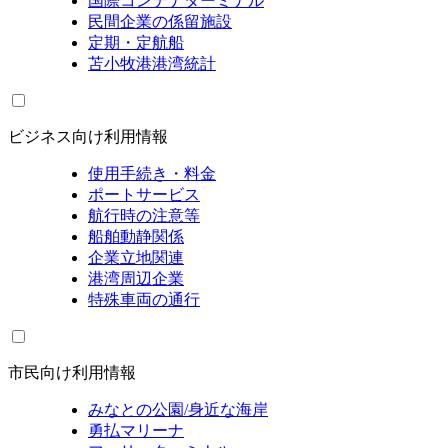
国際コンテナターミナル
民間企業の係留施設
定期・定航船
苫小牧港港湾統計
ビジネス向け利用情報
使用手続き・料金
ポートサービス
航行時の注意等
船舶動静関係
企業立地関連
港湾周辺企業
特殊車両の通行
市民向け利用情報
みなとの公園/身近な海岸
勇払マリーナ