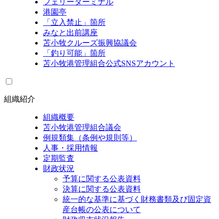
フェリーターミナル
港園亭
「立入禁止」箇所
みなと出前講座
苫小牧クルーズ振興協議会
「釣り可能」箇所
苫小牧港管理組合公式SNSアカウント
組織紹介
組織概要
苫小牧港管理組合議会
例規類集（条例や規則等）
人事・採用情報
定期監査
財政状況
予算に関する公表資料
決算に関する公表資料
統一的な基準に基づく財務書類及び固定資
産台帳の公表について