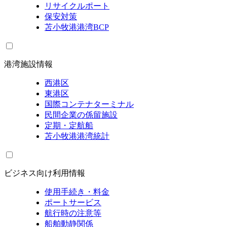
リサイクルポート
保安対策
苫小牧港港湾BCP
港湾施設情報
西港区
東港区
国際コンテナターミナル
民間企業の係留施設
定期・定航船
苫小牧港港湾統計
ビジネス向け利用情報
使用手続き・料金
ポートサービス
航行時の注意等
船舶動静関係