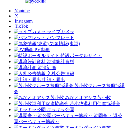
Youtube
X
Instagram
TikTok
ライブカメラ
パンフレット
気象情報(東港)
PV動画
特設ポータルサイト
港湾統計資料
港湾計画
入札公告情報
申請・届出
苫小牧クルーズ振興協議
会
みなとオアシス苫小牧
苫小牧港利用促進協議会
キラキラ公園
港園亭 ～港公
園バーベキュー施設～
ネーミングライツ事業