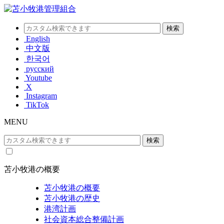
English
中文版
한국어
русский
Youtube
X
Instagram
TikTok
MENU
苫小牧港の概要
苫小牧港の概要
苫小牧港の歴史
港湾計画
社会資本総合整備計画