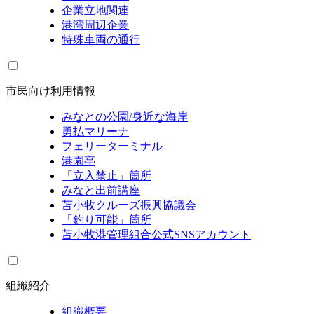
企業立地関連
港湾周辺企業
特殊車両の通行
市民向け利用情報
みなとの公園/身近な海岸
勇払マリーナ
フェリーターミナル
港園亭
「立入禁止」箇所
みなと出前講座
苫小牧クルーズ振興協議会
「釣り可能」箇所
苫小牧港管理組合公式SNSアカウント
組織紹介
組織概要