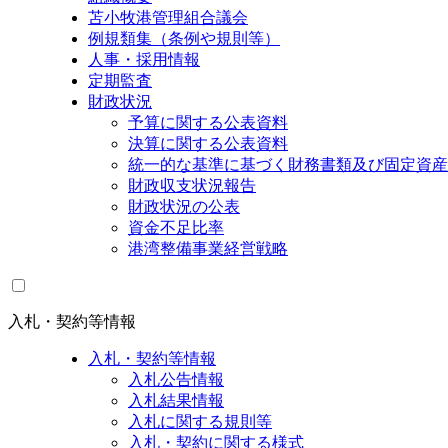
苫小牧港管理組合議会
例規類集（条例や規則等）
人事・採用情報
定期監査
財政状況
予算に関する公表資料
決算に関する公表資料
統一的な基準に基づく財務書類及び固定資産
財政収支状況報告
財政状況の公表
資金不足比率
港湾整備事業経営戦略
入札・契約等情報
入札・契約等情報
入札公告情報
入札結果情報
入札に関する規則等
入札・契約に関する様式