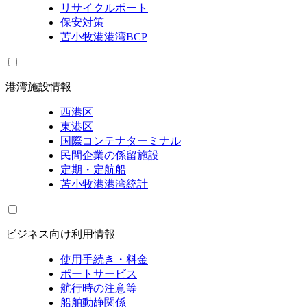
リサイクルポート
保安対策
苫小牧港港湾BCP
港湾施設情報
西港区
東港区
国際コンテナターミナル
民間企業の係留施設
定期・定航船
苫小牧港港湾統計
ビジネス向け利用情報
使用手続き・料金
ポートサービス
航行時の注意等
船舶動静関係