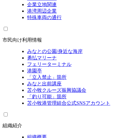
企業立地関連
港湾周辺企業
特殊車両の通行
市民向け利用情報
みなとの公園/身近な海岸
勇払マリーナ
フェリーターミナル
港園亭
「立入禁止」箇所
みなと出前講座
苫小牧クルーズ振興協議会
「釣り可能」箇所
苫小牧港管理組合公式SNSアカウント
組織紹介
組織概要