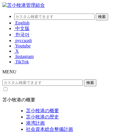
English
中文版
한국어
русский
Youtube
X
Instagram
TikTok
MENU
苫小牧港の概要
苫小牧港の概要
苫小牧港の歴史
港湾計画
社会資本総合整備計画