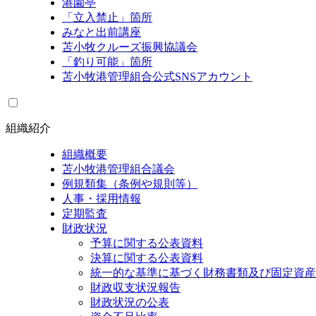
港園亭
「立入禁止」箇所
みなと出前講座
苫小牧クルーズ振興協議会
「釣り可能」箇所
苫小牧港管理組合公式SNSアカウント
組織紹介
組織概要
苫小牧港管理組合議会
例規類集（条例や規則等）
人事・採用情報
定期監査
財政状況
予算に関する公表資料
決算に関する公表資料
統一的な基準に基づく財務書類及び固定資産
財政収支状況報告
財政状況の公表