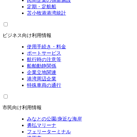
民間企業の係留施設
定期・定航船
苫小牧港港湾統計
ビジネス向け利用情報
使用手続き・料金
ポートサービス
航行時の注意等
船舶動静関係
企業立地関連
港湾周辺企業
特殊車両の通行
市民向け利用情報
みなとの公園/身近な海岸
勇払マリーナ
フェリーターミナル