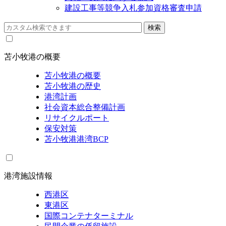
建設工事等競争入札参加資格審査申請
苫小牧港の概要
苫小牧港の概要
苫小牧港の歴史
港湾計画
社会資本総合整備計画
リサイクルポート
保安対策
苫小牧港港湾BCP
港湾施設情報
西港区
東港区
国際コンテナターミナル