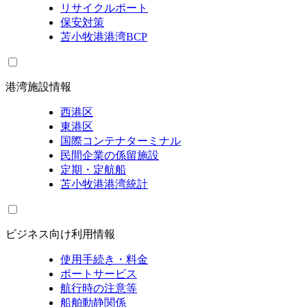
リサイクルポート
保安対策
苫小牧港港湾BCP
港湾施設情報
西港区
東港区
国際コンテナターミナル
民間企業の係留施設
定期・定航船
苫小牧港港湾統計
ビジネス向け利用情報
使用手続き・料金
ポートサービス
航行時の注意等
船舶動静関係