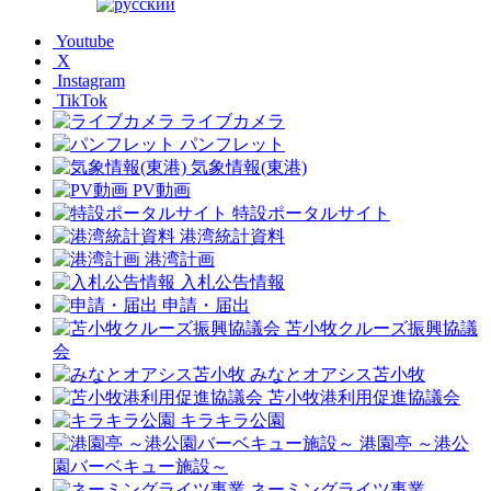
Youtube
X
Instagram
TikTok
ライブカメラ
パンフレット
気象情報(東港)
PV動画
特設ポータルサイト
港湾統計資料
港湾計画
入札公告情報
申請・届出
苫小牧クルーズ振興協議
会
みなとオアシス苫小牧
苫小牧港利用促進協議会
キラキラ公園
港園亭 ～港公
園バーベキュー施設～
ネーミングライツ事業