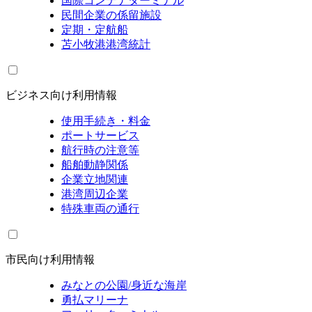
国際コンテナターミナル
民間企業の係留施設
定期・定航船
苫小牧港港湾統計
ビジネス向け利用情報
使用手続き・料金
ポートサービス
航行時の注意等
船舶動静関係
企業立地関連
港湾周辺企業
特殊車両の通行
市民向け利用情報
みなとの公園/身近な海岸
勇払マリーナ