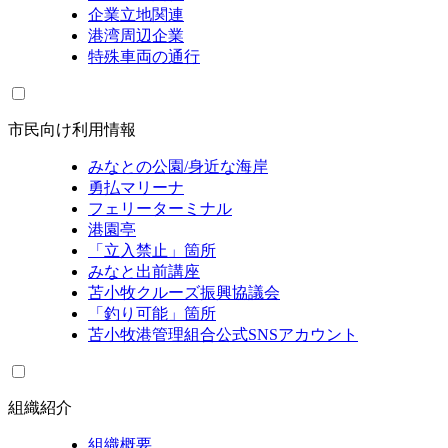
企業立地関連
港湾周辺企業
特殊車両の通行
市民向け利用情報
みなとの公園/身近な海岸
勇払マリーナ
フェリーターミナル
港園亭
「立入禁止」箇所
みなと出前講座
苫小牧クルーズ振興協議会
「釣り可能」箇所
苫小牧港管理組合公式SNSアカウント
組織紹介
組織概要