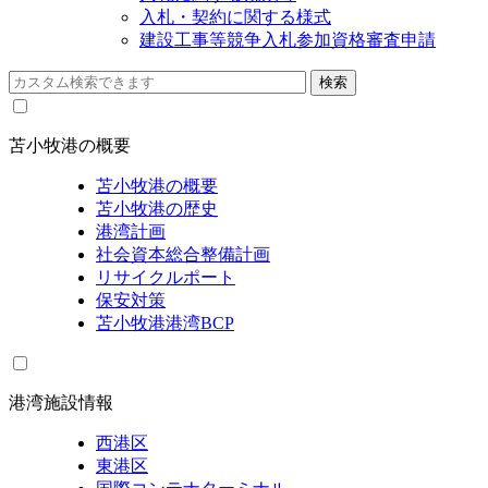
入札・契約に関する様式
建設工事等競争入札参加資格審査申請
苫小牧港の概要
苫小牧港の概要
苫小牧港の歴史
港湾計画
社会資本総合整備計画
リサイクルポート
保安対策
苫小牧港港湾BCP
港湾施設情報
西港区
東港区