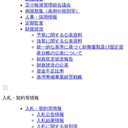
苫小牧港管理組合議会
例規類集（条例や規則等）
人事・採用情報
定期監査
財政状況
予算に関する公表資料
決算に関する公表資料
統一的な基準に基づく財務書類及び固定資
産台帳の公表について
財政収支状況報告
財政状況の公表
資金不足比率
港湾整備事業経営戦略
入札・契約等情報
入札・契約等情報
入札公告情報
入札結果情報
入札に関する規則等