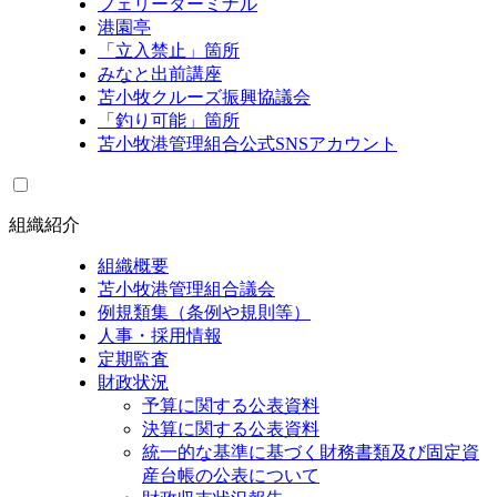
フェリーターミナル
港園亭
「立入禁止」箇所
みなと出前講座
苫小牧クルーズ振興協議会
「釣り可能」箇所
苫小牧港管理組合公式SNSアカウント
組織紹介
組織概要
苫小牧港管理組合議会
例規類集（条例や規則等）
人事・採用情報
定期監査
財政状況
予算に関する公表資料
決算に関する公表資料
統一的な基準に基づく財務書類及び固定資
産台帳の公表について