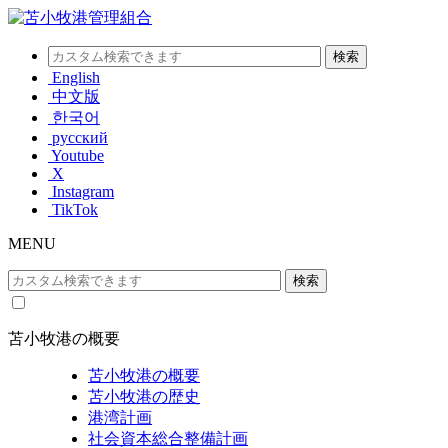
English
中文版
한국어
русский
Youtube
X
Instagram
TikTok
MENU
苫小牧港の概要
苫小牧港の概要
苫小牧港の歴史
港湾計画
社会資本総合整備計画