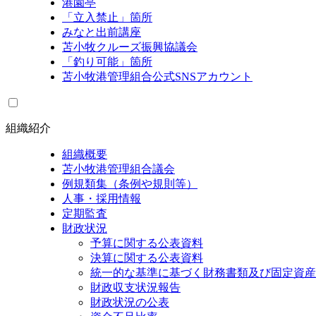
港園亭
「立入禁止」箇所
みなと出前講座
苫小牧クルーズ振興協議会
「釣り可能」箇所
苫小牧港管理組合公式SNSアカウント
組織紹介
組織概要
苫小牧港管理組合議会
例規類集（条例や規則等）
人事・採用情報
定期監査
財政状況
予算に関する公表資料
決算に関する公表資料
統一的な基準に基づく財務書類及び固定資産
財政収支状況報告
財政状況の公表