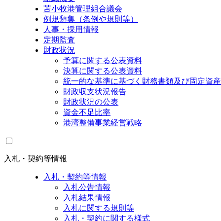
苫小牧港管理組合議会
例規類集（条例や規則等）
人事・採用情報
定期監査
財政状況
予算に関する公表資料
決算に関する公表資料
統一的な基準に基づく財務書類及び固定資産
財政収支状況報告
財政状況の公表
資金不足比率
港湾整備事業経営戦略
入札・契約等情報
入札・契約等情報
入札公告情報
入札結果情報
入札に関する規則等
入札・契約に関する様式