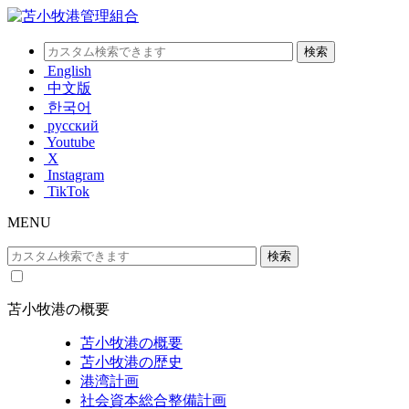
English
中文版
한국어
русский
Youtube
X
Instagram
TikTok
MENU
苫小牧港の概要
苫小牧港の概要
苫小牧港の歴史
港湾計画
社会資本総合整備計画