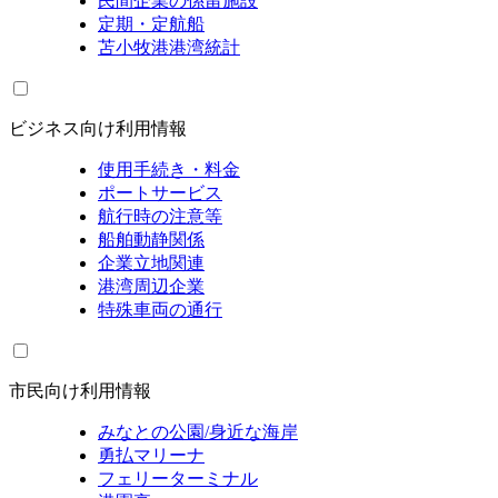
民間企業の係留施設
定期・定航船
苫小牧港港湾統計
ビジネス向け利用情報
使用手続き・料金
ポートサービス
航行時の注意等
船舶動静関係
企業立地関連
港湾周辺企業
特殊車両の通行
市民向け利用情報
みなとの公園/身近な海岸
勇払マリーナ
フェリーターミナル