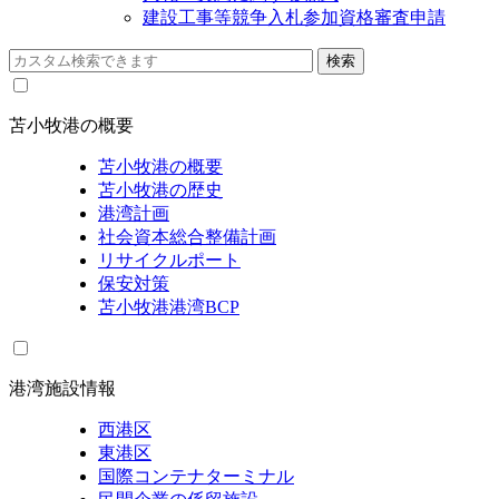
建設工事等競争入札参加資格審査申請
苫小牧港の概要
苫小牧港の概要
苫小牧港の歴史
港湾計画
社会資本総合整備計画
リサイクルポート
保安対策
苫小牧港港湾BCP
港湾施設情報
西港区
東港区
国際コンテナターミナル