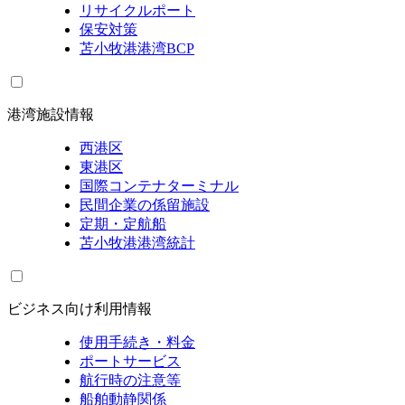
リサイクルポート
保安対策
苫小牧港港湾BCP
港湾施設情報
西港区
東港区
国際コンテナターミナル
民間企業の係留施設
定期・定航船
苫小牧港港湾統計
ビジネス向け利用情報
使用手続き・料金
ポートサービス
航行時の注意等
船舶動静関係