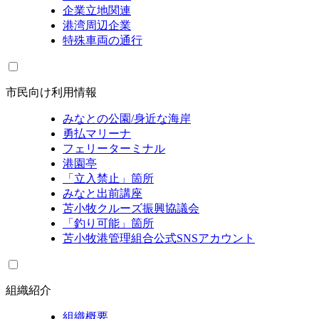
企業立地関連
港湾周辺企業
特殊車両の通行
市民向け利用情報
みなとの公園/身近な海岸
勇払マリーナ
フェリーターミナル
港園亭
「立入禁止」箇所
みなと出前講座
苫小牧クルーズ振興協議会
「釣り可能」箇所
苫小牧港管理組合公式SNSアカウント
組織紹介
組織概要