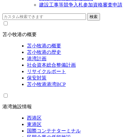
建設工事等競争入札参加資格審査申請
苫小牧港の概要
苫小牧港の概要
苫小牧港の歴史
港湾計画
社会資本総合整備計画
リサイクルポート
保安対策
苫小牧港港湾BCP
港湾施設情報
西港区
東港区
国際コンテナターミナル