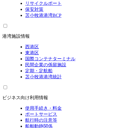
リサイクルポート
保安対策
苫小牧港港湾BCP
港湾施設情報
西港区
東港区
国際コンテナターミナル
民間企業の係留施設
定期・定航船
苫小牧港港湾統計
ビジネス向け利用情報
使用手続き・料金
ポートサービス
航行時の注意等
船舶動静関係