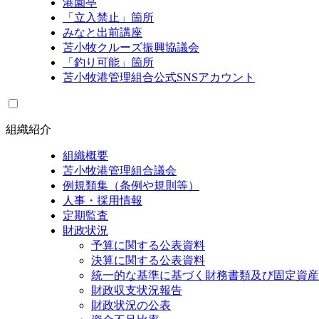
港園亭
「立入禁止」箇所
みなと出前講座
苫小牧クルーズ振興協議会
「釣り可能」箇所
苫小牧港管理組合公式SNSアカウント
組織紹介
組織概要
苫小牧港管理組合議会
例規類集（条例や規則等）
人事・採用情報
定期監査
財政状況
予算に関する公表資料
決算に関する公表資料
統一的な基準に基づく財務書類及び固定資産
財政収支状況報告
財政状況の公表