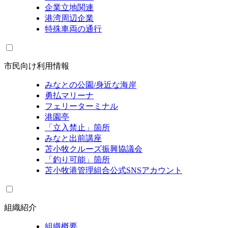
企業立地関連
港湾周辺企業
特殊車両の通行
市民向け利用情報
みなとの公園/身近な海岸
勇払マリーナ
フェリーターミナル
港園亭
「立入禁止」箇所
みなと出前講座
苫小牧クルーズ振興協議会
「釣り可能」箇所
苫小牧港管理組合公式SNSアカウント
組織紹介
組織概要