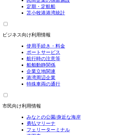
民間企業の係留施設
定期・定航船
苫小牧港港湾統計
ビジネス向け利用情報
使用手続き・料金
ポートサービス
航行時の注意等
船舶動静関係
企業立地関連
港湾周辺企業
特殊車両の通行
市民向け利用情報
みなとの公園/身近な海岸
勇払マリーナ
フェリーターミナル