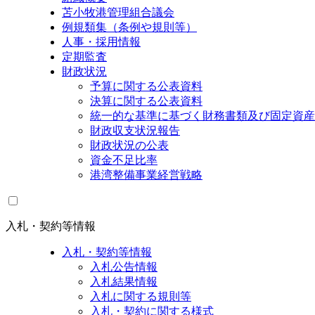
苫小牧港管理組合議会
例規類集（条例や規則等）
人事・採用情報
定期監査
財政状況
予算に関する公表資料
決算に関する公表資料
統一的な基準に基づく財務書類及び固定資産
財政収支状況報告
財政状況の公表
資金不足比率
港湾整備事業経営戦略
入札・契約等情報
入札・契約等情報
入札公告情報
入札結果情報
入札に関する規則等
入札・契約に関する様式