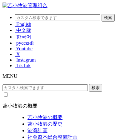
English
中文版
한국어
русский
Youtube
X
Instagram
TikTok
MENU
苫小牧港の概要
苫小牧港の概要
苫小牧港の歴史
港湾計画
社会資本総合整備計画