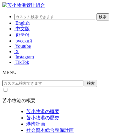
English
中文版
한국어
русский
Youtube
X
Instagram
TikTok
MENU
苫小牧港の概要
苫小牧港の概要
苫小牧港の歴史
港湾計画
社会資本総合整備計画