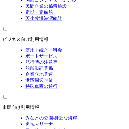
国際コンテナターミナル
民間企業の係留施設
定期・定航船
苫小牧港港湾統計
ビジネス向け利用情報
使用手続き・料金
ポートサービス
航行時の注意等
船舶動静関係
企業立地関連
港湾周辺企業
特殊車両の通行
市民向け利用情報
みなとの公園/身近な海岸
勇払マリーナ