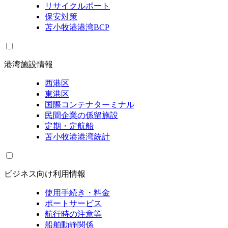
リサイクルポート
保安対策
苫小牧港港湾BCP
港湾施設情報
西港区
東港区
国際コンテナターミナル
民間企業の係留施設
定期・定航船
苫小牧港港湾統計
ビジネス向け利用情報
使用手続き・料金
ポートサービス
航行時の注意等
船舶動静関係