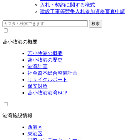
入札・契約に関する様式
建設工事等競争入札参加資格審査申請
苫小牧港の概要
苫小牧港の概要
苫小牧港の歴史
港湾計画
社会資本総合整備計画
リサイクルポート
保安対策
苫小牧港港湾BCP
港湾施設情報
西港区
東港区