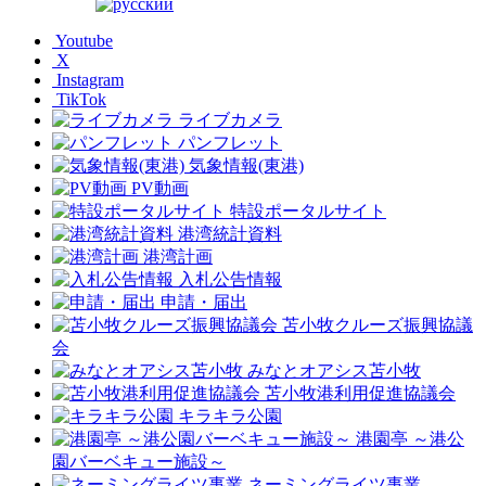
Youtube
X
Instagram
TikTok
ライブカメラ
パンフレット
気象情報(東港)
PV動画
特設ポータルサイト
港湾統計資料
港湾計画
入札公告情報
申請・届出
苫小牧クルーズ振興協議
会
みなとオアシス苫小牧
苫小牧港利用促進協議会
キラキラ公園
港園亭 ～港公
園バーベキュー施設～
ネーミングライツ事業