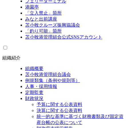
フェリーターミナル
港園亭
「立入禁止」箇所
みなと出前講座
苫小牧クルーズ振興協議会
「釣り可能」箇所
苫小牧港管理組合公式SNSアカウント
組織紹介
組織概要
苫小牧港管理組合議会
例規類集（条例や規則等）
人事・採用情報
定期監査
財政状況
予算に関する公表資料
決算に関する公表資料
統一的な基準に基づく財務書類及び固定資
産台帳の公表について