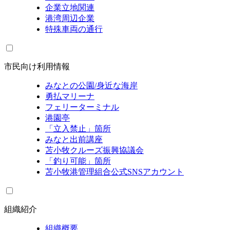
企業立地関連
港湾周辺企業
特殊車両の通行
市民向け利用情報
みなとの公園/身近な海岸
勇払マリーナ
フェリーターミナル
港園亭
「立入禁止」箇所
みなと出前講座
苫小牧クルーズ振興協議会
「釣り可能」箇所
苫小牧港管理組合公式SNSアカウント
組織紹介
組織概要