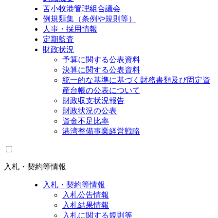
苫小牧港管理組合議会
例規類集（条例や規則等）
人事・採用情報
定期監査
財政状況
予算に関する公表資料
決算に関する公表資料
統一的な基準に基づく財務書類及び固定資
産台帳の公表について
財政収支状況報告
財政状況の公表
資金不足比率
港湾整備事業経営戦略
入札・契約等情報
入札・契約等情報
入札公告情報
入札結果情報
入札に関する規則等