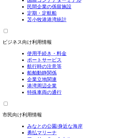
国際コンテナターミナル
民間企業の係留施設
定期・定航船
苫小牧港港湾統計
ビジネス向け利用情報
使用手続き・料金
ポートサービス
航行時の注意等
船舶動静関係
企業立地関連
港湾周辺企業
特殊車両の通行
市民向け利用情報
みなとの公園/身近な海岸
勇払マリーナ