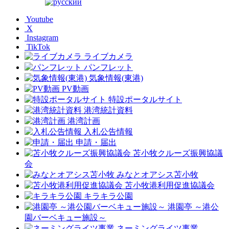
Youtube
X
Instagram
TikTok
ライブカメラ
パンフレット
気象情報(東港)
PV動画
特設ポータルサイト
港湾統計資料
港湾計画
入札公告情報
申請・届出
苫小牧クルーズ振興協議
会
みなとオアシス苫小牧
苫小牧港利用促進協議会
キラキラ公園
港園亭 ～港公
園バーベキュー施設～
ネーミングライツ事業