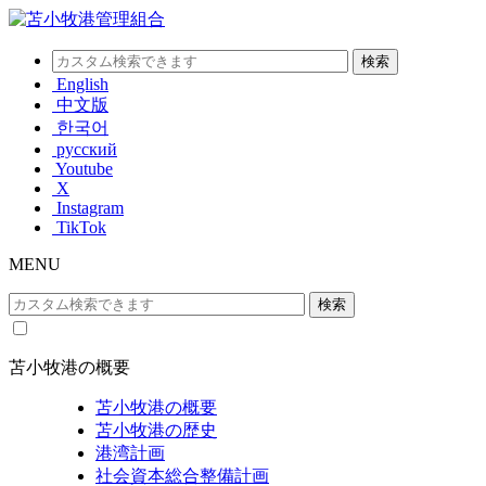
English
中文版
한국어
русский
Youtube
X
Instagram
TikTok
MENU
苫小牧港の概要
苫小牧港の概要
苫小牧港の歴史
港湾計画
社会資本総合整備計画