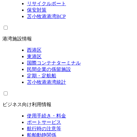
リサイクルポート
保安対策
苫小牧港港湾BCP
港湾施設情報
西港区
東港区
国際コンテナターミナル
民間企業の係留施設
定期・定航船
苫小牧港港湾統計
ビジネス向け利用情報
使用手続き・料金
ポートサービス
航行時の注意等
船舶動静関係