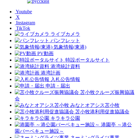
Youtube
X
Instagram
TikTok
ライブカメラ
パンフレット
気象情報(東港)
PV動画
特設ポータルサイト
港湾統計資料
港湾計画
入札公告情報
申請・届出
苫小牧クルーズ振興協議
会
みなとオアシス苫小牧
苫小牧港利用促進協議会
キラキラ公園
港園亭 ～港公
園バーベキュー施設～
ネーミングライツ事業