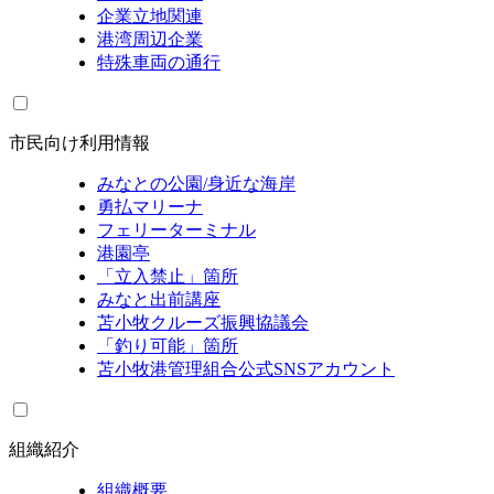
企業立地関連
港湾周辺企業
特殊車両の通行
市民向け利用情報
みなとの公園/身近な海岸
勇払マリーナ
フェリーターミナル
港園亭
「立入禁止」箇所
みなと出前講座
苫小牧クルーズ振興協議会
「釣り可能」箇所
苫小牧港管理組合公式SNSアカウント
組織紹介
組織概要