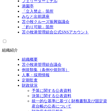
フェリーターミナル
港園亭
「立入禁止」箇所
みなと出前講座
苫小牧クルーズ振興協議会
「釣り可能」箇所
苫小牧港管理組合公式SNSアカウント
組織紹介
組織概要
苫小牧港管理組合議会
例規類集（条例や規則等）
人事・採用情報
定期監査
財政状況
予算に関する公表資料
決算に関する公表資料
統一的な基準に基づく財務書類及び固定資
産台帳の公表について