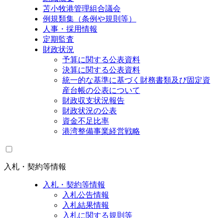
苫小牧港管理組合議会
例規類集（条例や規則等）
人事・採用情報
定期監査
財政状況
予算に関する公表資料
決算に関する公表資料
統一的な基準に基づく財務書類及び固定資
産台帳の公表について
財政収支状況報告
財政状況の公表
資金不足比率
港湾整備事業経営戦略
入札・契約等情報
入札・契約等情報
入札公告情報
入札結果情報
入札に関する規則等