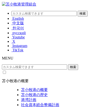
English
中文版
한국어
русский
Youtube
X
Instagram
TikTok
MENU
苫小牧港の概要
苫小牧港の概要
苫小牧港の歴史
港湾計画
社会資本総合整備計画