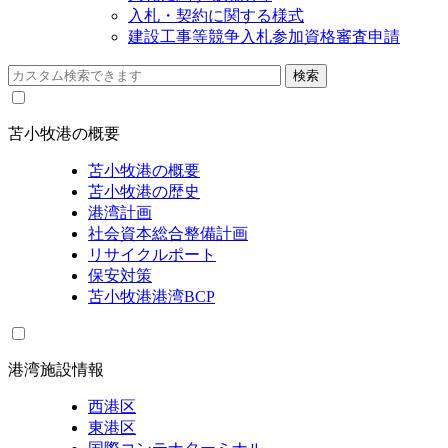
入札・契約に関する様式
建設工事等競争入札参加資格審査申請
苫小牧港の概要
苫小牧港の概要
苫小牧港の歴史
港湾計画
社会資本総合整備計画
リサイクルポート
保安対策
苫小牧港港湾BCP
港湾施設情報
西港区
東港区