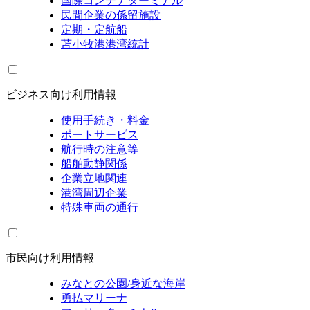
国際コンテナターミナル
民間企業の係留施設
定期・定航船
苫小牧港港湾統計
ビジネス向け利用情報
使用手続き・料金
ポートサービス
航行時の注意等
船舶動静関係
企業立地関連
港湾周辺企業
特殊車両の通行
市民向け利用情報
みなとの公園/身近な海岸
勇払マリーナ