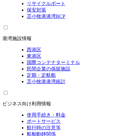
リサイクルポート
保安対策
苫小牧港港湾BCP
港湾施設情報
西港区
東港区
国際コンテナターミナル
民間企業の係留施設
定期・定航船
苫小牧港港湾統計
ビジネス向け利用情報
使用手続き・料金
ポートサービス
航行時の注意等
船舶動静関係