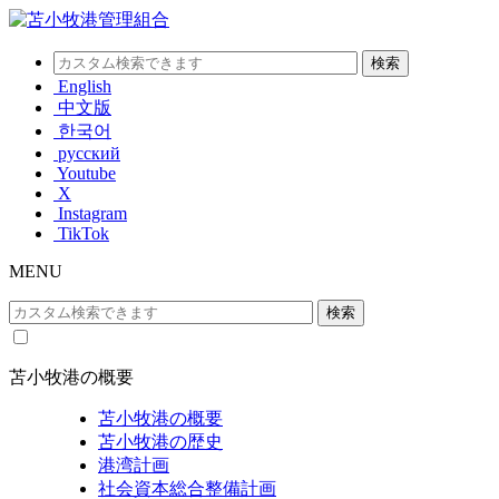
English
中文版
한국어
русский
Youtube
X
Instagram
TikTok
MENU
苫小牧港の概要
苫小牧港の概要
苫小牧港の歴史
港湾計画
社会資本総合整備計画