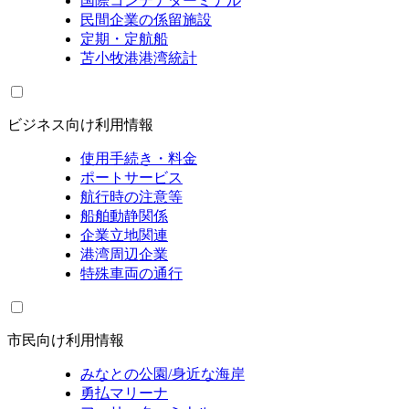
国際コンテナターミナル
民間企業の係留施設
定期・定航船
苫小牧港港湾統計
ビジネス向け利用情報
使用手続き・料金
ポートサービス
航行時の注意等
船舶動静関係
企業立地関連
港湾周辺企業
特殊車両の通行
市民向け利用情報
みなとの公園/身近な海岸
勇払マリーナ