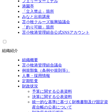
フェリーターミナル
港園亭
「立入禁止」箇所
みなと出前講座
苫小牧クルーズ振興協議会
「釣り可能」箇所
苫小牧港管理組合公式SNSアカウント
組織紹介
組織概要
苫小牧港管理組合議会
例規類集（条例や規則等）
人事・採用情報
定期監査
財政状況
予算に関する公表資料
決算に関する公表資料
統一的な基準に基づく財務書類及び固定資
産台帳の公表について