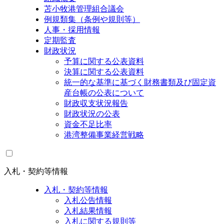
苫小牧港管理組合議会
例規類集（条例や規則等）
人事・採用情報
定期監査
財政状況
予算に関する公表資料
決算に関する公表資料
統一的な基準に基づく財務書類及び固定資
産台帳の公表について
財政収支状況報告
財政状況の公表
資金不足比率
港湾整備事業経営戦略
入札・契約等情報
入札・契約等情報
入札公告情報
入札結果情報
入札に関する規則等