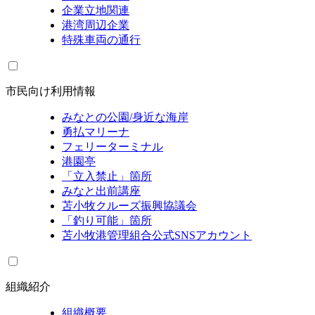
企業立地関連
港湾周辺企業
特殊車両の通行
市民向け利用情報
みなとの公園/身近な海岸
勇払マリーナ
フェリーターミナル
港園亭
「立入禁止」箇所
みなと出前講座
苫小牧クルーズ振興協議会
「釣り可能」箇所
苫小牧港管理組合公式SNSアカウント
組織紹介
組織概要