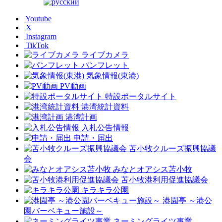
Youtube
X
Instagram
TikTok
ライブカメラ
パンフレット
気象情報(東港)
PV動画
特設ポータルサイト
港湾統計資料
港湾計画
入札公告情報
申請・届出
苫小牧クルーズ振興協議
会
みなとオアシス苫小牧
苫小牧港利用促進協議会
キラキラ公園
港園亭 ～港公
園バーベキュー施設～
ネーミングライツ事業