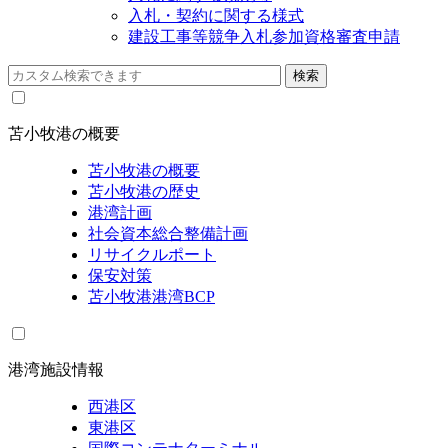
入札・契約に関する様式
建設工事等競争入札参加資格審査申請
苫小牧港の概要
苫小牧港の概要
苫小牧港の歴史
港湾計画
社会資本総合整備計画
リサイクルポート
保安対策
苫小牧港港湾BCP
港湾施設情報
西港区
東港区