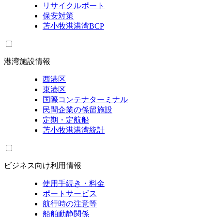
リサイクルポート
保安対策
苫小牧港港湾BCP
港湾施設情報
西港区
東港区
国際コンテナターミナル
民間企業の係留施設
定期・定航船
苫小牧港港湾統計
ビジネス向け利用情報
使用手続き・料金
ポートサービス
航行時の注意等
船舶動静関係