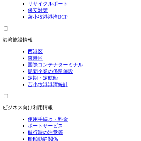
リサイクルポート
保安対策
苫小牧港港湾BCP
港湾施設情報
西港区
東港区
国際コンテナターミナル
民間企業の係留施設
定期・定航船
苫小牧港港湾統計
ビジネス向け利用情報
使用手続き・料金
ポートサービス
航行時の注意等
船舶動静関係