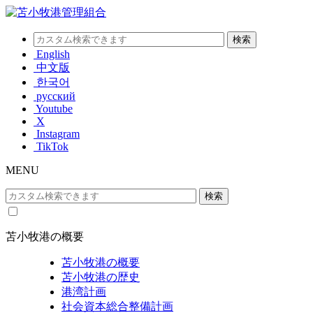
English
中文版
한국어
русский
Youtube
X
Instagram
TikTok
MENU
苫小牧港の概要
苫小牧港の概要
苫小牧港の歴史
港湾計画
社会資本総合整備計画