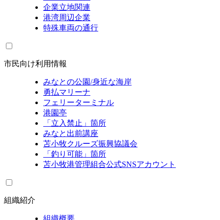
企業立地関連
港湾周辺企業
特殊車両の通行
市民向け利用情報
みなとの公園/身近な海岸
勇払マリーナ
フェリーターミナル
港園亭
「立入禁止」箇所
みなと出前講座
苫小牧クルーズ振興協議会
「釣り可能」箇所
苫小牧港管理組合公式SNSアカウント
組織紹介
組織概要