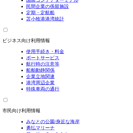
国際コンテナターミナル
民間企業の係留施設
定期・定航船
苫小牧港港湾統計
ビジネス向け利用情報
使用手続き・料金
ポートサービス
航行時の注意等
船舶動静関係
企業立地関連
港湾周辺企業
特殊車両の通行
市民向け利用情報
みなとの公園/身近な海岸
勇払マリーナ