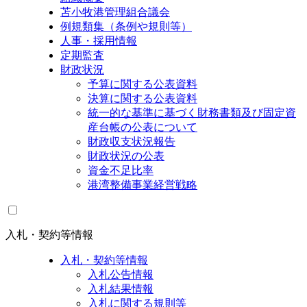
苫小牧港管理組合議会
例規類集（条例や規則等）
人事・採用情報
定期監査
財政状況
予算に関する公表資料
決算に関する公表資料
統一的な基準に基づく財務書類及び固定資
産台帳の公表について
財政収支状況報告
財政状況の公表
資金不足比率
港湾整備事業経営戦略
入札・契約等情報
入札・契約等情報
入札公告情報
入札結果情報
入札に関する規則等