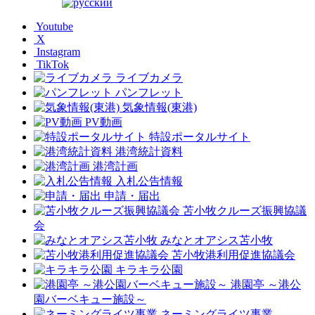
Youtube
X
Instagram
TikTok
ライブカメラ
パンフレット
気象情報(東港)
PV動画
特設ポータルサイト
港湾統計資料
港湾計画
入札公告情報
申請・届出
苫小牧クルーズ振興協議
会
みなとオアシス苫小牧
苫小牧港利用促進協議会
キラキラ公園
港園亭 ～港公
園バーベキュー施設～
ネーミングライツ事業