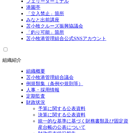
フェリーターミナル
港園亭
「立入禁止」箇所
みなと出前講座
苫小牧クルーズ振興協議会
「釣り可能」箇所
苫小牧港管理組合公式SNSアカウント
組織紹介
組織概要
苫小牧港管理組合議会
例規類集（条例や規則等）
人事・採用情報
定期監査
財政状況
予算に関する公表資料
決算に関する公表資料
統一的な基準に基づく財務書類及び固定資
産台帳の公表について