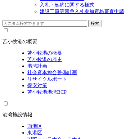
入札・契約に関する様式
建設工事等競争入札参加資格審査申請
苫小牧港の概要
苫小牧港の概要
苫小牧港の歴史
港湾計画
社会資本総合整備計画
リサイクルポート
保安対策
苫小牧港港湾BCP
港湾施設情報
西港区
東港区