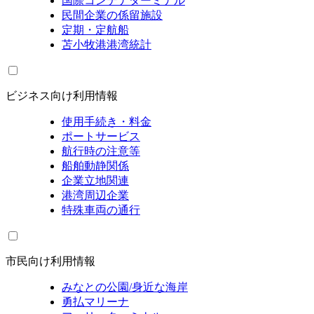
国際コンテナターミナル
民間企業の係留施設
定期・定航船
苫小牧港港湾統計
ビジネス向け利用情報
使用手続き・料金
ポートサービス
航行時の注意等
船舶動静関係
企業立地関連
港湾周辺企業
特殊車両の通行
市民向け利用情報
みなとの公園/身近な海岸
勇払マリーナ