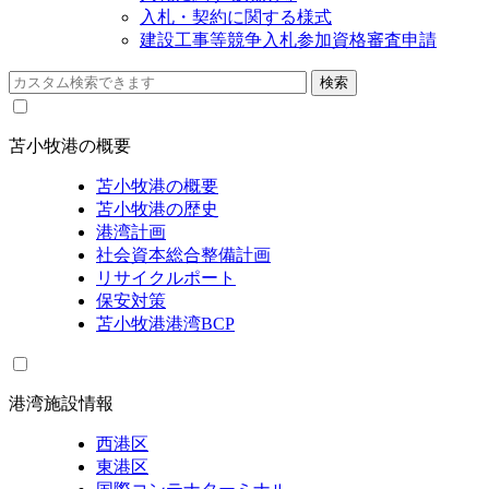
入札・契約に関する様式
建設工事等競争入札参加資格審査申請
苫小牧港の概要
苫小牧港の概要
苫小牧港の歴史
港湾計画
社会資本総合整備計画
リサイクルポート
保安対策
苫小牧港港湾BCP
港湾施設情報
西港区
東港区