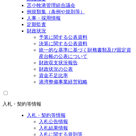
苫小牧港管理組合議会
例規類集（条例や規則等）
人事・採用情報
定期監査
財政状況
予算に関する公表資料
決算に関する公表資料
統一的な基準に基づく財務書類及び固定資
産台帳の公表について
財政収支状況報告
財政状況の公表
資金不足比率
港湾整備事業経営戦略
入札・契約等情報
入札・契約等情報
入札公告情報
入札結果情報
入札に関する規則等