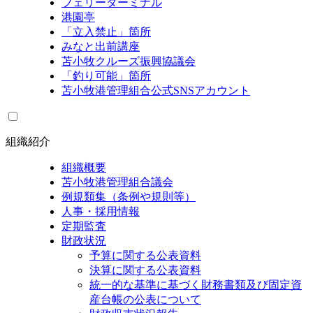
フェリーターミナル
港園亭
「立入禁止」箇所
みなと出前講座
苫小牧クルーズ振興協議会
「釣り可能」箇所
苫小牧港管理組合公式SNSアカウント
組織紹介
組織概要
苫小牧港管理組合議会
例規類集（条例や規則等）
人事・採用情報
定期監査
財政状況
予算に関する公表資料
決算に関する公表資料
統一的な基準に基づく財務書類及び固定資
産台帳の公表について