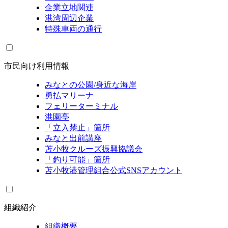
企業立地関連
港湾周辺企業
特殊車両の通行
市民向け利用情報
みなとの公園/身近な海岸
勇払マリーナ
フェリーターミナル
港園亭
「立入禁止」箇所
みなと出前講座
苫小牧クルーズ振興協議会
「釣り可能」箇所
苫小牧港管理組合公式SNSアカウント
組織紹介
組織概要