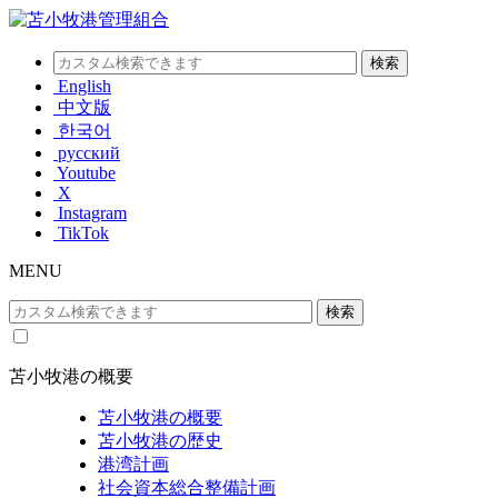
English
中文版
한국어
русский
Youtube
X
Instagram
TikTok
MENU
苫小牧港の概要
苫小牧港の概要
苫小牧港の歴史
港湾計画
社会資本総合整備計画