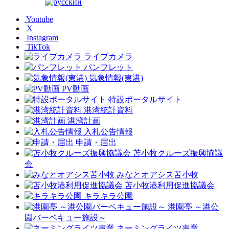
Youtube
X
Instagram
TikTok
ライブカメラ
パンフレット
気象情報(東港)
PV動画
特設ポータルサイト
港湾統計資料
港湾計画
入札公告情報
申請・届出
苫小牧クルーズ振興協議
会
みなとオアシス苫小牧
苫小牧港利用促進協議会
キラキラ公園
港園亭 ～港公
園バーベキュー施設～
ネーミングライツ事業