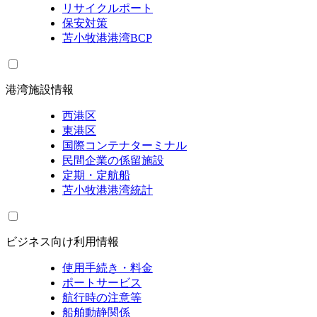
リサイクルポート
保安対策
苫小牧港港湾BCP
港湾施設情報
西港区
東港区
国際コンテナターミナル
民間企業の係留施設
定期・定航船
苫小牧港港湾統計
ビジネス向け利用情報
使用手続き・料金
ポートサービス
航行時の注意等
船舶動静関係