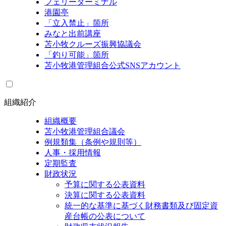
フェリーターミナル
港園亭
「立入禁止」箇所
みなと出前講座
苫小牧クルーズ振興協議会
「釣り可能」箇所
苫小牧港管理組合公式SNSアカウント
組織紹介
組織概要
苫小牧港管理組合議会
例規類集（条例や規則等）
人事・採用情報
定期監査
財政状況
予算に関する公表資料
決算に関する公表資料
統一的な基準に基づく財務書類及び固定資
産台帳の公表について