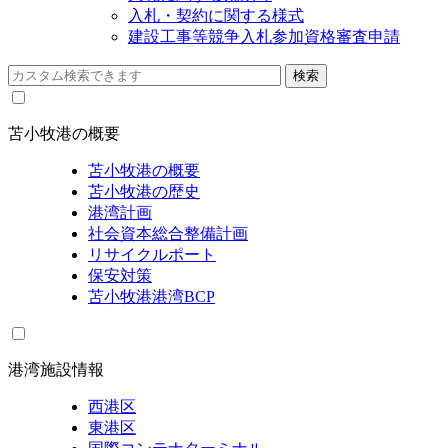
入札・契約に関する様式
建設工事等競争入札参加資格審査申請
苫小牧港の概要
苫小牧港の概要
苫小牧港の歴史
港湾計画
社会資本総合整備計画
リサイクルポート
保安対策
苫小牧港港湾BCP
港湾施設情報
西港区
東港区