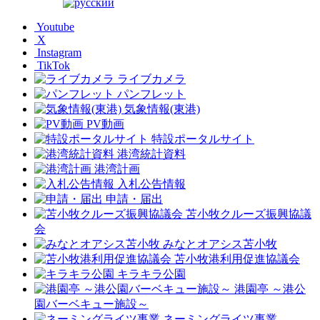
Youtube
X
Instagram
TikTok
ライブカメラ
パンフレット
気象情報(東港)
PV動画
特設ポータルサイト
港湾統計資料
港湾計画
入札公告情報
申請・届出
苫小牧クルーズ振興協議
会
みなとオアシス苫小牧
苫小牧港利用促進協議会
キラキラ公園
港園亭 ～港公
園バーベキュー施設～
ネーミングライツ事業