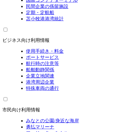
国際コンテナターミナル
民間企業の係留施設
定期・定航船
苫小牧港港湾統計
ビジネス向け利用情報
使用手続き・料金
ポートサービス
航行時の注意等
船舶動静関係
企業立地関連
港湾周辺企業
特殊車両の通行
市民向け利用情報
みなとの公園/身近な海岸
勇払マリーナ