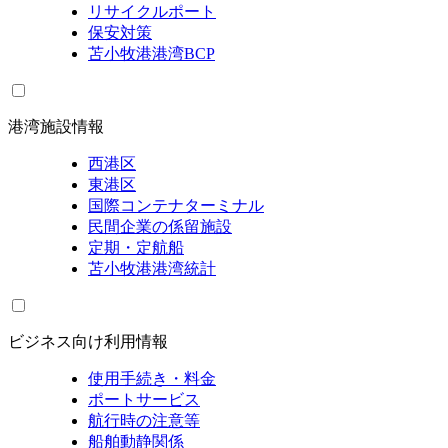
リサイクルポート
保安対策
苫小牧港港湾BCP
港湾施設情報
西港区
東港区
国際コンテナターミナル
民間企業の係留施設
定期・定航船
苫小牧港港湾統計
ビジネス向け利用情報
使用手続き・料金
ポートサービス
航行時の注意等
船舶動静関係