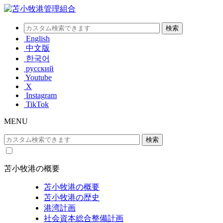
English
中文版
한국어
русский
Youtube
X
Instagram
TikTok
MENU
苫小牧港の概要
苫小牧港の概要
苫小牧港の歴史
港湾計画
社会資本総合整備計画