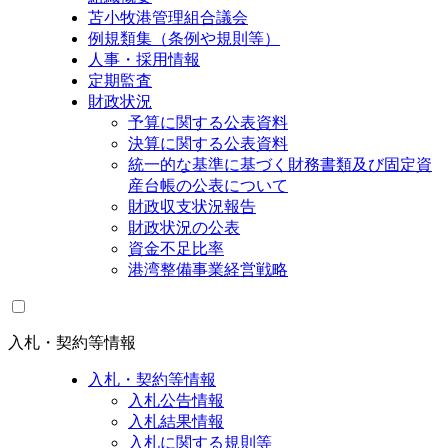
苫小牧港管理組合議会
例規類集（条例や規則等）
人事・採用情報
定期監査
財政状況
予算に関する公表資料
決算に関する公表資料
統一的な基準に基づく財務書類及び固定資
産台帳の公表について
財政収支状況報告
財政状況の公表
資金不足比率
港湾整備事業経営戦略
入札・契約等情報
入札・契約等情報
入札公告情報
入札結果情報
入札に関する規則等