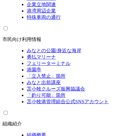
企業立地関連
港湾周辺企業
特殊車両の通行
市民向け利用情報
みなとの公園/身近な海岸
勇払マリーナ
フェリーターミナル
港園亭
「立入禁止」箇所
みなと出前講座
苫小牧クルーズ振興協議会
「釣り可能」箇所
苫小牧港管理組合公式SNSアカウント
組織紹介
組織概要