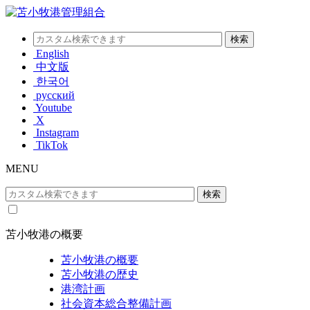
English
中文版
한국어
русский
Youtube
X
Instagram
TikTok
MENU
苫小牧港の概要
苫小牧港の概要
苫小牧港の歴史
港湾計画
社会資本総合整備計画