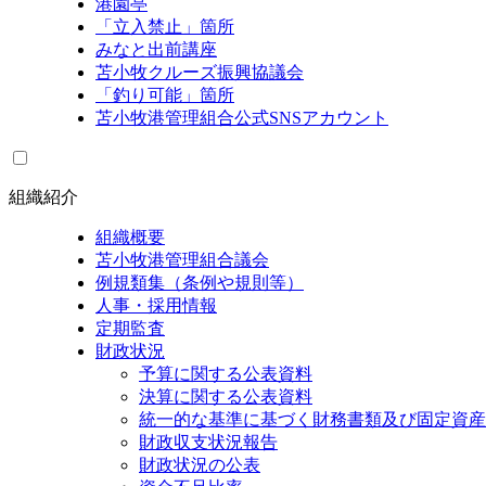
港園亭
「立入禁止」箇所
みなと出前講座
苫小牧クルーズ振興協議会
「釣り可能」箇所
苫小牧港管理組合公式SNSアカウント
組織紹介
組織概要
苫小牧港管理組合議会
例規類集（条例や規則等）
人事・採用情報
定期監査
財政状況
予算に関する公表資料
決算に関する公表資料
統一的な基準に基づく財務書類及び固定資産
財政収支状況報告
財政状況の公表