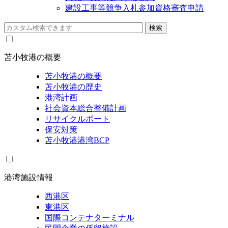
建設工事等競争入札参加資格審査申請
苫小牧港の概要
苫小牧港の概要
苫小牧港の歴史
港湾計画
社会資本総合整備計画
リサイクルポート
保安対策
苫小牧港港湾BCP
港湾施設情報
西港区
東港区
国際コンテナターミナル