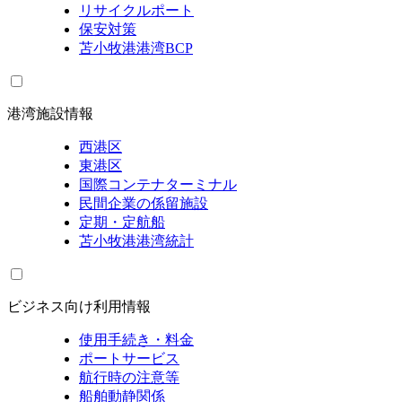
リサイクルポート
保安対策
苫小牧港港湾BCP
港湾施設情報
西港区
東港区
国際コンテナターミナル
民間企業の係留施設
定期・定航船
苫小牧港港湾統計
ビジネス向け利用情報
使用手続き・料金
ポートサービス
航行時の注意等
船舶動静関係