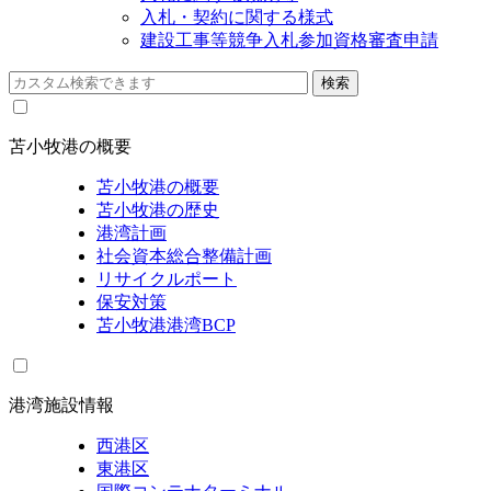
入札・契約に関する様式
建設工事等競争入札参加資格審査申請
苫小牧港の概要
苫小牧港の概要
苫小牧港の歴史
港湾計画
社会資本総合整備計画
リサイクルポート
保安対策
苫小牧港港湾BCP
港湾施設情報
西港区
東港区