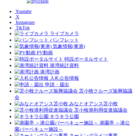
Youtube
X
Instagram
TikTok
ライブカメラ
パンフレット
気象情報(東港)
PV動画
特設ポータルサイト
港湾統計資料
港湾計画
入札公告情報
申請・届出
苫小牧クルーズ振興協議
会
みなとオアシス苫小牧
苫小牧港利用促進協議会
キラキラ公園
港園亭 ～港公
園バーベキュー施設～
ネーミングライツ事業