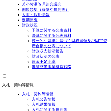
苫小牧港管理組合議会
例規類集（条例や規則等）
人事・採用情報
定期監査
財政状況
予算に関する公表資料
決算に関する公表資料
統一的な基準に基づく財務書類及び固定資
産台帳の公表について
財政収支状況報告
財政状況の公表
資金不足比率
港湾整備事業経営戦略
入札・契約等情報
入札・契約等情報
入札公告情報
入札結果情報
入札に関する規則等