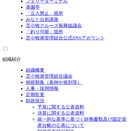
フェリーターミナル
港園亭
「立入禁止」箇所
みなと出前講座
苫小牧クルーズ振興協議会
「釣り可能」箇所
苫小牧港管理組合公式SNSアカウント
組織紹介
組織概要
苫小牧港管理組合議会
例規類集（条例や規則等）
人事・採用情報
定期監査
財政状況
予算に関する公表資料
決算に関する公表資料
統一的な基準に基づく財務書類及び固定資
産台帳の公表について