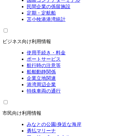
国際コンテナターミナル
民間企業の係留施設
定期・定航船
苫小牧港港湾統計
ビジネス向け利用情報
使用手続き・料金
ポートサービス
航行時の注意等
船舶動静関係
企業立地関連
港湾周辺企業
特殊車両の通行
市民向け利用情報
みなとの公園/身近な海岸
勇払マリーナ