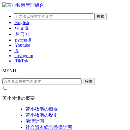
English
中文版
한국어
русский
Youtube
X
Instagram
TikTok
MENU
苫小牧港の概要
苫小牧港の概要
苫小牧港の歴史
港湾計画
社会資本総合整備計画