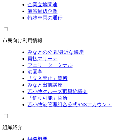
企業立地関連
港湾周辺企業
特殊車両の通行
市民向け利用情報
みなとの公園/身近な海岸
勇払マリーナ
フェリーターミナル
港園亭
「立入禁止」箇所
みなと出前講座
苫小牧クルーズ振興協議会
「釣り可能」箇所
苫小牧港管理組合公式SNSアカウント
組織紹介
組織概要