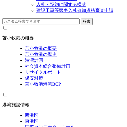
入札・契約に関する様式
建設工事等競争入札参加資格審査申請
苫小牧港の概要
苫小牧港の概要
苫小牧港の歴史
港湾計画
社会資本総合整備計画
リサイクルポート
保安対策
苫小牧港港湾BCP
港湾施設情報
西港区
東港区