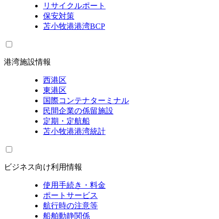
リサイクルポート
保安対策
苫小牧港港湾BCP
港湾施設情報
西港区
東港区
国際コンテナターミナル
民間企業の係留施設
定期・定航船
苫小牧港港湾統計
ビジネス向け利用情報
使用手続き・料金
ポートサービス
航行時の注意等
船舶動静関係