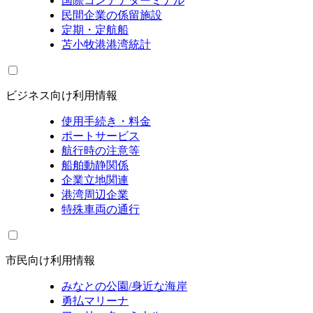
国際コンテナターミナル
民間企業の係留施設
定期・定航船
苫小牧港港湾統計
ビジネス向け利用情報
使用手続き・料金
ポートサービス
航行時の注意等
船舶動静関係
企業立地関連
港湾周辺企業
特殊車両の通行
市民向け利用情報
みなとの公園/身近な海岸
勇払マリーナ