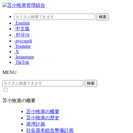
English
中文版
한국어
русский
Youtube
X
Instagram
TikTok
MENU
苫小牧港の概要
苫小牧港の概要
苫小牧港の歴史
港湾計画
社会資本総合整備計画