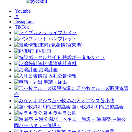
Youtube
X
Instagram
TikTok
ライブカメラ
パンフレット
気象情報(東港)
PV動画
特設ポータルサイト
港湾統計資料
港湾計画
入札公告情報
申請・届出
苫小牧クルーズ振興協議
会
みなとオアシス苫小牧
苫小牧港利用促進協議会
キラキラ公園
港園亭 ～港公
園バーベキュー施設～
ネーミングライツ事業