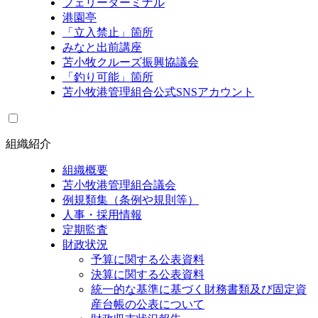
フェリーターミナル
港園亭
「立入禁止」箇所
みなと出前講座
苫小牧クルーズ振興協議会
「釣り可能」箇所
苫小牧港管理組合公式SNSアカウント
組織紹介
組織概要
苫小牧港管理組合議会
例規類集（条例や規則等）
人事・採用情報
定期監査
財政状況
予算に関する公表資料
決算に関する公表資料
統一的な基準に基づく財務書類及び固定資
産台帳の公表について