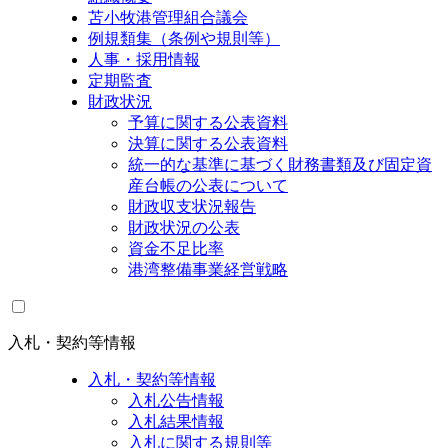
苫小牧港管理組合議会
例規類集（条例や規則等）
人事・採用情報
定期監査
財政状況
予算に関する公表資料
決算に関する公表資料
統一的な基準に基づく財務書類及び固定資
産台帳の公表について
財政収支状況報告
財政状況の公表
資金不足比率
港湾整備事業経営戦略
入札・契約等情報
入札・契約等情報
入札公告情報
入札結果情報
入札に関する規則等