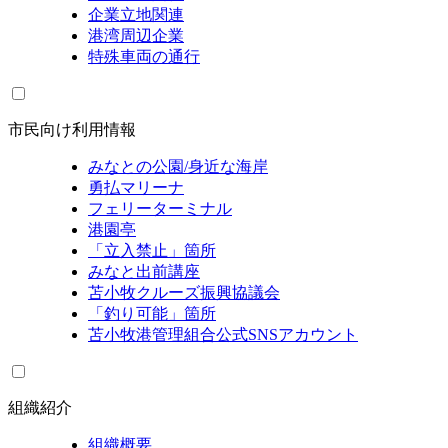
企業立地関連
港湾周辺企業
特殊車両の通行
市民向け利用情報
みなとの公園/身近な海岸
勇払マリーナ
フェリーターミナル
港園亭
「立入禁止」箇所
みなと出前講座
苫小牧クルーズ振興協議会
「釣り可能」箇所
苫小牧港管理組合公式SNSアカウント
組織紹介
組織概要