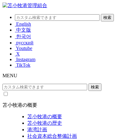
English
中文版
한국어
русский
Youtube
X
Instagram
TikTok
MENU
苫小牧港の概要
苫小牧港の概要
苫小牧港の歴史
港湾計画
社会資本総合整備計画