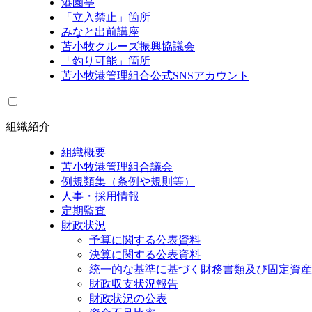
港園亭
「立入禁止」箇所
みなと出前講座
苫小牧クルーズ振興協議会
「釣り可能」箇所
苫小牧港管理組合公式SNSアカウント
組織紹介
組織概要
苫小牧港管理組合議会
例規類集（条例や規則等）
人事・採用情報
定期監査
財政状況
予算に関する公表資料
決算に関する公表資料
統一的な基準に基づく財務書類及び固定資産
財政収支状況報告
財政状況の公表