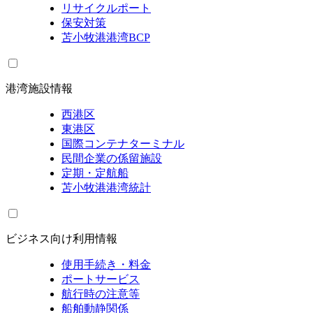
リサイクルポート
保安対策
苫小牧港港湾BCP
港湾施設情報
西港区
東港区
国際コンテナターミナル
民間企業の係留施設
定期・定航船
苫小牧港港湾統計
ビジネス向け利用情報
使用手続き・料金
ポートサービス
航行時の注意等
船舶動静関係