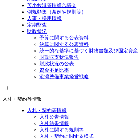
苫小牧港管理組合議会
例規類集（条例や規則等）
人事・採用情報
定期監査
財政状況
予算に関する公表資料
決算に関する公表資料
統一的な基準に基づく財務書類及び固定資産
財政収支状況報告
財政状況の公表
資金不足比率
港湾整備事業経営戦略
入札・契約等情報
入札・契約等情報
入札公告情報
入札結果情報
入札に関する規則等
入札・契約に関する様式