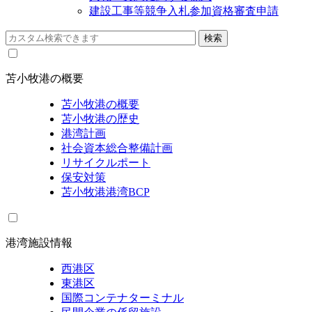
建設工事等競争入札参加資格審査申請
苫小牧港の概要
苫小牧港の概要
苫小牧港の歴史
港湾計画
社会資本総合整備計画
リサイクルポート
保安対策
苫小牧港港湾BCP
港湾施設情報
西港区
東港区
国際コンテナターミナル