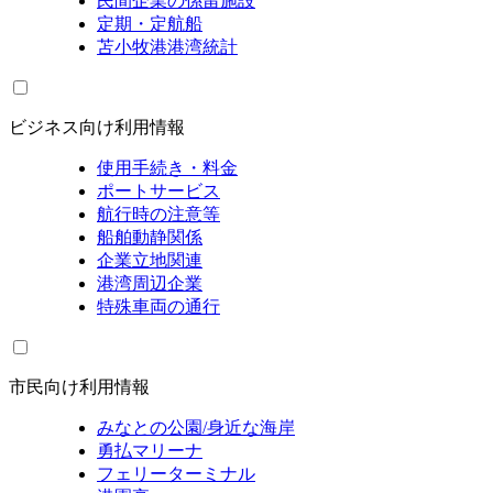
民間企業の係留施設
定期・定航船
苫小牧港港湾統計
ビジネス向け利用情報
使用手続き・料金
ポートサービス
航行時の注意等
船舶動静関係
企業立地関連
港湾周辺企業
特殊車両の通行
市民向け利用情報
みなとの公園/身近な海岸
勇払マリーナ
フェリーターミナル