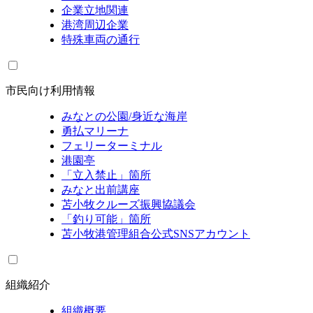
企業立地関連
港湾周辺企業
特殊車両の通行
市民向け利用情報
みなとの公園/身近な海岸
勇払マリーナ
フェリーターミナル
港園亭
「立入禁止」箇所
みなと出前講座
苫小牧クルーズ振興協議会
「釣り可能」箇所
苫小牧港管理組合公式SNSアカウント
組織紹介
組織概要