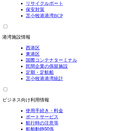
リサイクルポート
保安対策
苫小牧港港湾BCP
港湾施設情報
西港区
東港区
国際コンテナターミナル
民間企業の係留施設
定期・定航船
苫小牧港港湾統計
ビジネス向け利用情報
使用手続き・料金
ポートサービス
航行時の注意等
船舶動静関係