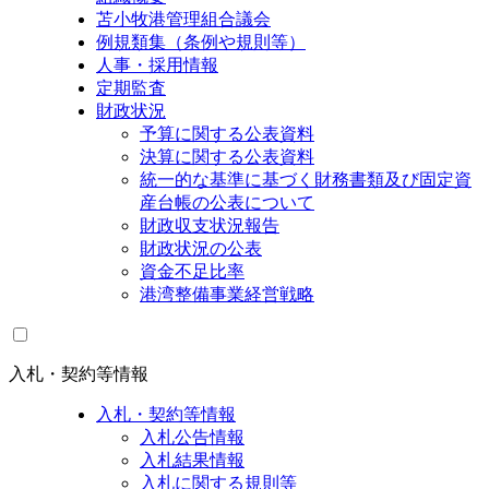
苫小牧港管理組合議会
例規類集（条例や規則等）
人事・採用情報
定期監査
財政状況
予算に関する公表資料
決算に関する公表資料
統一的な基準に基づく財務書類及び固定資
産台帳の公表について
財政収支状況報告
財政状況の公表
資金不足比率
港湾整備事業経営戦略
入札・契約等情報
入札・契約等情報
入札公告情報
入札結果情報
入札に関する規則等