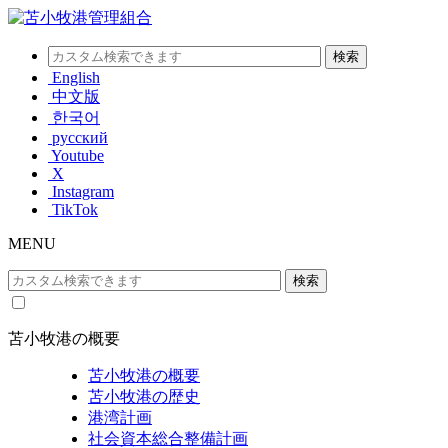
English
中文版
한국어
русский
Youtube
X
Instagram
TikTok
MENU
苫小牧港の概要
苫小牧港の概要
苫小牧港の歴史
港湾計画
社会資本総合整備計画