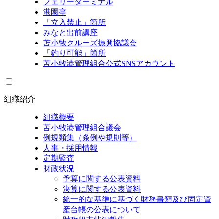
フェリーターミナル
港園亭
「立入禁止」箇所
みなと出前講座
苫小牧クルーズ振興協議会
「釣り可能」箇所
苫小牧港管理組合公式SNSアカウント
組織紹介
組織概要
苫小牧港管理組合議会
例規類集（条例や規則等）
人事・採用情報
定期監査
財政状況
予算に関する公表資料
決算に関する公表資料
統一的な基準に基づく財務書類及び固定資
産台帳の公表について