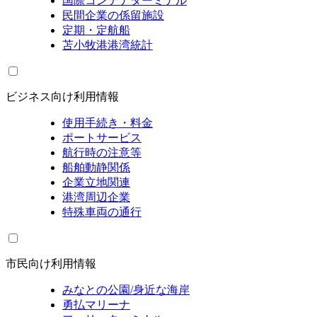
国際コンテナターミナル
民間企業の係留施設
定期・定航船
苫小牧港港湾統計
ビジネス向け利用情報
使用手続き・料金
ポートサービス
航行時の注意等
船舶動静関係
企業立地関連
港湾周辺企業
特殊車両の通行
市民向け利用情報
みなとの公園/身近な海岸
勇払マリーナ