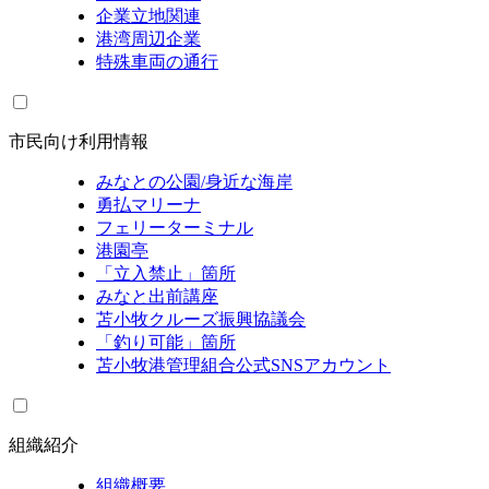
企業立地関連
港湾周辺企業
特殊車両の通行
市民向け利用情報
みなとの公園/身近な海岸
勇払マリーナ
フェリーターミナル
港園亭
「立入禁止」箇所
みなと出前講座
苫小牧クルーズ振興協議会
「釣り可能」箇所
苫小牧港管理組合公式SNSアカウント
組織紹介
組織概要