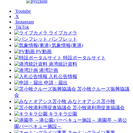
Youtube
X
Instagram
TikTok
ライブカメラ
パンフレット
気象情報(東港)
PV動画
特設ポータルサイト
港湾統計資料
港湾計画
入札公告情報
申請・届出
苫小牧クルーズ振興協議
会
みなとオアシス苫小牧
苫小牧港利用促進協議会
キラキラ公園
港園亭 ～港公
園バーベキュー施設～
ネーミングライツ事業