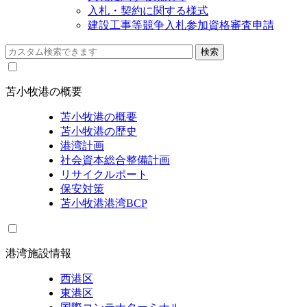
入札・契約に関する様式
建設工事等競争入札参加資格審査申請
苫小牧港の概要
苫小牧港の概要
苫小牧港の歴史
港湾計画
社会資本総合整備計画
リサイクルポート
保安対策
苫小牧港港湾BCP
港湾施設情報
西港区
東港区