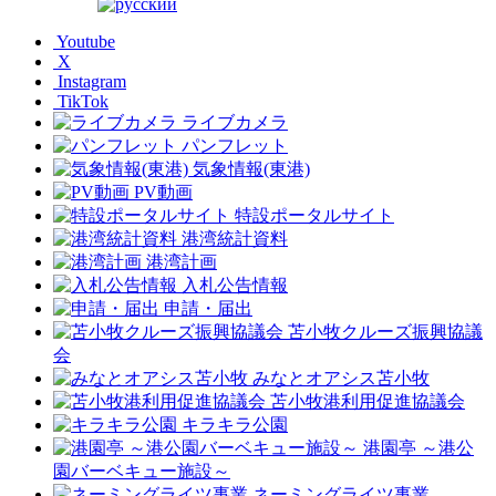
Youtube
X
Instagram
TikTok
ライブカメラ
パンフレット
気象情報(東港)
PV動画
特設ポータルサイト
港湾統計資料
港湾計画
入札公告情報
申請・届出
苫小牧クルーズ振興協議
会
みなとオアシス苫小牧
苫小牧港利用促進協議会
キラキラ公園
港園亭 ～港公
園バーベキュー施設～
ネーミングライツ事業