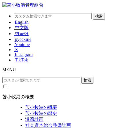
English
中文版
한국어
русский
Youtube
X
Instagram
TikTok
MENU
苫小牧港の概要
苫小牧港の概要
苫小牧港の歴史
港湾計画
社会資本総合整備計画