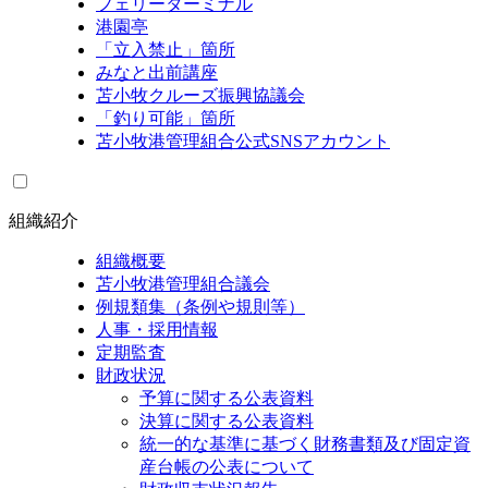
フェリーターミナル
港園亭
「立入禁止」箇所
みなと出前講座
苫小牧クルーズ振興協議会
「釣り可能」箇所
苫小牧港管理組合公式SNSアカウント
組織紹介
組織概要
苫小牧港管理組合議会
例規類集（条例や規則等）
人事・採用情報
定期監査
財政状況
予算に関する公表資料
決算に関する公表資料
統一的な基準に基づく財務書類及び固定資
産台帳の公表について