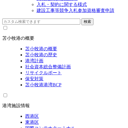
入札・契約に関する様式
建設工事等競争入札参加資格審査申請
苫小牧港の概要
苫小牧港の概要
苫小牧港の歴史
港湾計画
社会資本総合整備計画
リサイクルポート
保安対策
苫小牧港港湾BCP
港湾施設情報
西港区
東港区