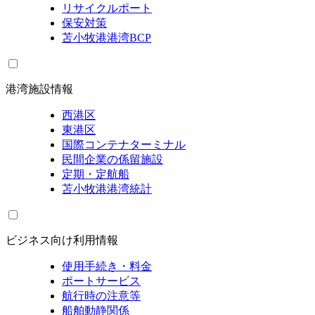
リサイクルポート
保安対策
苫小牧港港湾BCP
港湾施設情報
西港区
東港区
国際コンテナターミナル
民間企業の係留施設
定期・定航船
苫小牧港港湾統計
ビジネス向け利用情報
使用手続き・料金
ポートサービス
航行時の注意等
船舶動静関係