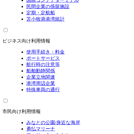
国際コンテナターミナル
民間企業の係留施設
定期・定航船
苫小牧港港湾統計
ビジネス向け利用情報
使用手続き・料金
ポートサービス
航行時の注意等
船舶動静関係
企業立地関連
港湾周辺企業
特殊車両の通行
市民向け利用情報
みなとの公園/身近な海岸
勇払マリーナ