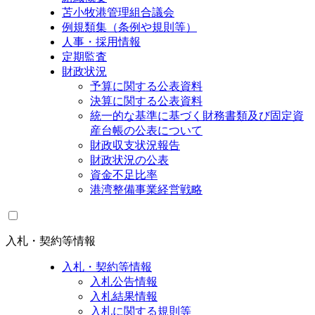
苫小牧港管理組合議会
例規類集（条例や規則等）
人事・採用情報
定期監査
財政状況
予算に関する公表資料
決算に関する公表資料
統一的な基準に基づく財務書類及び固定資
産台帳の公表について
財政収支状況報告
財政状況の公表
資金不足比率
港湾整備事業経営戦略
入札・契約等情報
入札・契約等情報
入札公告情報
入札結果情報
入札に関する規則等