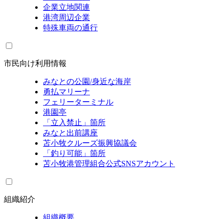
企業立地関連
港湾周辺企業
特殊車両の通行
市民向け利用情報
みなとの公園/身近な海岸
勇払マリーナ
フェリーターミナル
港園亭
「立入禁止」箇所
みなと出前講座
苫小牧クルーズ振興協議会
「釣り可能」箇所
苫小牧港管理組合公式SNSアカウント
組織紹介
組織概要