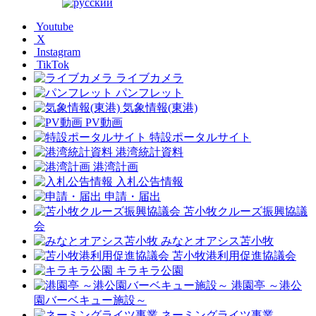
Youtube
X
Instagram
TikTok
ライブカメラ
パンフレット
気象情報(東港)
PV動画
特設ポータルサイト
港湾統計資料
港湾計画
入札公告情報
申請・届出
苫小牧クルーズ振興協議
会
みなとオアシス苫小牧
苫小牧港利用促進協議会
キラキラ公園
港園亭 ～港公
園バーベキュー施設～
ネーミングライツ事業