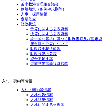
苫小牧港管理組合議会
例規類集（条例や規則等）
人事・採用情報
定期監査
財政状況
予算に関する公表資料
決算に関する公表資料
統一的な基準に基づく財務書類及び固定資
産台帳の公表について
財政収支状況報告
財政状況の公表
資金不足比率
港湾整備事業経営戦略
入札・契約等情報
入札・契約等情報
入札公告情報
入札結果情報
入札に関する規則等