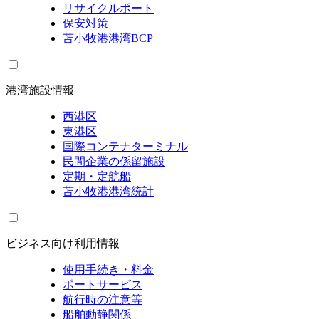
リサイクルポート
保安対策
苫小牧港港湾BCP
港湾施設情報
西港区
東港区
国際コンテナターミナル
民間企業の係留施設
定期・定航船
苫小牧港港湾統計
ビジネス向け利用情報
使用手続き・料金
ポートサービス
航行時の注意等
船舶動静関係