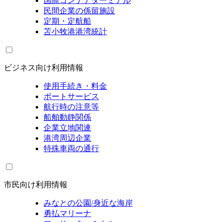
国際コンテナターミナル
民間企業の係留施設
定期・定航船
苫小牧港港湾統計
ビジネス向け利用情報
使用手続き・料金
ポートサービス
航行時の注意等
船舶動静関係
企業立地関連
港湾周辺企業
特殊車両の通行
市民向け利用情報
みなとの公園/身近な海岸
勇払マリーナ