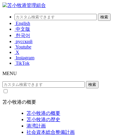
English
中文版
한국어
русский
Youtube
X
Instagram
TikTok
MENU
苫小牧港の概要
苫小牧港の概要
苫小牧港の歴史
港湾計画
社会資本総合整備計画