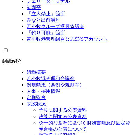
フェリーターミナル
港園亭
「立入禁止」箇所
みなと出前講座
苫小牧クルーズ振興協議会
「釣り可能」箇所
苫小牧港管理組合公式SNSアカウント
組織紹介
組織概要
苫小牧港管理組合議会
例規類集（条例や規則等）
人事・採用情報
定期監査
財政状況
予算に関する公表資料
決算に関する公表資料
統一的な基準に基づく財務書類及び固定資
産台帳の公表について