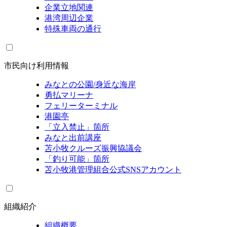
企業立地関連
港湾周辺企業
特殊車両の通行
市民向け利用情報
みなとの公園/身近な海岸
勇払マリーナ
フェリーターミナル
港園亭
「立入禁止」箇所
みなと出前講座
苫小牧クルーズ振興協議会
「釣り可能」箇所
苫小牧港管理組合公式SNSアカウント
組織紹介
組織概要