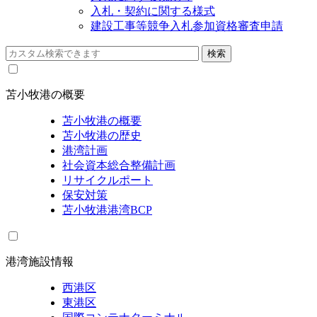
入札・契約に関する様式
建設工事等競争入札参加資格審査申請
苫小牧港の概要
苫小牧港の概要
苫小牧港の歴史
港湾計画
社会資本総合整備計画
リサイクルポート
保安対策
苫小牧港港湾BCP
港湾施設情報
西港区
東港区