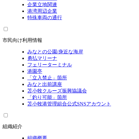
企業立地関連
港湾周辺企業
特殊車両の通行
市民向け利用情報
みなとの公園/身近な海岸
勇払マリーナ
フェリーターミナル
港園亭
「立入禁止」箇所
みなと出前講座
苫小牧クルーズ振興協議会
「釣り可能」箇所
苫小牧港管理組合公式SNSアカウント
組織紹介
組織概要