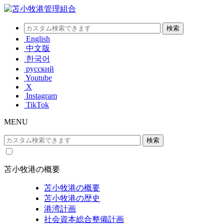
English
中文版
한국어
русский
Youtube
X
Instagram
TikTok
MENU
苫小牧港の概要
苫小牧港の概要
苫小牧港の歴史
港湾計画
社会資本総合整備計画