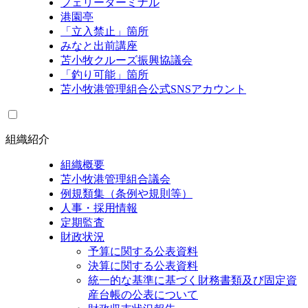
フェリーターミナル
港園亭
「立入禁止」箇所
みなと出前講座
苫小牧クルーズ振興協議会
「釣り可能」箇所
苫小牧港管理組合公式SNSアカウント
組織紹介
組織概要
苫小牧港管理組合議会
例規類集（条例や規則等）
人事・採用情報
定期監査
財政状況
予算に関する公表資料
決算に関する公表資料
統一的な基準に基づく財務書類及び固定資
産台帳の公表について