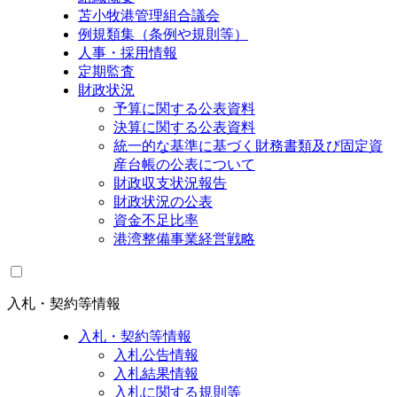
苫小牧港管理組合議会
例規類集（条例や規則等）
人事・採用情報
定期監査
財政状況
予算に関する公表資料
決算に関する公表資料
統一的な基準に基づく財務書類及び固定資
産台帳の公表について
財政収支状況報告
財政状況の公表
資金不足比率
港湾整備事業経営戦略
入札・契約等情報
入札・契約等情報
入札公告情報
入札結果情報
入札に関する規則等