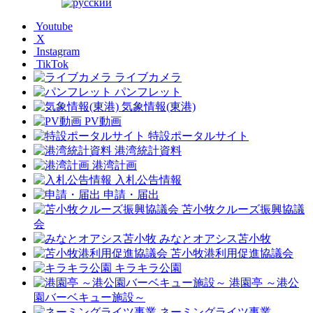
Youtube
X
Instagram
TikTok
ライブカメラ
パンフレット
気象情報(東港)
PV動画
特設ポータルサイト
港湾統計資料
港湾計画
入札公告情報
申請・届出
苫小牧クルーズ振興協議
会
みなとオアシス苫小牧
苫小牧港利用促進協議会
キラキラ公園
港園亭 ～港公
園バーベキュー施設～
ネーミングライツ事業