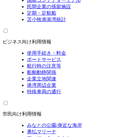
国際コンテナターミナル
民間企業の係留施設
定期・定航船
苫小牧港港湾統計
ビジネス向け利用情報
使用手続き・料金
ポートサービス
航行時の注意等
船舶動静関係
企業立地関連
港湾周辺企業
特殊車両の通行
市民向け利用情報
みなとの公園/身近な海岸
勇払マリーナ