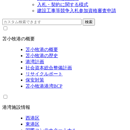
入札・契約に関する様式
建設工事等競争入札参加資格審査申請
苫小牧港の概要
苫小牧港の概要
苫小牧港の歴史
港湾計画
社会資本総合整備計画
リサイクルポート
保安対策
苫小牧港港湾BCP
港湾施設情報
西港区
東港区