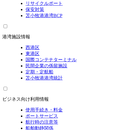
リサイクルポート
保安対策
苫小牧港港湾BCP
港湾施設情報
西港区
東港区
国際コンテナターミナル
民間企業の係留施設
定期・定航船
苫小牧港港湾統計
ビジネス向け利用情報
使用手続き・料金
ポートサービス
航行時の注意等
船舶動静関係