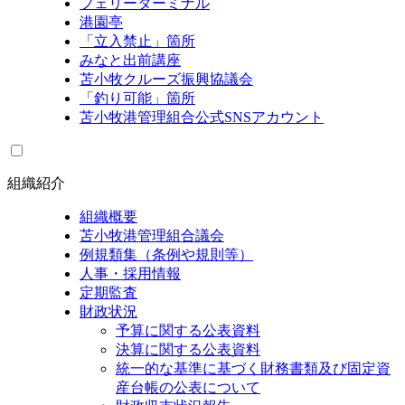
フェリーターミナル
港園亭
「立入禁止」箇所
みなと出前講座
苫小牧クルーズ振興協議会
「釣り可能」箇所
苫小牧港管理組合公式SNSアカウント
組織紹介
組織概要
苫小牧港管理組合議会
例規類集（条例や規則等）
人事・採用情報
定期監査
財政状況
予算に関する公表資料
決算に関する公表資料
統一的な基準に基づく財務書類及び固定資
産台帳の公表について