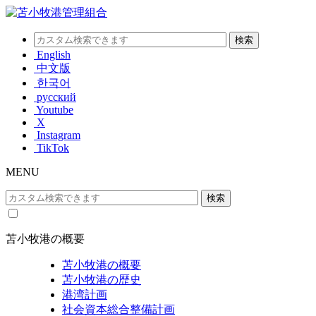
English
中文版
한국어
русский
Youtube
X
Instagram
TikTok
MENU
苫小牧港の概要
苫小牧港の概要
苫小牧港の歴史
港湾計画
社会資本総合整備計画