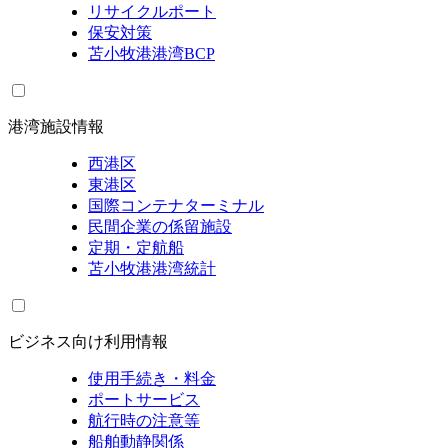
リサイクルポート
保安対策
苫小牧港港湾BCP
港湾施設情報
西港区
東港区
国際コンテナターミナル
民間企業の係留施設
定期・定航船
苫小牧港港湾統計
ビジネス向け利用情報
使用手続き・料金
ポートサービス
航行時の注意等
船舶動静関係