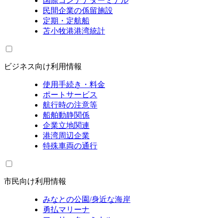
国際コンテナターミナル
民間企業の係留施設
定期・定航船
苫小牧港港湾統計
ビジネス向け利用情報
使用手続き・料金
ポートサービス
航行時の注意等
船舶動静関係
企業立地関連
港湾周辺企業
特殊車両の通行
市民向け利用情報
みなとの公園/身近な海岸
勇払マリーナ