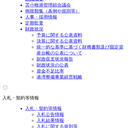
苫小牧港管理組合議会
例規類集（条例や規則等）
人事・採用情報
定期監査
財政状況
予算に関する公表資料
決算に関する公表資料
統一的な基準に基づく財務書類及び固定資
産台帳の公表について
財政収支状況報告
財政状況の公表
資金不足比率
港湾整備事業経営戦略
入札・契約等情報
入札・契約等情報
入札公告情報
入札結果情報
入札に関する規則等