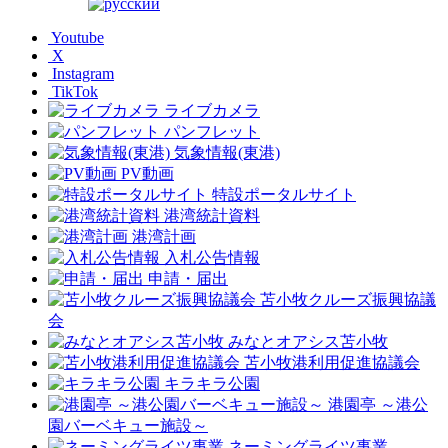
Youtube
X
Instagram
TikTok
ライブカメラ
パンフレット
気象情報(東港)
PV動画
特設ポータルサイト
港湾統計資料
港湾計画
入札公告情報
申請・届出
苫小牧クルーズ振興協議
会
みなとオアシス苫小牧
苫小牧港利用促進協議会
キラキラ公園
港園亭 ～港公
園バーベキュー施設～
ネーミングライツ事業