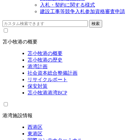
入札・契約に関する様式
建設工事等競争入札参加資格審査申請
苫小牧港の概要
苫小牧港の概要
苫小牧港の歴史
港湾計画
社会資本総合整備計画
リサイクルポート
保安対策
苫小牧港港湾BCP
港湾施設情報
西港区
東港区