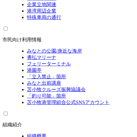
企業立地関連
港湾周辺企業
特殊車両の通行
市民向け利用情報
みなとの公園/身近な海岸
勇払マリーナ
フェリーターミナル
港園亭
「立入禁止」箇所
みなと出前講座
苫小牧クルーズ振興協議会
「釣り可能」箇所
苫小牧港管理組合公式SNSアカウント
組織紹介
組織概要