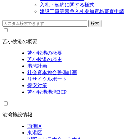
入札・契約に関する様式
建設工事等競争入札参加資格審査申請
苫小牧港の概要
苫小牧港の概要
苫小牧港の歴史
港湾計画
社会資本総合整備計画
リサイクルポート
保安対策
苫小牧港港湾BCP
港湾施設情報
西港区
東港区