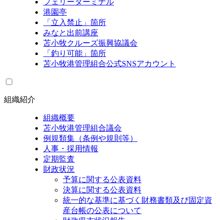
フェリーターミナル
港園亭
「立入禁止」箇所
みなと出前講座
苫小牧クルーズ振興協議会
「釣り可能」箇所
苫小牧港管理組合公式SNSアカウント
組織紹介
組織概要
苫小牧港管理組合議会
例規類集（条例や規則等）
人事・採用情報
定期監査
財政状況
予算に関する公表資料
決算に関する公表資料
統一的な基準に基づく財務書類及び固定資
産台帳の公表について