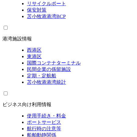
リサイクルポート
保安対策
苫小牧港港湾BCP
港湾施設情報
西港区
東港区
国際コンテナターミナル
民間企業の係留施設
定期・定航船
苫小牧港港湾統計
ビジネス向け利用情報
使用手続き・料金
ポートサービス
航行時の注意等
船舶動静関係