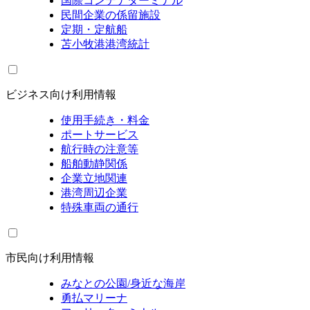
国際コンテナターミナル
民間企業の係留施設
定期・定航船
苫小牧港港湾統計
ビジネス向け利用情報
使用手続き・料金
ポートサービス
航行時の注意等
船舶動静関係
企業立地関連
港湾周辺企業
特殊車両の通行
市民向け利用情報
みなとの公園/身近な海岸
勇払マリーナ