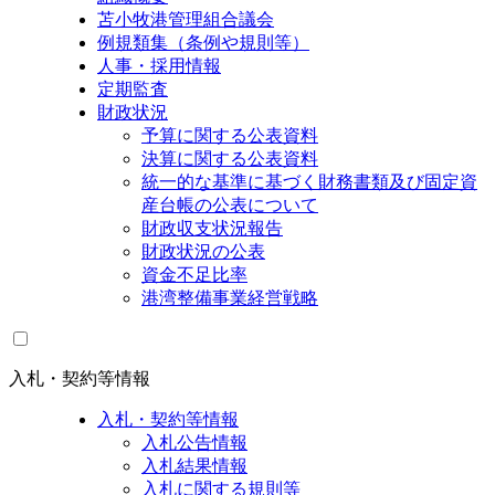
苫小牧港管理組合議会
例規類集（条例や規則等）
人事・採用情報
定期監査
財政状況
予算に関する公表資料
決算に関する公表資料
統一的な基準に基づく財務書類及び固定資
産台帳の公表について
財政収支状況報告
財政状況の公表
資金不足比率
港湾整備事業経営戦略
入札・契約等情報
入札・契約等情報
入札公告情報
入札結果情報
入札に関する規則等