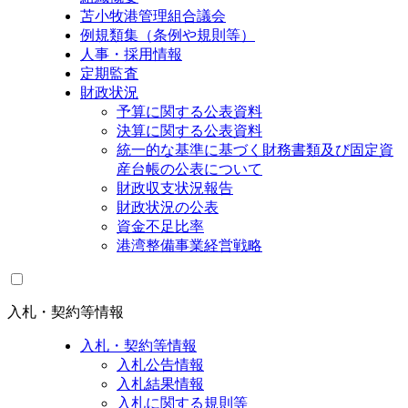
苫小牧港管理組合議会
例規類集（条例や規則等）
人事・採用情報
定期監査
財政状況
予算に関する公表資料
決算に関する公表資料
統一的な基準に基づく財務書類及び固定資
産台帳の公表について
財政収支状況報告
財政状況の公表
資金不足比率
港湾整備事業経営戦略
入札・契約等情報
入札・契約等情報
入札公告情報
入札結果情報
入札に関する規則等