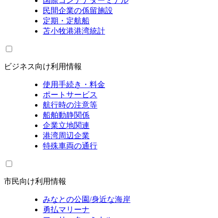
国際コンテナターミナル
民間企業の係留施設
定期・定航船
苫小牧港港湾統計
ビジネス向け利用情報
使用手続き・料金
ポートサービス
航行時の注意等
船舶動静関係
企業立地関連
港湾周辺企業
特殊車両の通行
市民向け利用情報
みなとの公園/身近な海岸
勇払マリーナ