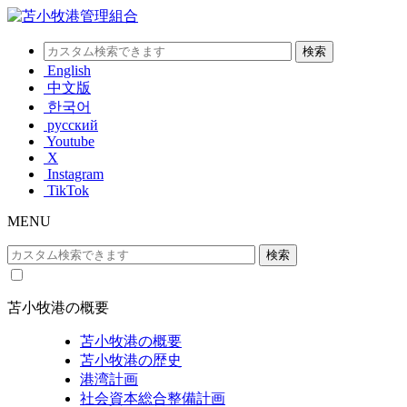
English
中文版
한국어
русский
Youtube
X
Instagram
TikTok
MENU
苫小牧港の概要
苫小牧港の概要
苫小牧港の歴史
港湾計画
社会資本総合整備計画