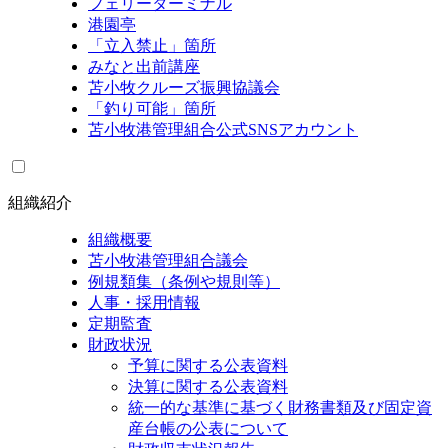
フェリーターミナル
港園亭
「立入禁止」箇所
みなと出前講座
苫小牧クルーズ振興協議会
「釣り可能」箇所
苫小牧港管理組合公式SNSアカウント
組織紹介
組織概要
苫小牧港管理組合議会
例規類集（条例や規則等）
人事・採用情報
定期監査
財政状況
予算に関する公表資料
決算に関する公表資料
統一的な基準に基づく財務書類及び固定資
産台帳の公表について