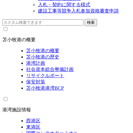
入札・契約に関する様式
建設工事等競争入札参加資格審査申請
苫小牧港の概要
苫小牧港の概要
苫小牧港の歴史
港湾計画
社会資本総合整備計画
リサイクルポート
保安対策
苫小牧港港湾BCP
港湾施設情報
西港区
東港区