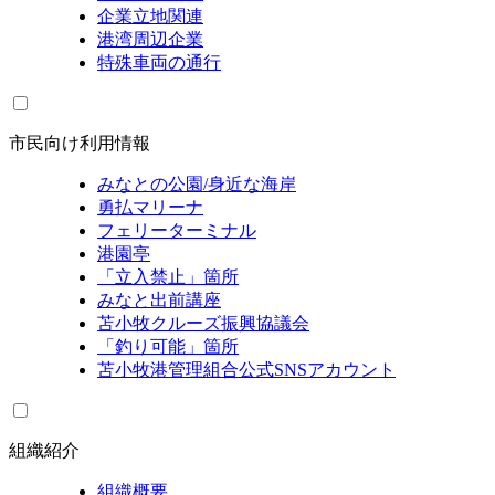
企業立地関連
港湾周辺企業
特殊車両の通行
市民向け利用情報
みなとの公園/身近な海岸
勇払マリーナ
フェリーターミナル
港園亭
「立入禁止」箇所
みなと出前講座
苫小牧クルーズ振興協議会
「釣り可能」箇所
苫小牧港管理組合公式SNSアカウント
組織紹介
組織概要