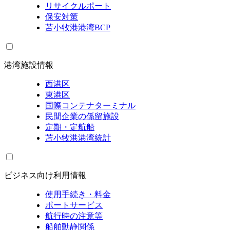
リサイクルポート
保安対策
苫小牧港港湾BCP
港湾施設情報
西港区
東港区
国際コンテナターミナル
民間企業の係留施設
定期・定航船
苫小牧港港湾統計
ビジネス向け利用情報
使用手続き・料金
ポートサービス
航行時の注意等
船舶動静関係