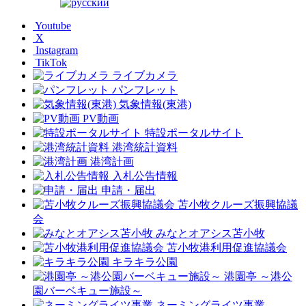
Youtube
X
Instagram
TikTok
ライブカメラ
パンフレット
気象情報(東港)
PV動画
特設ポータルサイト
港湾統計資料
港湾計画
入札公告情報
申請・届出
苫小牧クルーズ振興協議
会
みなとオアシス苫小牧
苫小牧港利用促進協議会
キラキラ公園
港園亭 ～港公
園バーベキュー施設～
ネーミングライツ事業