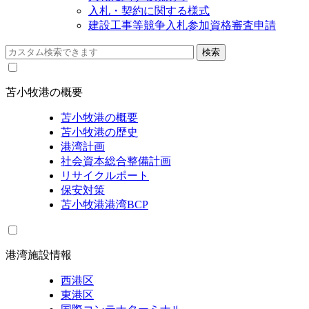
入札・契約に関する様式
建設工事等競争入札参加資格審査申請
苫小牧港の概要
苫小牧港の概要
苫小牧港の歴史
港湾計画
社会資本総合整備計画
リサイクルポート
保安対策
苫小牧港港湾BCP
港湾施設情報
西港区
東港区