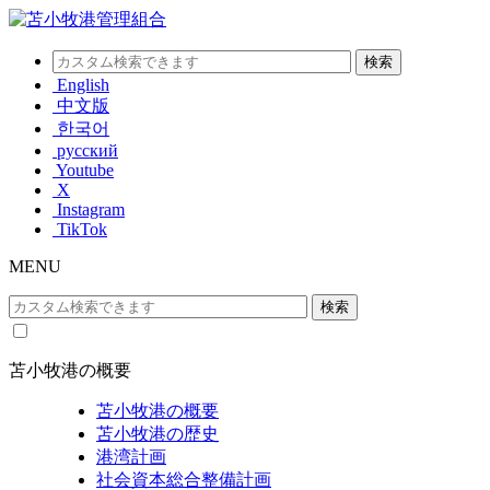
English
中文版
한국어
русский
Youtube
X
Instagram
TikTok
MENU
苫小牧港の概要
苫小牧港の概要
苫小牧港の歴史
港湾計画
社会資本総合整備計画