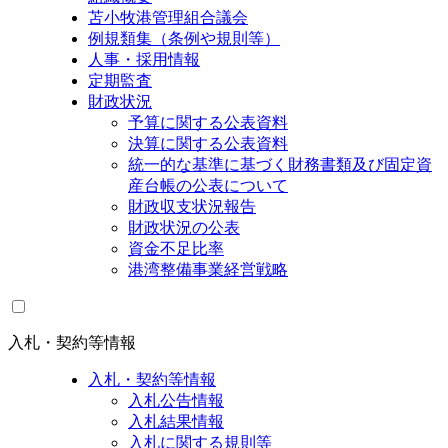
苫小牧港管理組合議会
例規類集（条例や規則等）
人事・採用情報
定期監査
財政状況
予算に関する公表資料
決算に関する公表資料
統一的な基準に基づく財務書類及び固定資
産台帳の公表について
財政収支状況報告
財政状況の公表
資金不足比率
港湾整備事業経営戦略
入札・契約等情報
入札・契約等情報
入札公告情報
入札結果情報
入札に関する規則等