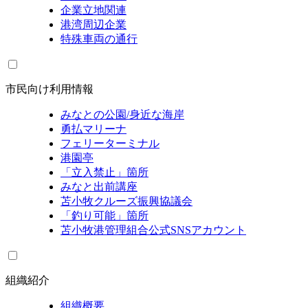
企業立地関連
港湾周辺企業
特殊車両の通行
市民向け利用情報
みなとの公園/身近な海岸
勇払マリーナ
フェリーターミナル
港園亭
「立入禁止」箇所
みなと出前講座
苫小牧クルーズ振興協議会
「釣り可能」箇所
苫小牧港管理組合公式SNSアカウント
組織紹介
組織概要