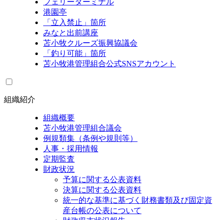
フェリーターミナル
港園亭
「立入禁止」箇所
みなと出前講座
苫小牧クルーズ振興協議会
「釣り可能」箇所
苫小牧港管理組合公式SNSアカウント
組織紹介
組織概要
苫小牧港管理組合議会
例規類集（条例や規則等）
人事・採用情報
定期監査
財政状況
予算に関する公表資料
決算に関する公表資料
統一的な基準に基づく財務書類及び固定資
産台帳の公表について