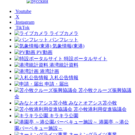
Youtube
X
Instagram
TikTok
ライブカメラ
パンフレット
気象情報(東港)
PV動画
特設ポータルサイト
港湾統計資料
港湾計画
入札公告情報
申請・届出
苫小牧クルーズ振興協議
会
みなとオアシス苫小牧
苫小牧港利用促進協議会
キラキラ公園
港園亭 ～港公
園バーベキュー施設～
ネーミングライツ事業