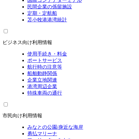
国際コンテナターミナル
民間企業の係留施設
定期・定航船
苫小牧港港湾統計
ビジネス向け利用情報
使用手続き・料金
ポートサービス
航行時の注意等
船舶動静関係
企業立地関連
港湾周辺企業
特殊車両の通行
市民向け利用情報
みなとの公園/身近な海岸
勇払マリーナ