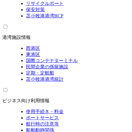
リサイクルポート
保安対策
苫小牧港港湾BCP
港湾施設情報
西港区
東港区
国際コンテナターミナル
民間企業の係留施設
定期・定航船
苫小牧港港湾統計
ビジネス向け利用情報
使用手続き・料金
ポートサービス
航行時の注意等
船舶動静関係