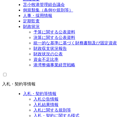
苫小牧港管理組合議会
例規類集（条例や規則等）
人事・採用情報
定期監査
財政状況
予算に関する公表資料
決算に関する公表資料
統一的な基準に基づく財務書類及び固定資産
財政収支状況報告
財政状況の公表
資金不足比率
港湾整備事業経営戦略
入札・契約等情報
入札・契約等情報
入札公告情報
入札結果情報
入札に関する規則等
入札・契約に関する様式