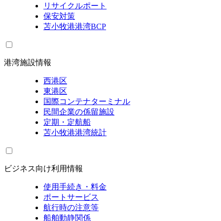
リサイクルポート
保安対策
苫小牧港港湾BCP
港湾施設情報
西港区
東港区
国際コンテナターミナル
民間企業の係留施設
定期・定航船
苫小牧港港湾統計
ビジネス向け利用情報
使用手続き・料金
ポートサービス
航行時の注意等
船舶動静関係