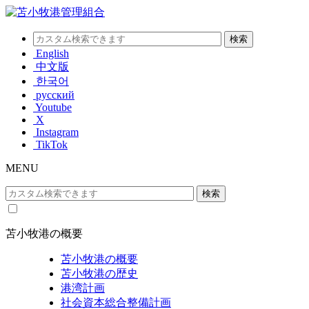
English
中文版
한국어
русский
Youtube
X
Instagram
TikTok
MENU
苫小牧港の概要
苫小牧港の概要
苫小牧港の歴史
港湾計画
社会資本総合整備計画