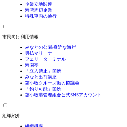
企業立地関連
港湾周辺企業
特殊車両の通行
市民向け利用情報
みなとの公園/身近な海岸
勇払マリーナ
フェリーターミナル
港園亭
「立入禁止」箇所
みなと出前講座
苫小牧クルーズ振興協議会
「釣り可能」箇所
苫小牧港管理組合公式SNSアカウント
組織紹介
組織概要