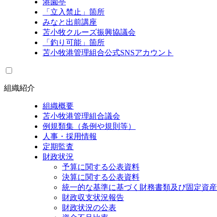
港園亭
「立入禁止」箇所
みなと出前講座
苫小牧クルーズ振興協議会
「釣り可能」箇所
苫小牧港管理組合公式SNSアカウント
組織紹介
組織概要
苫小牧港管理組合議会
例規類集（条例や規則等）
人事・採用情報
定期監査
財政状況
予算に関する公表資料
決算に関する公表資料
統一的な基準に基づく財務書類及び固定資産
財政収支状況報告
財政状況の公表