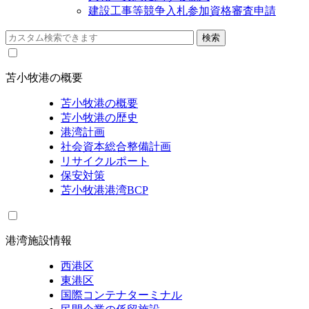
建設工事等競争入札参加資格審査申請
苫小牧港の概要
苫小牧港の概要
苫小牧港の歴史
港湾計画
社会資本総合整備計画
リサイクルポート
保安対策
苫小牧港港湾BCP
港湾施設情報
西港区
東港区
国際コンテナターミナル