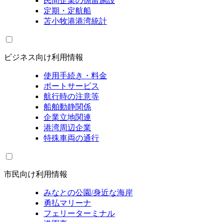
民間企業の係留施設
定期・定航船
苫小牧港港湾統計
ビジネス向け利用情報
使用手続き・料金
ポートサービス
航行時の注意等
船舶動静関係
企業立地関連
港湾周辺企業
特殊車両の通行
市民向け利用情報
みなとの公園/身近な海岸
勇払マリーナ
フェリーターミナル