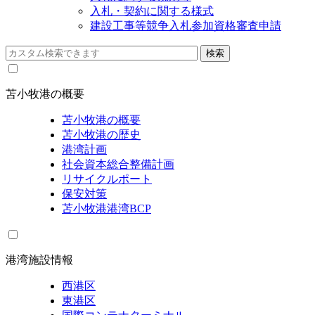
入札・契約に関する様式
建設工事等競争入札参加資格審査申請
苫小牧港の概要
苫小牧港の概要
苫小牧港の歴史
港湾計画
社会資本総合整備計画
リサイクルポート
保安対策
苫小牧港港湾BCP
港湾施設情報
西港区
東港区