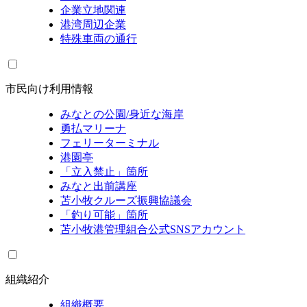
企業立地関連
港湾周辺企業
特殊車両の通行
市民向け利用情報
みなとの公園/身近な海岸
勇払マリーナ
フェリーターミナル
港園亭
「立入禁止」箇所
みなと出前講座
苫小牧クルーズ振興協議会
「釣り可能」箇所
苫小牧港管理組合公式SNSアカウント
組織紹介
組織概要