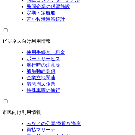
国際コンテナターミナル
民間企業の係留施設
定期・定航船
苫小牧港港湾統計
ビジネス向け利用情報
使用手続き・料金
ポートサービス
航行時の注意等
船舶動静関係
企業立地関連
港湾周辺企業
特殊車両の通行
市民向け利用情報
みなとの公園/身近な海岸
勇払マリーナ