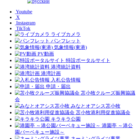
Youtube
X
Instagram
TikTok
ライブカメラ
パンフレット
気象情報(東港)
PV動画
特設ポータルサイト
港湾統計資料
港湾計画
入札公告情報
申請・届出
苫小牧クルーズ振興協議
会
みなとオアシス苫小牧
苫小牧港利用促進協議会
キラキラ公園
港園亭 ～港公
園バーベキュー施設～
ネーミングライツ事業