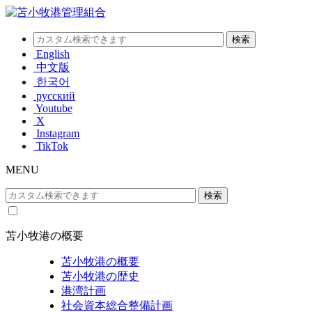
English
中文版
한국어
русский
Youtube
X
Instagram
TikTok
MENU
苫小牧港の概要
苫小牧港の概要
苫小牧港の歴史
港湾計画
社会資本総合整備計画