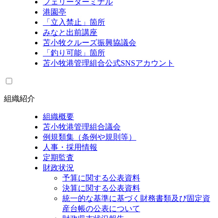
フェリーターミナル
港園亭
「立入禁止」箇所
みなと出前講座
苫小牧クルーズ振興協議会
「釣り可能」箇所
苫小牧港管理組合公式SNSアカウント
組織紹介
組織概要
苫小牧港管理組合議会
例規類集（条例や規則等）
人事・採用情報
定期監査
財政状況
予算に関する公表資料
決算に関する公表資料
統一的な基準に基づく財務書類及び固定資
産台帳の公表について