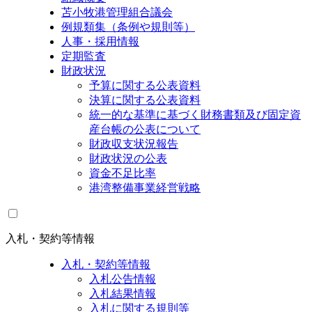
苫小牧港管理組合議会
例規類集（条例や規則等）
人事・採用情報
定期監査
財政状況
予算に関する公表資料
決算に関する公表資料
統一的な基準に基づく財務書類及び固定資
産台帳の公表について
財政収支状況報告
財政状況の公表
資金不足比率
港湾整備事業経営戦略
入札・契約等情報
入札・契約等情報
入札公告情報
入札結果情報
入札に関する規則等