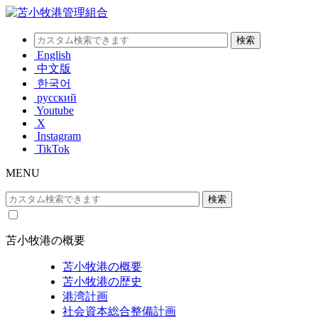
English
中文版
한국어
русский
Youtube
X
Instagram
TikTok
MENU
苫小牧港の概要
苫小牧港の概要
苫小牧港の歴史
港湾計画
社会資本総合整備計画