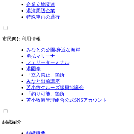
企業立地関連
港湾周辺企業
特殊車両の通行
市民向け利用情報
みなとの公園/身近な海岸
勇払マリーナ
フェリーターミナル
港園亭
「立入禁止」箇所
みなと出前講座
苫小牧クルーズ振興協議会
「釣り可能」箇所
苫小牧港管理組合公式SNSアカウント
組織紹介
組織概要