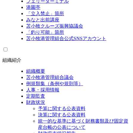
フェリーターミナル
港園亭
「立入禁止」箇所
みなと出前講座
苫小牧クルーズ振興協議会
「釣り可能」箇所
苫小牧港管理組合公式SNSアカウント
組織紹介
組織概要
苫小牧港管理組合議会
例規類集（条例や規則等）
人事・採用情報
定期監査
財政状況
予算に関する公表資料
決算に関する公表資料
統一的な基準に基づく財務書類及び固定資
産台帳の公表について