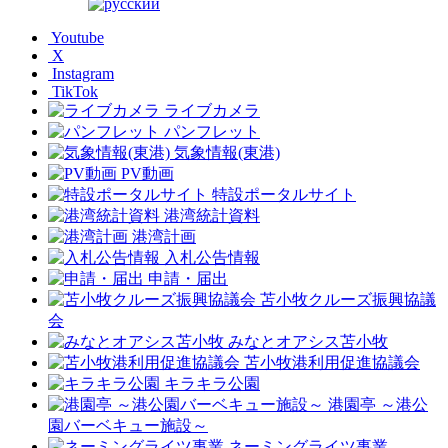
Youtube
X
Instagram
TikTok
ライブカメラ
パンフレット
気象情報(東港)
PV動画
特設ポータルサイト
港湾統計資料
港湾計画
入札公告情報
申請・届出
苫小牧クルーズ振興協議
会
みなとオアシス苫小牧
苫小牧港利用促進協議会
キラキラ公園
港園亭 ～港公
園バーベキュー施設～
ネーミングライツ事業