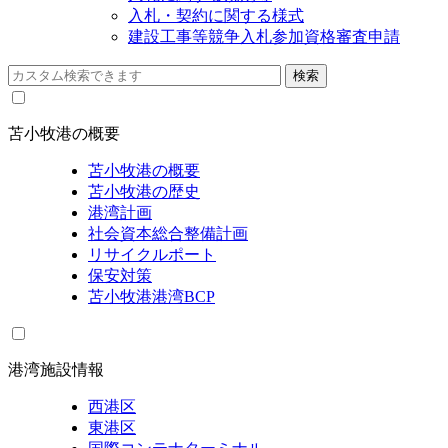
入札・契約に関する様式
建設工事等競争入札参加資格審査申請
苫小牧港の概要
苫小牧港の概要
苫小牧港の歴史
港湾計画
社会資本総合整備計画
リサイクルポート
保安対策
苫小牧港港湾BCP
港湾施設情報
西港区
東港区