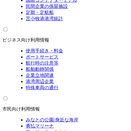
国際コンテナターミナル
民間企業の係留施設
定期・定航船
苫小牧港港湾統計
ビジネス向け利用情報
使用手続き・料金
ポートサービス
航行時の注意等
船舶動静関係
企業立地関連
港湾周辺企業
特殊車両の通行
市民向け利用情報
みなとの公園/身近な海岸
勇払マリーナ