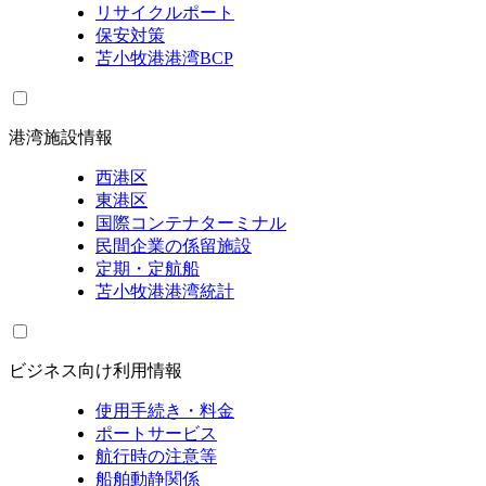
リサイクルポート
保安対策
苫小牧港港湾BCP
港湾施設情報
西港区
東港区
国際コンテナターミナル
民間企業の係留施設
定期・定航船
苫小牧港港湾統計
ビジネス向け利用情報
使用手続き・料金
ポートサービス
航行時の注意等
船舶動静関係