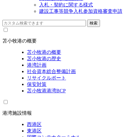
入札・契約に関する様式
建設工事等競争入札参加資格審査申請
苫小牧港の概要
苫小牧港の概要
苫小牧港の歴史
港湾計画
社会資本総合整備計画
リサイクルポート
保安対策
苫小牧港港湾BCP
港湾施設情報
西港区
東港区