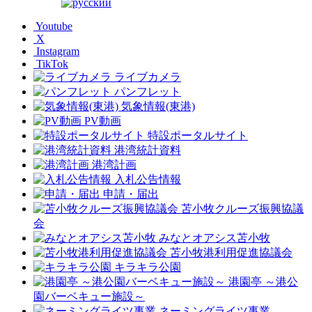
Youtube
X
Instagram
TikTok
ライブカメラ
パンフレット
気象情報(東港)
PV動画
特設ポータルサイト
港湾統計資料
港湾計画
入札公告情報
申請・届出
苫小牧クルーズ振興協議
会
みなとオアシス苫小牧
苫小牧港利用促進協議会
キラキラ公園
港園亭 ～港公
園バーベキュー施設～
ネーミングライツ事業