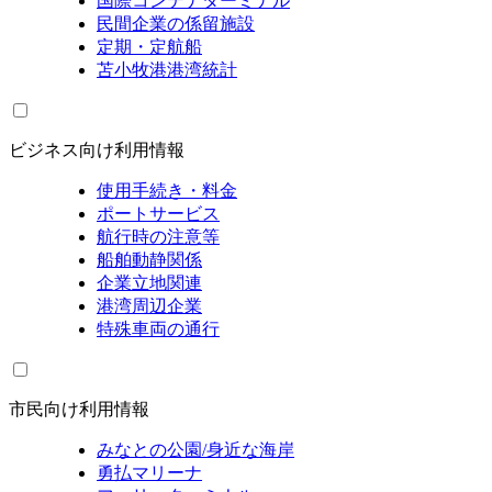
国際コンテナターミナル
民間企業の係留施設
定期・定航船
苫小牧港港湾統計
ビジネス向け利用情報
使用手続き・料金
ポートサービス
航行時の注意等
船舶動静関係
企業立地関連
港湾周辺企業
特殊車両の通行
市民向け利用情報
みなとの公園/身近な海岸
勇払マリーナ