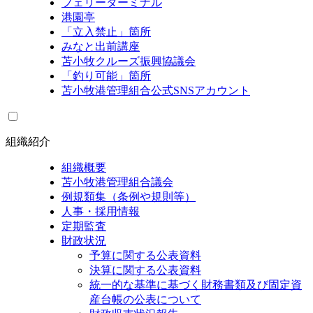
フェリーターミナル
港園亭
「立入禁止」箇所
みなと出前講座
苫小牧クルーズ振興協議会
「釣り可能」箇所
苫小牧港管理組合公式SNSアカウント
組織紹介
組織概要
苫小牧港管理組合議会
例規類集（条例や規則等）
人事・採用情報
定期監査
財政状況
予算に関する公表資料
決算に関する公表資料
統一的な基準に基づく財務書類及び固定資
産台帳の公表について