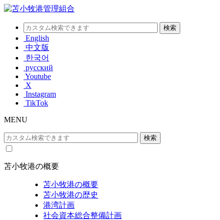
English
中文版
한국어
русский
Youtube
X
Instagram
TikTok
MENU
苫小牧港の概要
苫小牧港の概要
苫小牧港の歴史
港湾計画
社会資本総合整備計画