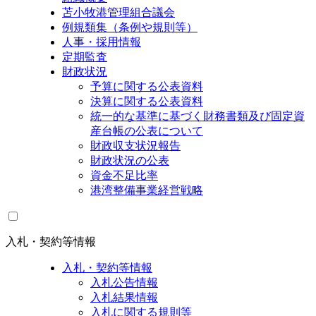
苫小牧港管理組合議会
例規類集（条例や規則等）
人事・採用情報
定期監査
財政状況
予算に関する公表資料
決算に関する公表資料
統一的な基準に基づく財務書類及び固定資
産台帳の公表について
財政収支状況報告
財政状況の公表
資金不足比率
港湾整備事業経営戦略
入札・契約等情報
入札・契約等情報
入札公告情報
入札結果情報
入札に関する規則等