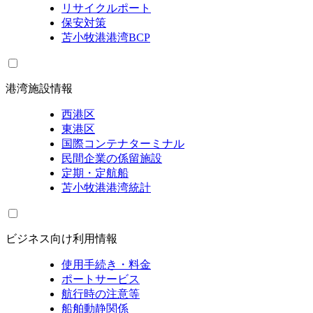
リサイクルポート
保安対策
苫小牧港港湾BCP
港湾施設情報
西港区
東港区
国際コンテナターミナル
民間企業の係留施設
定期・定航船
苫小牧港港湾統計
ビジネス向け利用情報
使用手続き・料金
ポートサービス
航行時の注意等
船舶動静関係