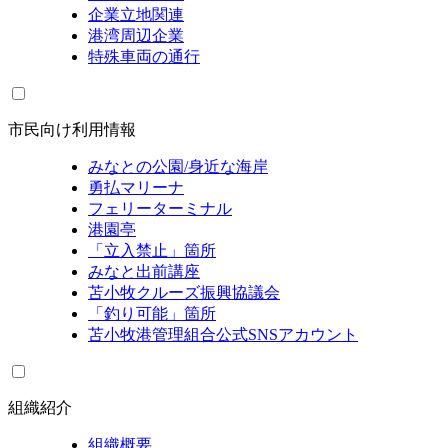
企業立地関連
港湾周辺企業
特殊車両の通行
市民向け利用情報
みなとの公園/身近な海岸
勇払マリーナ
フェリーターミナル
港園亭
「立入禁止」箇所
みなと出前講座
苫小牧クルーズ振興協議会
「釣り可能」箇所
苫小牧港管理組合公式SNSアカウント
組織紹介
組織概要