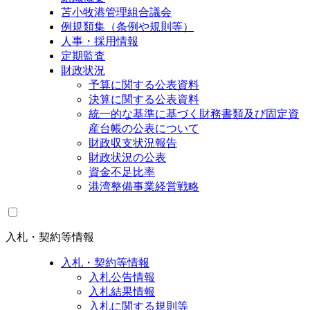
苫小牧港管理組合議会
例規類集（条例や規則等）
人事・採用情報
定期監査
財政状況
予算に関する公表資料
決算に関する公表資料
統一的な基準に基づく財務書類及び固定資
産台帳の公表について
財政収支状況報告
財政状況の公表
資金不足比率
港湾整備事業経営戦略
入札・契約等情報
入札・契約等情報
入札公告情報
入札結果情報
入札に関する規則等