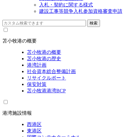
入札・契約に関する様式
建設工事等競争入札参加資格審査申請
苫小牧港の概要
苫小牧港の概要
苫小牧港の歴史
港湾計画
社会資本総合整備計画
リサイクルポート
保安対策
苫小牧港港湾BCP
港湾施設情報
西港区
東港区