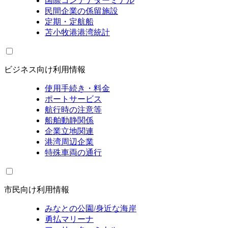
国際コンテナターミナル
民間企業の係留施設
定期・定航船
苫小牧港港湾統計
ビジネス向け利用情報
使用手続き・料金
ポートサービス
航行時の注意等
船舶動静関係
企業立地関連
港湾周辺企業
特殊車両の通行
市民向け利用情報
みなとの公園/身近な海岸
勇払マリーナ