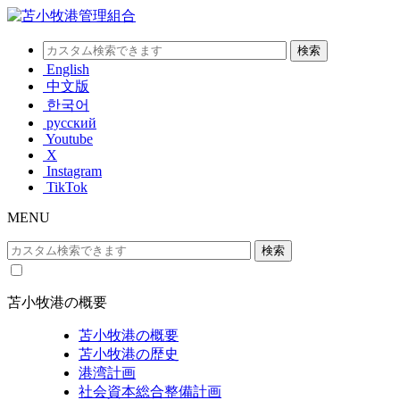
English
中文版
한국어
русский
Youtube
X
Instagram
TikTok
MENU
苫小牧港の概要
苫小牧港の概要
苫小牧港の歴史
港湾計画
社会資本総合整備計画