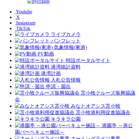
Youtube
X
Instagram
TikTok
ライブカメラ
パンフレット
気象情報(東港)
PV動画
特設ポータルサイト
港湾統計資料
港湾計画
入札公告情報
申請・届出
苫小牧クルーズ振興協議
会
みなとオアシス苫小牧
苫小牧港利用促進協議会
キラキラ公園
港園亭 ～港公
園バーベキュー施設～
ネーミングライツ事業