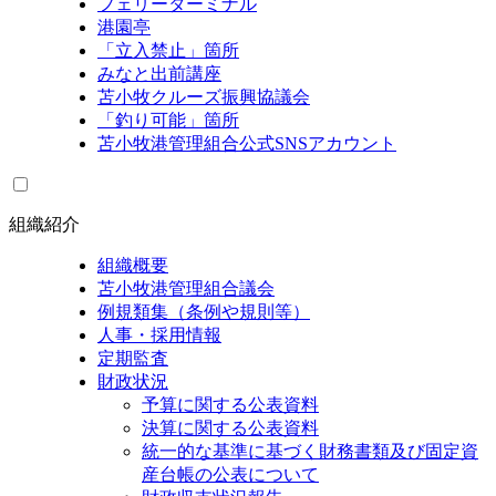
フェリーターミナル
港園亭
「立入禁止」箇所
みなと出前講座
苫小牧クルーズ振興協議会
「釣り可能」箇所
苫小牧港管理組合公式SNSアカウント
組織紹介
組織概要
苫小牧港管理組合議会
例規類集（条例や規則等）
人事・採用情報
定期監査
財政状況
予算に関する公表資料
決算に関する公表資料
統一的な基準に基づく財務書類及び固定資
産台帳の公表について