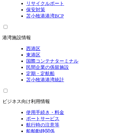
リサイクルポート
保安対策
苫小牧港港湾BCP
港湾施設情報
西港区
東港区
国際コンテナターミナル
民間企業の係留施設
定期・定航船
苫小牧港港湾統計
ビジネス向け利用情報
使用手続き・料金
ポートサービス
航行時の注意等
船舶動静関係