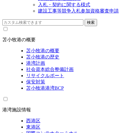
入札・契約に関する様式
建設工事等競争入札参加資格審査申請
苫小牧港の概要
苫小牧港の概要
苫小牧港の歴史
港湾計画
社会資本総合整備計画
リサイクルポート
保安対策
苫小牧港港湾BCP
港湾施設情報
西港区
東港区