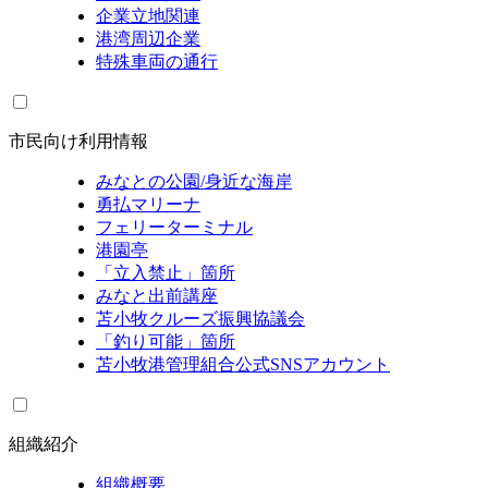
企業立地関連
港湾周辺企業
特殊車両の通行
市民向け利用情報
みなとの公園/身近な海岸
勇払マリーナ
フェリーターミナル
港園亭
「立入禁止」箇所
みなと出前講座
苫小牧クルーズ振興協議会
「釣り可能」箇所
苫小牧港管理組合公式SNSアカウント
組織紹介
組織概要