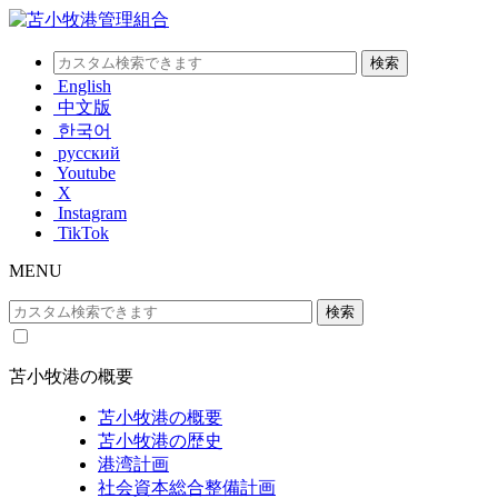
English
中文版
한국어
русский
Youtube
X
Instagram
TikTok
MENU
苫小牧港の概要
苫小牧港の概要
苫小牧港の歴史
港湾計画
社会資本総合整備計画