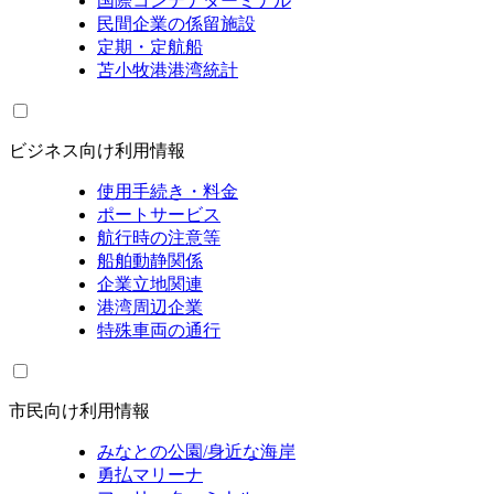
国際コンテナターミナル
民間企業の係留施設
定期・定航船
苫小牧港港湾統計
ビジネス向け利用情報
使用手続き・料金
ポートサービス
航行時の注意等
船舶動静関係
企業立地関連
港湾周辺企業
特殊車両の通行
市民向け利用情報
みなとの公園/身近な海岸
勇払マリーナ