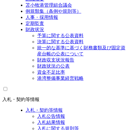
苫小牧港管理組合議会
例規類集（条例や規則等）
人事・採用情報
定期監査
財政状況
予算に関する公表資料
決算に関する公表資料
統一的な基準に基づく財務書類及び固定資
産台帳の公表について
財政収支状況報告
財政状況の公表
資金不足比率
港湾整備事業経営戦略
入札・契約等情報
入札・契約等情報
入札公告情報
入札結果情報
入札に関する規則等