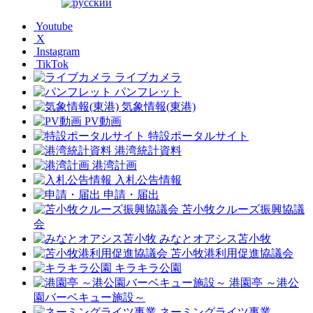
Youtube
X
Instagram
TikTok
ライブカメラ
パンフレット
気象情報(東港)
PV動画
特設ポータルサイト
港湾統計資料
港湾計画
入札公告情報
申請・届出
苫小牧クルーズ振興協議
会
みなとオアシス苫小牧
苫小牧港利用促進協議会
キラキラ公園
港園亭 ～港公
園バーベキュー施設～
ネーミングライツ事業