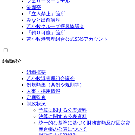
フェリーターミナル
港園亭
「立入禁止」箇所
みなと出前講座
苫小牧クルーズ振興協議会
「釣り可能」箇所
苫小牧港管理組合公式SNSアカウント
組織紹介
組織概要
苫小牧港管理組合議会
例規類集（条例や規則等）
人事・採用情報
定期監査
財政状況
予算に関する公表資料
決算に関する公表資料
統一的な基準に基づく財務書類及び固定資
産台帳の公表について