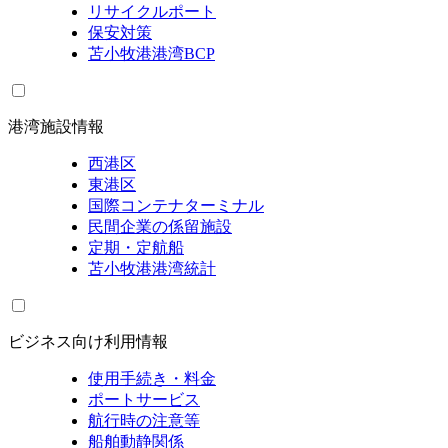
リサイクルポート
保安対策
苫小牧港港湾BCP
港湾施設情報
西港区
東港区
国際コンテナターミナル
民間企業の係留施設
定期・定航船
苫小牧港港湾統計
ビジネス向け利用情報
使用手続き・料金
ポートサービス
航行時の注意等
船舶動静関係