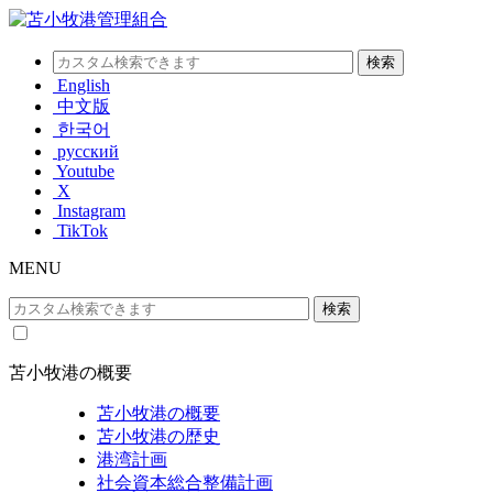
English
中文版
한국어
русский
Youtube
X
Instagram
TikTok
MENU
苫小牧港の概要
苫小牧港の概要
苫小牧港の歴史
港湾計画
社会資本総合整備計画