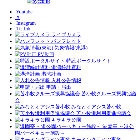
Youtube
X
Instagram
TikTok
ライブカメラ
パンフレット
気象情報(東港)
PV動画
特設ポータルサイト
港湾統計資料
港湾計画
入札公告情報
申請・届出
苫小牧クルーズ振興協議
会
みなとオアシス苫小牧
苫小牧港利用促進協議会
キラキラ公園
港園亭 ～港公
園バーベキュー施設～
ネーミングライツ事業