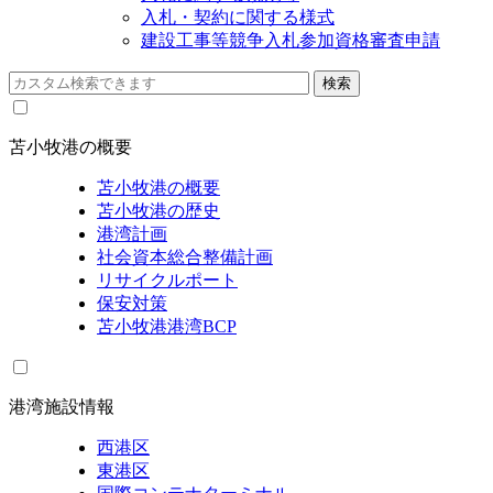
入札・契約に関する様式
建設工事等競争入札参加資格審査申請
苫小牧港の概要
苫小牧港の概要
苫小牧港の歴史
港湾計画
社会資本総合整備計画
リサイクルポート
保安対策
苫小牧港港湾BCP
港湾施設情報
西港区
東港区