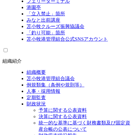
フェリーターミナル
港園亭
「立入禁止」箇所
みなと出前講座
苫小牧クルーズ振興協議会
「釣り可能」箇所
苫小牧港管理組合公式SNSアカウント
組織紹介
組織概要
苫小牧港管理組合議会
例規類集（条例や規則等）
人事・採用情報
定期監査
財政状況
予算に関する公表資料
決算に関する公表資料
統一的な基準に基づく財務書類及び固定資
産台帳の公表について