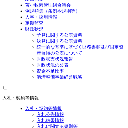
苫小牧港管理組合議会
例規類集（条例や規則等）
人事・採用情報
定期監査
財政状況
予算に関する公表資料
決算に関する公表資料
統一的な基準に基づく財務書類及び固定資
産台帳の公表について
財政収支状況報告
財政状況の公表
資金不足比率
港湾整備事業経営戦略
入札・契約等情報
入札・契約等情報
入札公告情報
入札結果情報
入札に関する規則等