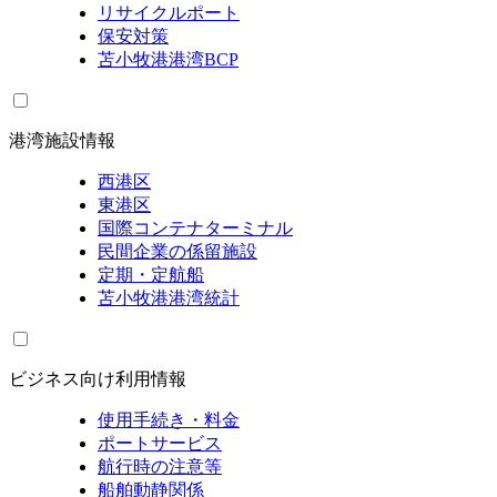
リサイクルポート
保安対策
苫小牧港港湾BCP
港湾施設情報
西港区
東港区
国際コンテナターミナル
民間企業の係留施設
定期・定航船
苫小牧港港湾統計
ビジネス向け利用情報
使用手続き・料金
ポートサービス
航行時の注意等
船舶動静関係