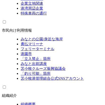
企業立地関連
港湾周辺企業
特殊車両の通行
市民向け利用情報
みなとの公園/身近な海岸
勇払マリーナ
フェリーターミナル
港園亭
「立入禁止」箇所
みなと出前講座
苫小牧クルーズ振興協議会
「釣り可能」箇所
苫小牧港管理組合公式SNSアカウント
組織紹介
組織概要