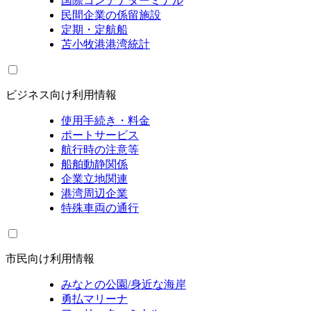
国際コンテナターミナル
民間企業の係留施設
定期・定航船
苫小牧港港湾統計
ビジネス向け利用情報
使用手続き・料金
ポートサービス
航行時の注意等
船舶動静関係
企業立地関連
港湾周辺企業
特殊車両の通行
市民向け利用情報
みなとの公園/身近な海岸
勇払マリーナ