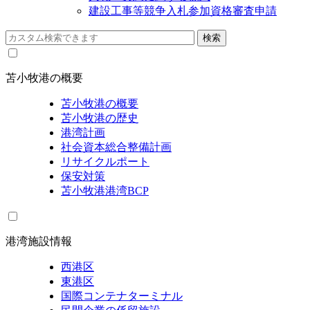
建設工事等競争入札参加資格審査申請
苫小牧港の概要
苫小牧港の概要
苫小牧港の歴史
港湾計画
社会資本総合整備計画
リサイクルポート
保安対策
苫小牧港港湾BCP
港湾施設情報
西港区
東港区
国際コンテナターミナル