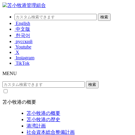
English
中文版
한국어
русский
Youtube
X
Instagram
TikTok
MENU
苫小牧港の概要
苫小牧港の概要
苫小牧港の歴史
港湾計画
社会資本総合整備計画