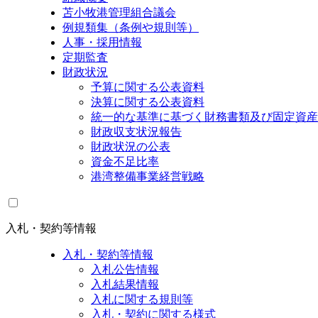
苫小牧港管理組合議会
例規類集（条例や規則等）
人事・採用情報
定期監査
財政状況
予算に関する公表資料
決算に関する公表資料
統一的な基準に基づく財務書類及び固定資産
財政収支状況報告
財政状況の公表
資金不足比率
港湾整備事業経営戦略
入札・契約等情報
入札・契約等情報
入札公告情報
入札結果情報
入札に関する規則等
入札・契約に関する様式