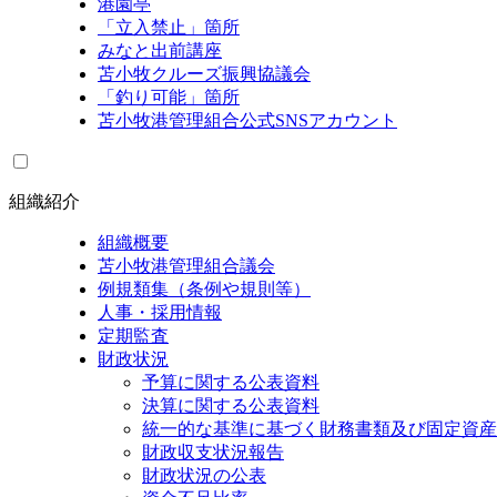
港園亭
「立入禁止」箇所
みなと出前講座
苫小牧クルーズ振興協議会
「釣り可能」箇所
苫小牧港管理組合公式SNSアカウント
組織紹介
組織概要
苫小牧港管理組合議会
例規類集（条例や規則等）
人事・採用情報
定期監査
財政状況
予算に関する公表資料
決算に関する公表資料
統一的な基準に基づく財務書類及び固定資産
財政収支状況報告
財政状況の公表