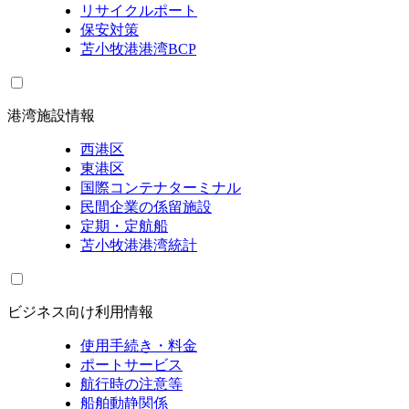
リサイクルポート
保安対策
苫小牧港港湾BCP
港湾施設情報
西港区
東港区
国際コンテナターミナル
民間企業の係留施設
定期・定航船
苫小牧港港湾統計
ビジネス向け利用情報
使用手続き・料金
ポートサービス
航行時の注意等
船舶動静関係