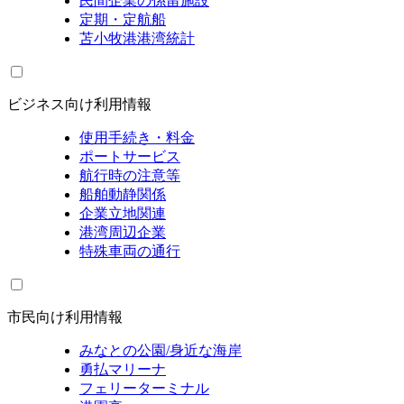
民間企業の係留施設
定期・定航船
苫小牧港港湾統計
ビジネス向け利用情報
使用手続き・料金
ポートサービス
航行時の注意等
船舶動静関係
企業立地関連
港湾周辺企業
特殊車両の通行
市民向け利用情報
みなとの公園/身近な海岸
勇払マリーナ
フェリーターミナル