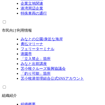
企業立地関連
港湾周辺企業
特殊車両の通行
市民向け利用情報
みなとの公園/身近な海岸
勇払マリーナ
フェリーターミナル
港園亭
「立入禁止」箇所
みなと出前講座
苫小牧クルーズ振興協議会
「釣り可能」箇所
苫小牧港管理組合公式SNSアカウント
組織紹介
組織概要