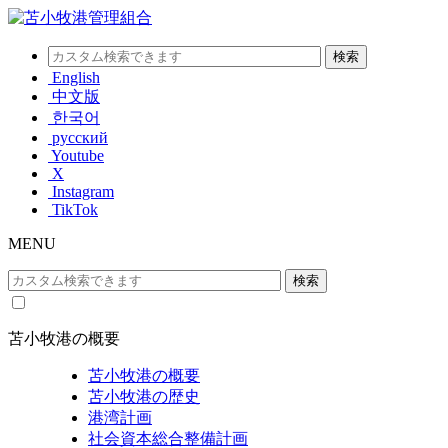
English
中文版
한국어
русский
Youtube
X
Instagram
TikTok
MENU
苫小牧港の概要
苫小牧港の概要
苫小牧港の歴史
港湾計画
社会資本総合整備計画