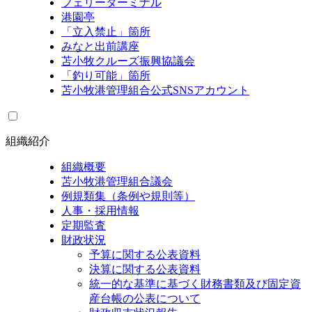
フェリーターミナル
港園亭
「立入禁止」箇所
みなと出前講座
苫小牧クルーズ振興協議会
「釣り可能」箇所
苫小牧港管理組合公式SNSアカウント
組織紹介
組織概要
苫小牧港管理組合議会
例規類集（条例や規則等）
人事・採用情報
定期監査
財政状況
予算に関する公表資料
決算に関する公表資料
統一的な基準に基づく財務書類及び固定資
産台帳の公表について