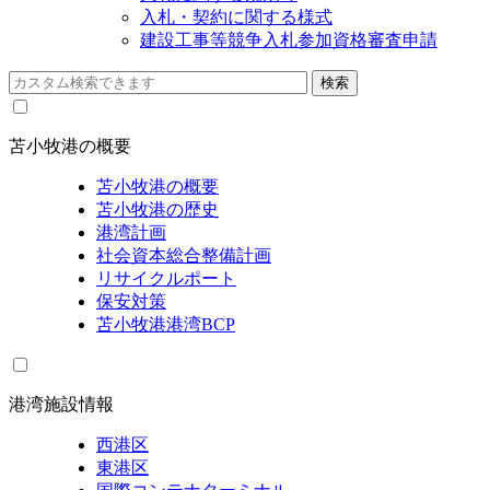
入札・契約に関する様式
建設工事等競争入札参加資格審査申請
苫小牧港の概要
苫小牧港の概要
苫小牧港の歴史
港湾計画
社会資本総合整備計画
リサイクルポート
保安対策
苫小牧港港湾BCP
港湾施設情報
西港区
東港区