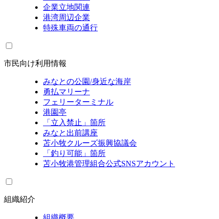
企業立地関連
港湾周辺企業
特殊車両の通行
市民向け利用情報
みなとの公園/身近な海岸
勇払マリーナ
フェリーターミナル
港園亭
「立入禁止」箇所
みなと出前講座
苫小牧クルーズ振興協議会
「釣り可能」箇所
苫小牧港管理組合公式SNSアカウント
組織紹介
組織概要