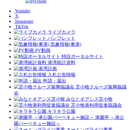
Youtube
X
Instagram
TikTok
ライブカメラ
パンフレット
気象情報(東港)
PV動画
特設ポータルサイト
港湾統計資料
港湾計画
入札公告情報
申請・届出
苫小牧クルーズ振興協議
会
みなとオアシス苫小牧
苫小牧港利用促進協議会
キラキラ公園
港園亭 ～港公
園バーベキュー施設～
ネーミングライツ事業