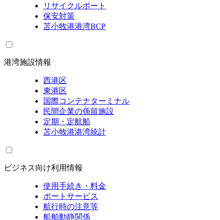
リサイクルポート
保安対策
苫小牧港港湾BCP
港湾施設情報
西港区
東港区
国際コンテナターミナル
民間企業の係留施設
定期・定航船
苫小牧港港湾統計
ビジネス向け利用情報
使用手続き・料金
ポートサービス
航行時の注意等
船舶動静関係