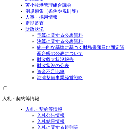
苫小牧港管理組合議会
例規類集（条例や規則等）
人事・採用情報
定期監査
財政状況
予算に関する公表資料
決算に関する公表資料
統一的な基準に基づく財務書類及び固定資
産台帳の公表について
財政収支状況報告
財政状況の公表
資金不足比率
港湾整備事業経営戦略
入札・契約等情報
入札・契約等情報
入札公告情報
入札結果情報
入札に関する規則等