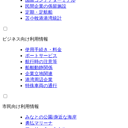
国際コンテナターミナル
民間企業の係留施設
定期・定航船
苫小牧港港湾統計
ビジネス向け利用情報
使用手続き・料金
ポートサービス
航行時の注意等
船舶動静関係
企業立地関連
港湾周辺企業
特殊車両の通行
市民向け利用情報
みなとの公園/身近な海岸
勇払マリーナ