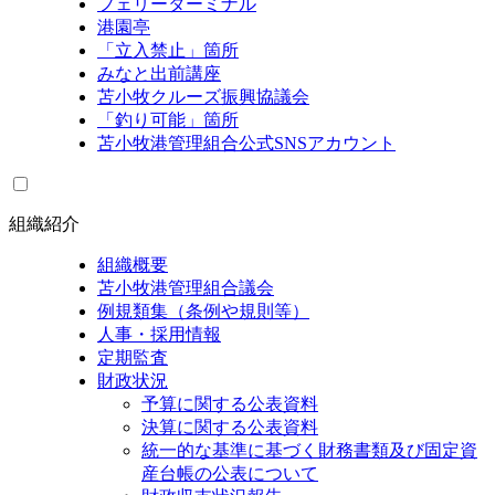
フェリーターミナル
港園亭
「立入禁止」箇所
みなと出前講座
苫小牧クルーズ振興協議会
「釣り可能」箇所
苫小牧港管理組合公式SNSアカウント
組織紹介
組織概要
苫小牧港管理組合議会
例規類集（条例や規則等）
人事・採用情報
定期監査
財政状況
予算に関する公表資料
決算に関する公表資料
統一的な基準に基づく財務書類及び固定資
産台帳の公表について