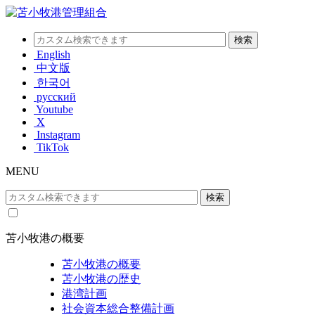
English
中文版
한국어
русский
Youtube
X
Instagram
TikTok
MENU
苫小牧港の概要
苫小牧港の概要
苫小牧港の歴史
港湾計画
社会資本総合整備計画