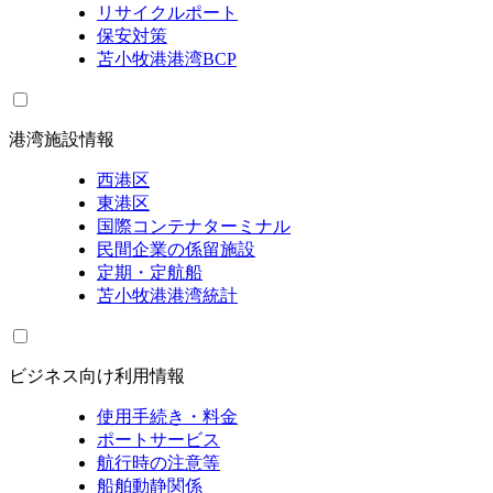
リサイクルポート
保安対策
苫小牧港港湾BCP
港湾施設情報
西港区
東港区
国際コンテナターミナル
民間企業の係留施設
定期・定航船
苫小牧港港湾統計
ビジネス向け利用情報
使用手続き・料金
ポートサービス
航行時の注意等
船舶動静関係