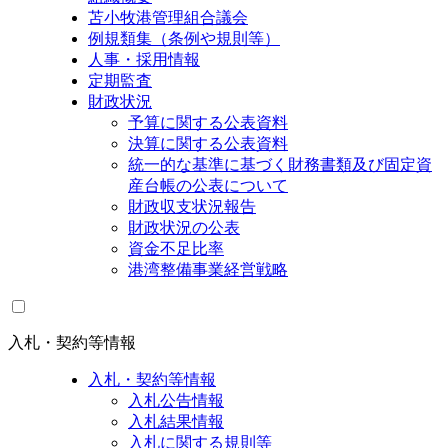
苫小牧港管理組合議会
例規類集（条例や規則等）
人事・採用情報
定期監査
財政状況
予算に関する公表資料
決算に関する公表資料
統一的な基準に基づく財務書類及び固定資
産台帳の公表について
財政収支状況報告
財政状況の公表
資金不足比率
港湾整備事業経営戦略
入札・契約等情報
入札・契約等情報
入札公告情報
入札結果情報
入札に関する規則等