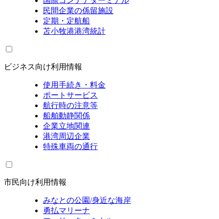
国際コンテナターミナル
民間企業の係留施設
定期・定航船
苫小牧港港湾統計
ビジネス向け利用情報
使用手続き・料金
ポートサービス
航行時の注意等
船舶動静関係
企業立地関連
港湾周辺企業
特殊車両の通行
市民向け利用情報
みなとの公園/身近な海岸
勇払マリーナ