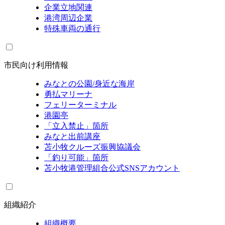
企業立地関連
港湾周辺企業
特殊車両の通行
市民向け利用情報
みなとの公園/身近な海岸
勇払マリーナ
フェリーターミナル
港園亭
「立入禁止」箇所
みなと出前講座
苫小牧クルーズ振興協議会
「釣り可能」箇所
苫小牧港管理組合公式SNSアカウント
組織紹介
組織概要