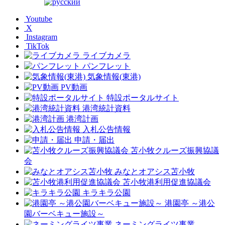
Youtube
X
Instagram
TikTok
ライブカメラ
パンフレット
気象情報(東港)
PV動画
特設ポータルサイト
港湾統計資料
港湾計画
入札公告情報
申請・届出
苫小牧クルーズ振興協議
会
みなとオアシス苫小牧
苫小牧港利用促進協議会
キラキラ公園
港園亭 ～港公
園バーベキュー施設～
ネーミングライツ事業