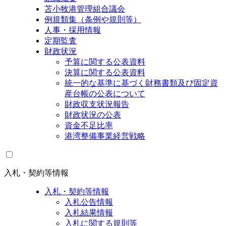
苫小牧港管理組合議会
例規類集（条例や規則等）
人事・採用情報
定期監査
財政状況
予算に関する公表資料
決算に関する公表資料
統一的な基準に基づく財務書類及び固定資
産台帳の公表について
財政収支状況報告
財政状況の公表
資金不足比率
港湾整備事業経営戦略
入札・契約等情報
入札・契約等情報
入札公告情報
入札結果情報
入札に関する規則等