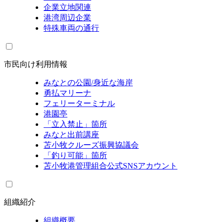
企業立地関連
港湾周辺企業
特殊車両の通行
市民向け利用情報
みなとの公園/身近な海岸
勇払マリーナ
フェリーターミナル
港園亭
「立入禁止」箇所
みなと出前講座
苫小牧クルーズ振興協議会
「釣り可能」箇所
苫小牧港管理組合公式SNSアカウント
組織紹介
組織概要