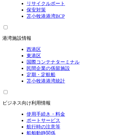
リサイクルポート
保安対策
苫小牧港港湾BCP
港湾施設情報
西港区
東港区
国際コンテナターミナル
民間企業の係留施設
定期・定航船
苫小牧港港湾統計
ビジネス向け利用情報
使用手続き・料金
ポートサービス
航行時の注意等
船舶動静関係