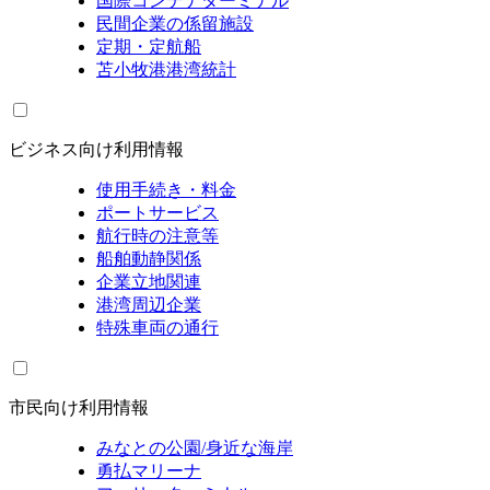
国際コンテナターミナル
民間企業の係留施設
定期・定航船
苫小牧港港湾統計
ビジネス向け利用情報
使用手続き・料金
ポートサービス
航行時の注意等
船舶動静関係
企業立地関連
港湾周辺企業
特殊車両の通行
市民向け利用情報
みなとの公園/身近な海岸
勇払マリーナ