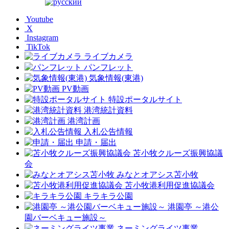
Youtube
X
Instagram
TikTok
ライブカメラ
パンフレット
気象情報(東港)
PV動画
特設ポータルサイト
港湾統計資料
港湾計画
入札公告情報
申請・届出
苫小牧クルーズ振興協議
会
みなとオアシス苫小牧
苫小牧港利用促進協議会
キラキラ公園
港園亭 ～港公
園バーベキュー施設～
ネーミングライツ事業