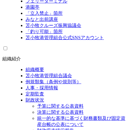
フェリーターミナル
港園亭
「立入禁止」箇所
みなと出前講座
苫小牧クルーズ振興協議会
「釣り可能」箇所
苫小牧港管理組合公式SNSアカウント
組織紹介
組織概要
苫小牧港管理組合議会
例規類集（条例や規則等）
人事・採用情報
定期監査
財政状況
予算に関する公表資料
決算に関する公表資料
統一的な基準に基づく財務書類及び固定資
産台帳の公表について