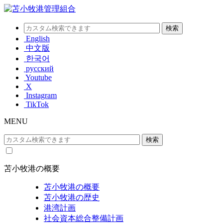
English
中文版
한국어
русский
Youtube
X
Instagram
TikTok
MENU
苫小牧港の概要
苫小牧港の概要
苫小牧港の歴史
港湾計画
社会資本総合整備計画