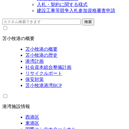
入札・契約に関する様式
建設工事等競争入札参加資格審査申請
苫小牧港の概要
苫小牧港の概要
苫小牧港の歴史
港湾計画
社会資本総合整備計画
リサイクルポート
保安対策
苫小牧港港湾BCP
港湾施設情報
西港区
東港区