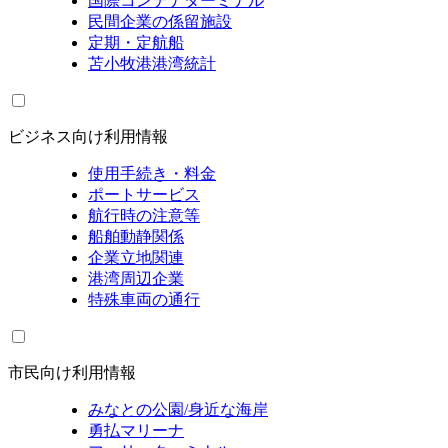
国際コンテナターミナル
民間企業の係留施設
定期・定航船
苫小牧港港湾統計
ビジネス向け利用情報
使用手続き・料金
ポートサービス
航行時の注意等
船舶動静関係
企業立地関連
港湾周辺企業
特殊車両の通行
市民向け利用情報
みなとの公園/身近な海岸
勇払マリーナ