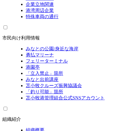
企業立地関連
港湾周辺企業
特殊車両の通行
市民向け利用情報
みなとの公園/身近な海岸
勇払マリーナ
フェリーターミナル
港園亭
「立入禁止」箇所
みなと出前講座
苫小牧クルーズ振興協議会
「釣り可能」箇所
苫小牧港管理組合公式SNSアカウント
組織紹介
組織概要