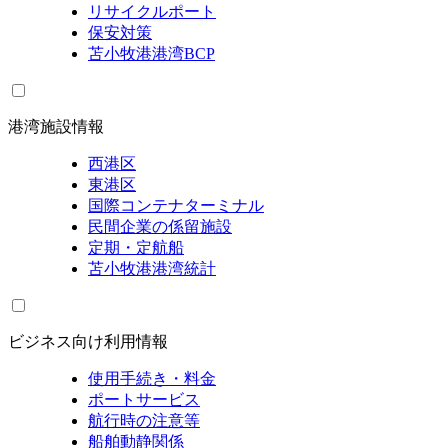
リサイクルポート
保安対策
苫小牧港港湾BCP
港湾施設情報
西港区
東港区
国際コンテナターミナル
民間企業の係留施設
定期・定航船
苫小牧港港湾統計
ビジネス向け利用情報
使用手続き・料金
ポートサービス
航行時の注意等
船舶動静関係