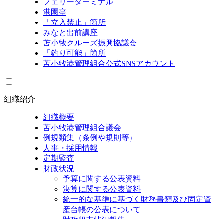
フェリーターミナル
港園亭
「立入禁止」箇所
みなと出前講座
苫小牧クルーズ振興協議会
「釣り可能」箇所
苫小牧港管理組合公式SNSアカウント
組織紹介
組織概要
苫小牧港管理組合議会
例規類集（条例や規則等）
人事・採用情報
定期監査
財政状況
予算に関する公表資料
決算に関する公表資料
統一的な基準に基づく財務書類及び固定資
産台帳の公表について