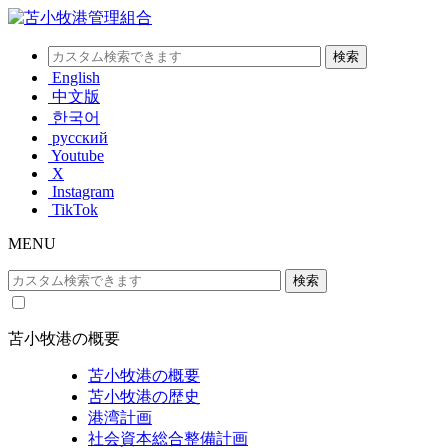
English
中文版
한국어
русский
Youtube
X
Instagram
TikTok
MENU
苫小牧港の概要
苫小牧港の概要
苫小牧港の歴史
港湾計画
社会資本総合整備計画