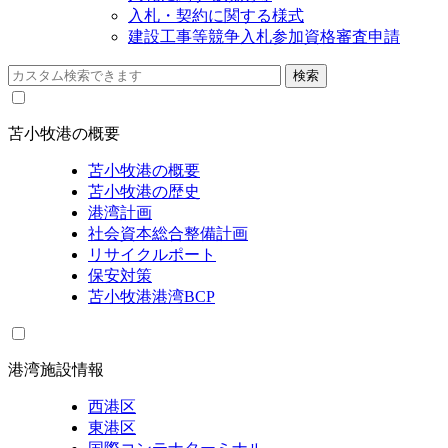
入札・契約に関する様式
建設工事等競争入札参加資格審査申請
苫小牧港の概要
苫小牧港の概要
苫小牧港の歴史
港湾計画
社会資本総合整備計画
リサイクルポート
保安対策
苫小牧港港湾BCP
港湾施設情報
西港区
東港区