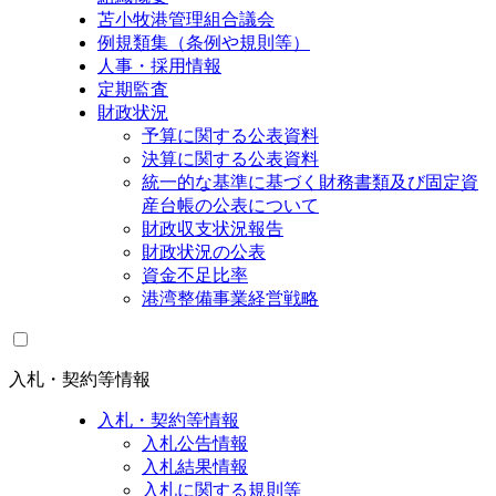
苫小牧港管理組合議会
例規類集（条例や規則等）
人事・採用情報
定期監査
財政状況
予算に関する公表資料
決算に関する公表資料
統一的な基準に基づく財務書類及び固定資
産台帳の公表について
財政収支状況報告
財政状況の公表
資金不足比率
港湾整備事業経営戦略
入札・契約等情報
入札・契約等情報
入札公告情報
入札結果情報
入札に関する規則等