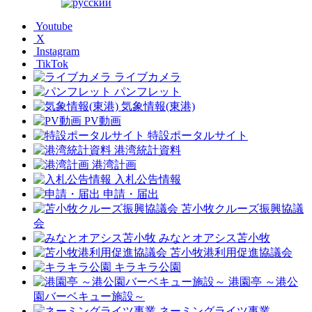
Youtube
X
Instagram
TikTok
ライブカメラ
パンフレット
気象情報(東港)
PV動画
特設ポータルサイト
港湾統計資料
港湾計画
入札公告情報
申請・届出
苫小牧クルーズ振興協議
会
みなとオアシス苫小牧
苫小牧港利用促進協議会
キラキラ公園
港園亭 ～港公
園バーベキュー施設～
ネーミングライツ事業