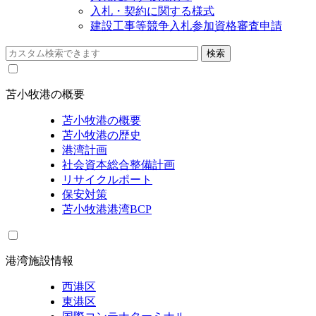
入札・契約に関する様式
建設工事等競争入札参加資格審査申請
苫小牧港の概要
苫小牧港の概要
苫小牧港の歴史
港湾計画
社会資本総合整備計画
リサイクルポート
保安対策
苫小牧港港湾BCP
港湾施設情報
西港区
東港区