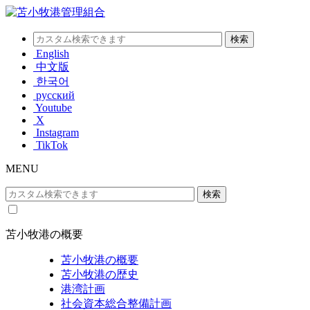
English
中文版
한국어
русский
Youtube
X
Instagram
TikTok
MENU
苫小牧港の概要
苫小牧港の概要
苫小牧港の歴史
港湾計画
社会資本総合整備計画