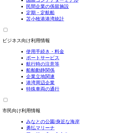
国際コンテナターミナル
民間企業の係留施設
定期・定航船
苫小牧港港湾統計
ビジネス向け利用情報
使用手続き・料金
ポートサービス
航行時の注意等
船舶動静関係
企業立地関連
港湾周辺企業
特殊車両の通行
市民向け利用情報
みなとの公園/身近な海岸
勇払マリーナ