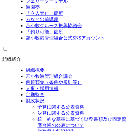
フェリーターミナル
港園亭
「立入禁止」箇所
みなと出前講座
苫小牧クルーズ振興協議会
「釣り可能」箇所
苫小牧港管理組合公式SNSアカウント
組織紹介
組織概要
苫小牧港管理組合議会
例規類集（条例や規則等）
人事・採用情報
定期監査
財政状況
予算に関する公表資料
決算に関する公表資料
統一的な基準に基づく財務書類及び固定資
産台帳の公表について