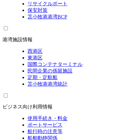
リサイクルポート
保安対策
苫小牧港港湾BCP
港湾施設情報
西港区
東港区
国際コンテナターミナル
民間企業の係留施設
定期・定航船
苫小牧港港湾統計
ビジネス向け利用情報
使用手続き・料金
ポートサービス
航行時の注意等
船舶動静関係