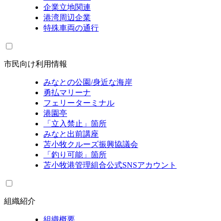
企業立地関連
港湾周辺企業
特殊車両の通行
市民向け利用情報
みなとの公園/身近な海岸
勇払マリーナ
フェリーターミナル
港園亭
「立入禁止」箇所
みなと出前講座
苫小牧クルーズ振興協議会
「釣り可能」箇所
苫小牧港管理組合公式SNSアカウント
組織紹介
組織概要