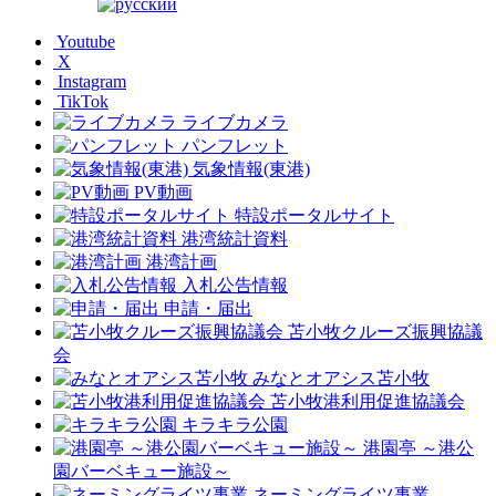
Youtube
X
Instagram
TikTok
ライブカメラ
パンフレット
気象情報(東港)
PV動画
特設ポータルサイト
港湾統計資料
港湾計画
入札公告情報
申請・届出
苫小牧クルーズ振興協議
会
みなとオアシス苫小牧
苫小牧港利用促進協議会
キラキラ公園
港園亭 ～港公
園バーベキュー施設～
ネーミングライツ事業