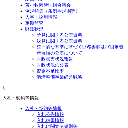
苫小牧港管理組合議会
例規類集（条例や規則等）
人事・採用情報
定期監査
財政状況
予算に関する公表資料
決算に関する公表資料
統一的な基準に基づく財務書類及び固定資
産台帳の公表について
財政収支状況報告
財政状況の公表
資金不足比率
港湾整備事業経営戦略
入札・契約等情報
入札・契約等情報
入札公告情報
入札結果情報
入札に関する規則等