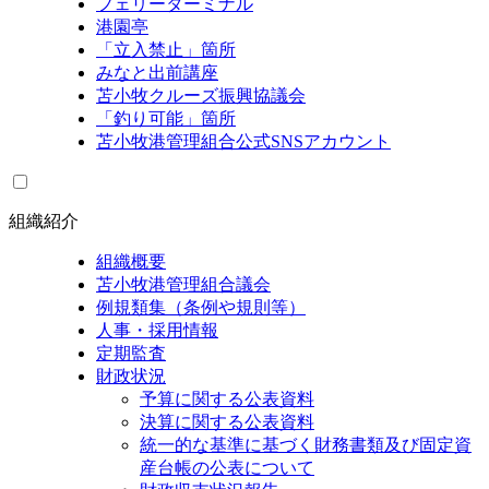
フェリーターミナル
港園亭
「立入禁止」箇所
みなと出前講座
苫小牧クルーズ振興協議会
「釣り可能」箇所
苫小牧港管理組合公式SNSアカウント
組織紹介
組織概要
苫小牧港管理組合議会
例規類集（条例や規則等）
人事・採用情報
定期監査
財政状況
予算に関する公表資料
決算に関する公表資料
統一的な基準に基づく財務書類及び固定資
産台帳の公表について