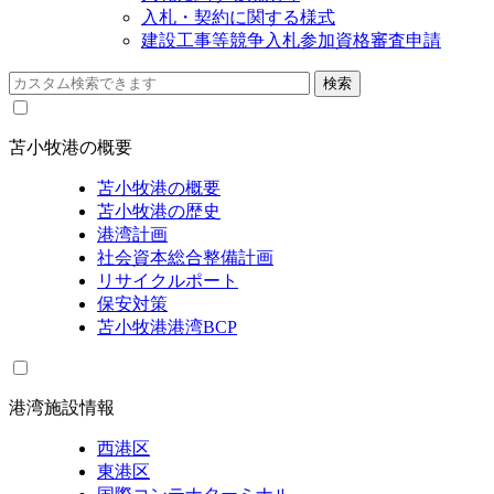
入札・契約に関する様式
建設工事等競争入札参加資格審査申請
苫小牧港の概要
苫小牧港の概要
苫小牧港の歴史
港湾計画
社会資本総合整備計画
リサイクルポート
保安対策
苫小牧港港湾BCP
港湾施設情報
西港区
東港区