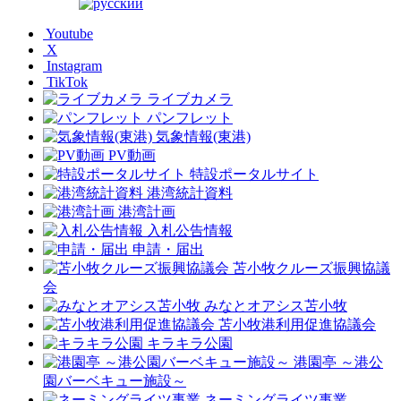
Youtube
X
Instagram
TikTok
ライブカメラ
パンフレット
気象情報(東港)
PV動画
特設ポータルサイト
港湾統計資料
港湾計画
入札公告情報
申請・届出
苫小牧クルーズ振興協議
会
みなとオアシス苫小牧
苫小牧港利用促進協議会
キラキラ公園
港園亭 ～港公
園バーベキュー施設～
ネーミングライツ事業