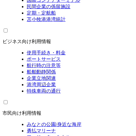
国際コンテナターミナル
民間企業の係留施設
定期・定航船
苫小牧港港湾統計
ビジネス向け利用情報
使用手続き・料金
ポートサービス
航行時の注意等
船舶動静関係
企業立地関連
港湾周辺企業
特殊車両の通行
市民向け利用情報
みなとの公園/身近な海岸
勇払マリーナ