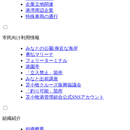
企業立地関連
港湾周辺企業
特殊車両の通行
市民向け利用情報
みなとの公園/身近な海岸
勇払マリーナ
フェリーターミナル
港園亭
「立入禁止」箇所
みなと出前講座
苫小牧クルーズ振興協議会
「釣り可能」箇所
苫小牧港管理組合公式SNSアカウント
組織紹介
組織概要