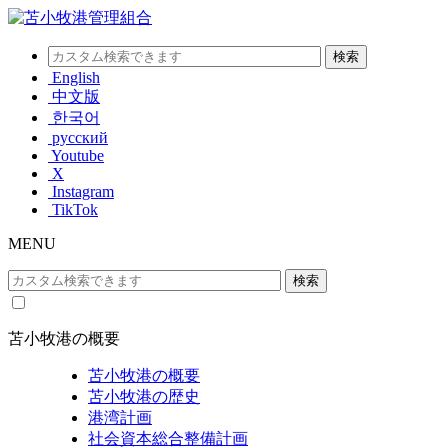
English
中文版
한국어
русский
Youtube
X
Instagram
TikTok
MENU
苫小牧港の概要
苫小牧港の概要
苫小牧港の歴史
港湾計画
社会資本総合整備計画