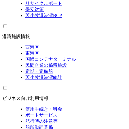
リサイクルポート
保安対策
苫小牧港港湾BCP
港湾施設情報
西港区
東港区
国際コンテナターミナル
民間企業の係留施設
定期・定航船
苫小牧港港湾統計
ビジネス向け利用情報
使用手続き・料金
ポートサービス
航行時の注意等
船舶動静関係