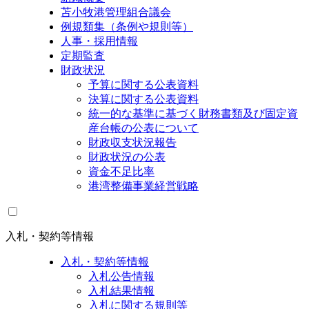
苫小牧港管理組合議会
例規類集（条例や規則等）
人事・採用情報
定期監査
財政状況
予算に関する公表資料
決算に関する公表資料
統一的な基準に基づく財務書類及び固定資
産台帳の公表について
財政収支状況報告
財政状況の公表
資金不足比率
港湾整備事業経営戦略
入札・契約等情報
入札・契約等情報
入札公告情報
入札結果情報
入札に関する規則等