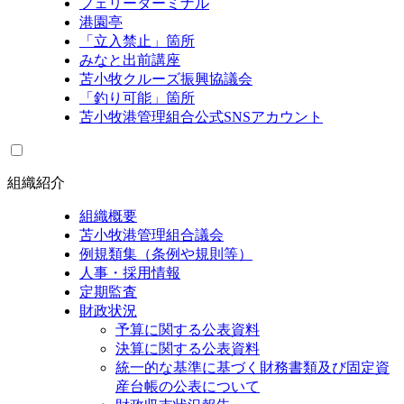
フェリーターミナル
港園亭
「立入禁止」箇所
みなと出前講座
苫小牧クルーズ振興協議会
「釣り可能」箇所
苫小牧港管理組合公式SNSアカウント
組織紹介
組織概要
苫小牧港管理組合議会
例規類集（条例や規則等）
人事・採用情報
定期監査
財政状況
予算に関する公表資料
決算に関する公表資料
統一的な基準に基づく財務書類及び固定資
産台帳の公表について