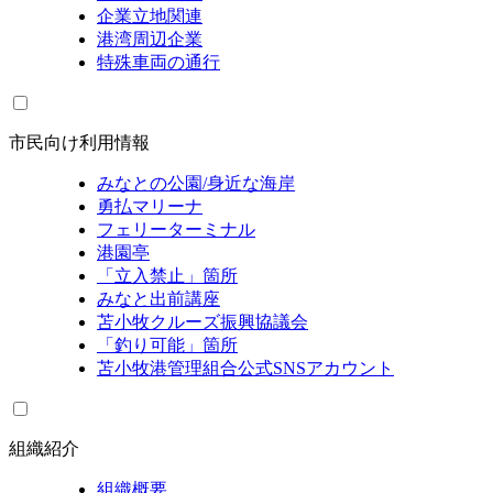
企業立地関連
港湾周辺企業
特殊車両の通行
市民向け利用情報
みなとの公園/身近な海岸
勇払マリーナ
フェリーターミナル
港園亭
「立入禁止」箇所
みなと出前講座
苫小牧クルーズ振興協議会
「釣り可能」箇所
苫小牧港管理組合公式SNSアカウント
組織紹介
組織概要