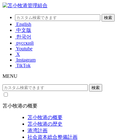
English
中文版
한국어
русский
Youtube
X
Instagram
TikTok
MENU
苫小牧港の概要
苫小牧港の概要
苫小牧港の歴史
港湾計画
社会資本総合整備計画