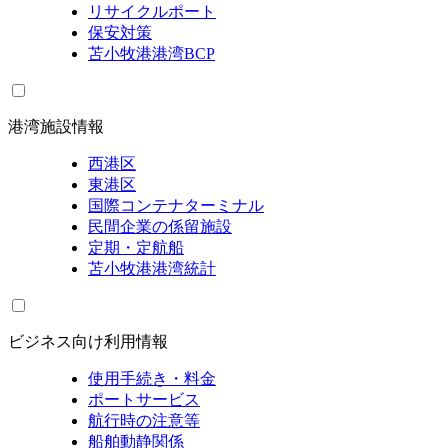
リサイクルポート
保安対策
苫小牧港港湾BCP
港湾施設情報
西港区
東港区
国際コンテナターミナル
民間企業の係留施設
定期・定航船
苫小牧港港湾統計
ビジネス向け利用情報
使用手続き・料金
ポートサービス
航行時の注意等
船舶動静関係