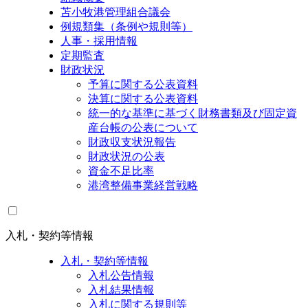
苫小牧港管理組合議会
例規類集（条例や規則等）
人事・採用情報
定期監査
財政状況
予算に関する公表資料
決算に関する公表資料
統一的な基準に基づく財務書類及び固定資
産台帳の公表について
財政収支状況報告
財政状況の公表
資金不足比率
港湾整備事業経営戦略
入札・契約等情報
入札・契約等情報
入札公告情報
入札結果情報
入札に関する規則等