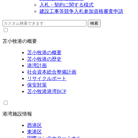
入札・契約に関する様式
建設工事等競争入札参加資格審査申請
苫小牧港の概要
苫小牧港の概要
苫小牧港の歴史
港湾計画
社会資本総合整備計画
リサイクルポート
保安対策
苫小牧港港湾BCP
港湾施設情報
西港区
東港区