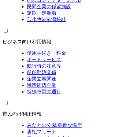
国際コンテナターミナル
民間企業の係留施設
定期・定航船
苫小牧港港湾統計
ビジネス向け利用情報
使用手続き・料金
ポートサービス
航行時の注意等
船舶動静関係
企業立地関連
港湾周辺企業
特殊車両の通行
市民向け利用情報
みなとの公園/身近な海岸
勇払マリーナ