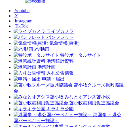
Youtube
X
Instagram
TikTok
ライブカメラ
パンフレット
気象情報(東港)
PV動画
特設ポータルサイト
港湾統計資料
港湾計画
入札公告情報
申請・届出
苫小牧クルーズ振興協議
会
みなとオアシス苫小牧
苫小牧港利用促進協議会
キラキラ公園
港園亭 ～港公
園バーベキュー施設～
ネーミングライツ事業