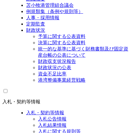
苫小牧港管理組合議会
例規類集（条例や規則等）
人事・採用情報
定期監査
財政状況
予算に関する公表資料
決算に関する公表資料
統一的な基準に基づく財務書類及び固定資
産台帳の公表について
財政収支状況報告
財政状況の公表
資金不足比率
港湾整備事業経営戦略
入札・契約等情報
入札・契約等情報
入札公告情報
入札結果情報
入札に関する規則等