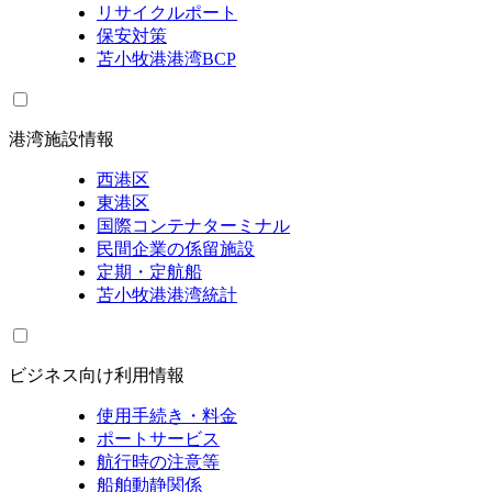
リサイクルポート
保安対策
苫小牧港港湾BCP
港湾施設情報
西港区
東港区
国際コンテナターミナル
民間企業の係留施設
定期・定航船
苫小牧港港湾統計
ビジネス向け利用情報
使用手続き・料金
ポートサービス
航行時の注意等
船舶動静関係