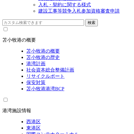
入札・契約に関する様式
建設工事等競争入札参加資格審査申請
苫小牧港の概要
苫小牧港の概要
苫小牧港の歴史
港湾計画
社会資本総合整備計画
リサイクルポート
保安対策
苫小牧港港湾BCP
港湾施設情報
西港区
東港区