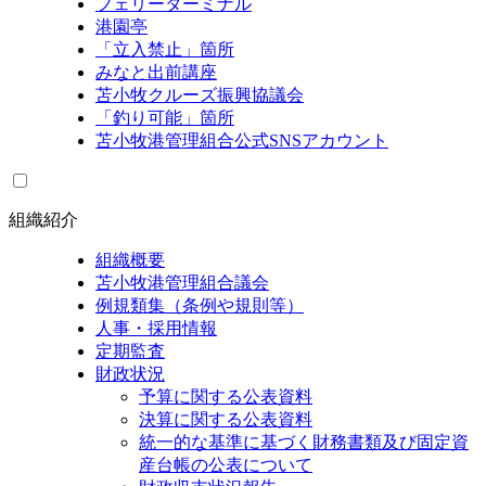
フェリーターミナル
港園亭
「立入禁止」箇所
みなと出前講座
苫小牧クルーズ振興協議会
「釣り可能」箇所
苫小牧港管理組合公式SNSアカウント
組織紹介
組織概要
苫小牧港管理組合議会
例規類集（条例や規則等）
人事・採用情報
定期監査
財政状況
予算に関する公表資料
決算に関する公表資料
統一的な基準に基づく財務書類及び固定資
産台帳の公表について