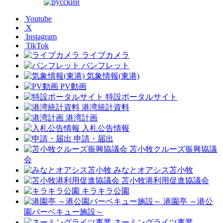
Youtube
X
Instagram
TikTok
ライブカメラ
パンフレット
気象情報(東港)
PV動画
特設ポータルサイト
港湾統計資料
港湾計画
入札公告情報
申請・届出
苫小牧クルーズ振興協議
会
みなとオアシス苫小牧
苫小牧港利用促進協議会
キラキラ公園
港園亭 ～港公
園バーベキュー施設～
ネーミングライツ事業