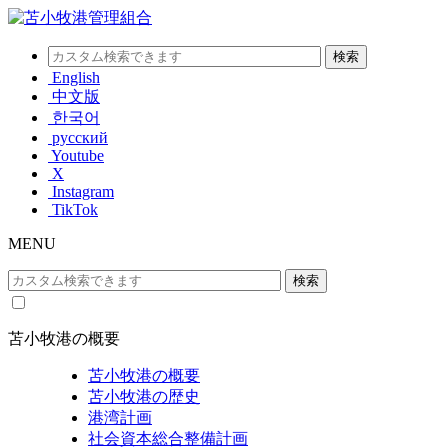
English
中文版
한국어
русский
Youtube
X
Instagram
TikTok
MENU
苫小牧港の概要
苫小牧港の概要
苫小牧港の歴史
港湾計画
社会資本総合整備計画