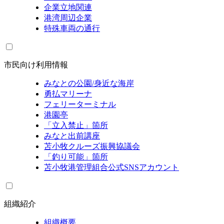
企業立地関連
港湾周辺企業
特殊車両の通行
市民向け利用情報
みなとの公園/身近な海岸
勇払マリーナ
フェリーターミナル
港園亭
「立入禁止」箇所
みなと出前講座
苫小牧クルーズ振興協議会
「釣り可能」箇所
苫小牧港管理組合公式SNSアカウント
組織紹介
組織概要