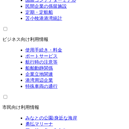
国際コンテナターミナル
民間企業の係留施設
定期・定航船
苫小牧港港湾統計
ビジネス向け利用情報
使用手続き・料金
ポートサービス
航行時の注意等
船舶動静関係
企業立地関連
港湾周辺企業
特殊車両の通行
市民向け利用情報
みなとの公園/身近な海岸
勇払マリーナ