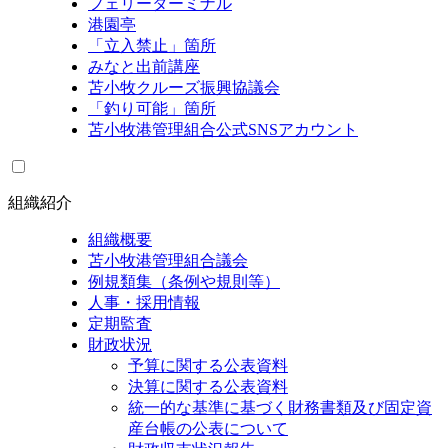
フェリーターミナル
港園亭
「立入禁止」箇所
みなと出前講座
苫小牧クルーズ振興協議会
「釣り可能」箇所
苫小牧港管理組合公式SNSアカウント
組織紹介
組織概要
苫小牧港管理組合議会
例規類集（条例や規則等）
人事・採用情報
定期監査
財政状況
予算に関する公表資料
決算に関する公表資料
統一的な基準に基づく財務書類及び固定資
産台帳の公表について