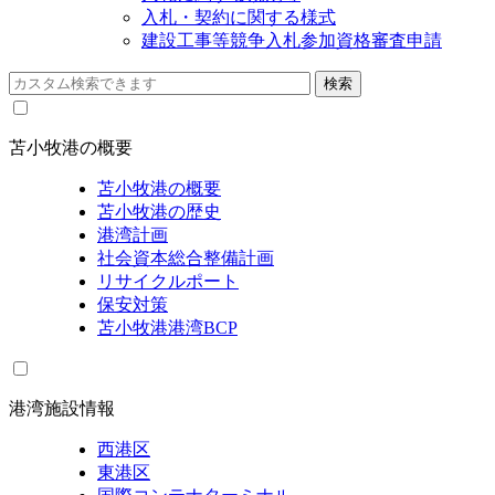
入札・契約に関する様式
建設工事等競争入札参加資格審査申請
苫小牧港の概要
苫小牧港の概要
苫小牧港の歴史
港湾計画
社会資本総合整備計画
リサイクルポート
保安対策
苫小牧港港湾BCP
港湾施設情報
西港区
東港区