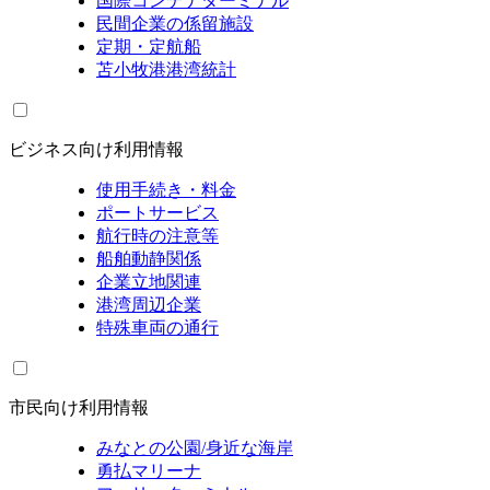
国際コンテナターミナル
民間企業の係留施設
定期・定航船
苫小牧港港湾統計
ビジネス向け利用情報
使用手続き・料金
ポートサービス
航行時の注意等
船舶動静関係
企業立地関連
港湾周辺企業
特殊車両の通行
市民向け利用情報
みなとの公園/身近な海岸
勇払マリーナ