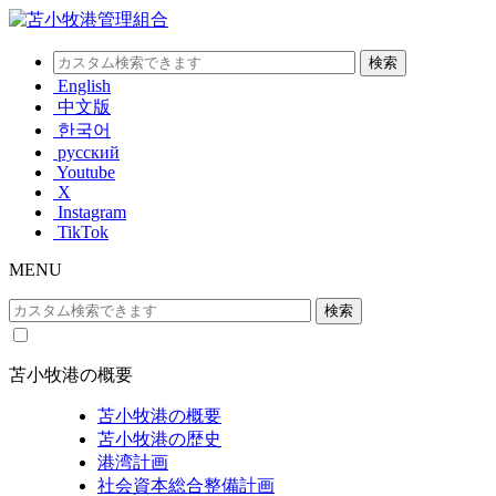
English
中文版
한국어
русский
Youtube
X
Instagram
TikTok
MENU
苫小牧港の概要
苫小牧港の概要
苫小牧港の歴史
港湾計画
社会資本総合整備計画