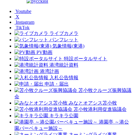
Youtube
X
Instagram
TikTok
ライブカメラ
パンフレット
気象情報(東港)
PV動画
特設ポータルサイト
港湾統計資料
港湾計画
入札公告情報
申請・届出
苫小牧クルーズ振興協議
会
みなとオアシス苫小牧
苫小牧港利用促進協議会
キラキラ公園
港園亭 ～港公
園バーベキュー施設～
ネーミングライツ事業