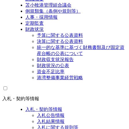
苫小牧港管理組合議会
例規類集（条例や規則等）
人事・採用情報
定期監査
財政状況
予算に関する公表資料
決算に関する公表資料
統一的な基準に基づく財務書類及び固定資
産台帳の公表について
財政収支状況報告
財政状況の公表
資金不足比率
港湾整備事業経営戦略
入札・契約等情報
入札・契約等情報
入札公告情報
入札結果情報
入札に関する規則等