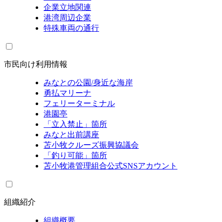
企業立地関連
港湾周辺企業
特殊車両の通行
市民向け利用情報
みなとの公園/身近な海岸
勇払マリーナ
フェリーターミナル
港園亭
「立入禁止」箇所
みなと出前講座
苫小牧クルーズ振興協議会
「釣り可能」箇所
苫小牧港管理組合公式SNSアカウント
組織紹介
組織概要