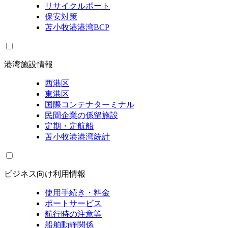
リサイクルポート
保安対策
苫小牧港港湾BCP
港湾施設情報
西港区
東港区
国際コンテナターミナル
民間企業の係留施設
定期・定航船
苫小牧港港湾統計
ビジネス向け利用情報
使用手続き・料金
ポートサービス
航行時の注意等
船舶動静関係