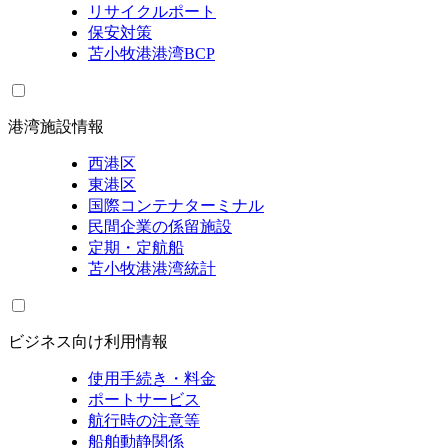
リサイクルポート
保安対策
苫小牧港港湾BCP
港湾施設情報
西港区
東港区
国際コンテナターミナル
民間企業の係留施設
定期・定航船
苫小牧港港湾統計
ビジネス向け利用情報
使用手続き・料金
ポートサービス
航行時の注意等
船舶動静関係