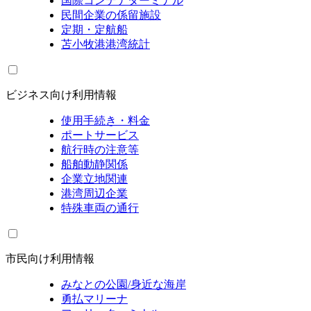
国際コンテナターミナル
民間企業の係留施設
定期・定航船
苫小牧港港湾統計
ビジネス向け利用情報
使用手続き・料金
ポートサービス
航行時の注意等
船舶動静関係
企業立地関連
港湾周辺企業
特殊車両の通行
市民向け利用情報
みなとの公園/身近な海岸
勇払マリーナ