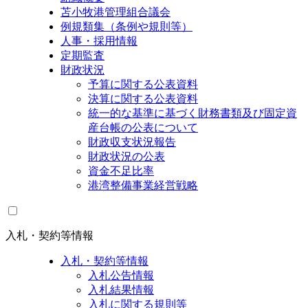
苫小牧港管理組合議会
例規類集（条例や規則等）
人事・採用情報
定期監査
財政状況
予算に関する公表資料
決算に関する公表資料
統一的な基準に基づく財務書類及び固定資
産台帳の公表について
財政収支状況報告
財政状況の公表
資金不足比率
港湾整備事業経営戦略
入札・契約等情報
入札・契約等情報
入札公告情報
入札結果情報
入札に関する規則等