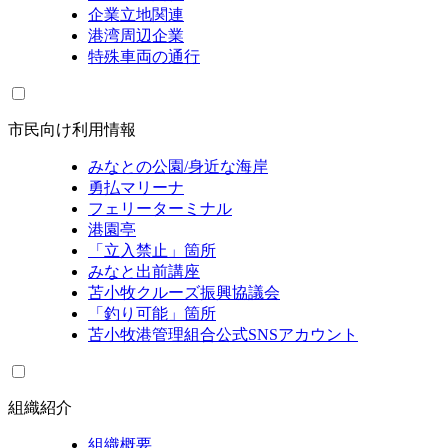
企業立地関連
港湾周辺企業
特殊車両の通行
市民向け利用情報
みなとの公園/身近な海岸
勇払マリーナ
フェリーターミナル
港園亭
「立入禁止」箇所
みなと出前講座
苫小牧クルーズ振興協議会
「釣り可能」箇所
苫小牧港管理組合公式SNSアカウント
組織紹介
組織概要