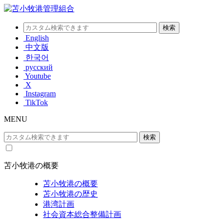
English
中文版
한국어
русский
Youtube
X
Instagram
TikTok
MENU
苫小牧港の概要
苫小牧港の概要
苫小牧港の歴史
港湾計画
社会資本総合整備計画