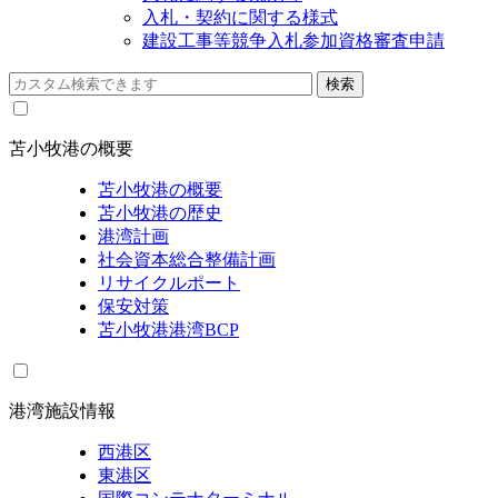
入札・契約に関する様式
建設工事等競争入札参加資格審査申請
苫小牧港の概要
苫小牧港の概要
苫小牧港の歴史
港湾計画
社会資本総合整備計画
リサイクルポート
保安対策
苫小牧港港湾BCP
港湾施設情報
西港区
東港区