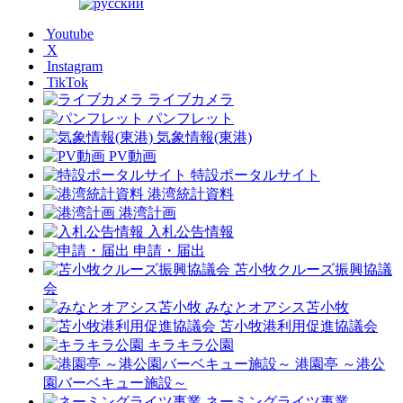
Youtube
X
Instagram
TikTok
ライブカメラ
パンフレット
気象情報(東港)
PV動画
特設ポータルサイト
港湾統計資料
港湾計画
入札公告情報
申請・届出
苫小牧クルーズ振興協議
会
みなとオアシス苫小牧
苫小牧港利用促進協議会
キラキラ公園
港園亭 ～港公
園バーベキュー施設～
ネーミングライツ事業