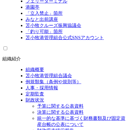
フェリーターミナル
港園亭
「立入禁止」箇所
みなと出前講座
苫小牧クルーズ振興協議会
「釣り可能」箇所
苫小牧港管理組合公式SNSアカウント
組織紹介
組織概要
苫小牧港管理組合議会
例規類集（条例や規則等）
人事・採用情報
定期監査
財政状況
予算に関する公表資料
決算に関する公表資料
統一的な基準に基づく財務書類及び固定資
産台帳の公表について