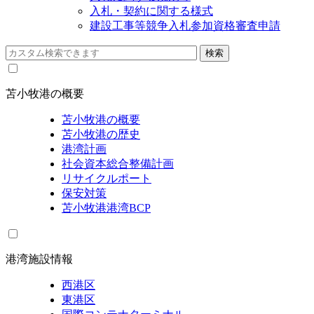
入札・契約に関する様式
建設工事等競争入札参加資格審査申請
苫小牧港の概要
苫小牧港の概要
苫小牧港の歴史
港湾計画
社会資本総合整備計画
リサイクルポート
保安対策
苫小牧港港湾BCP
港湾施設情報
西港区
東港区