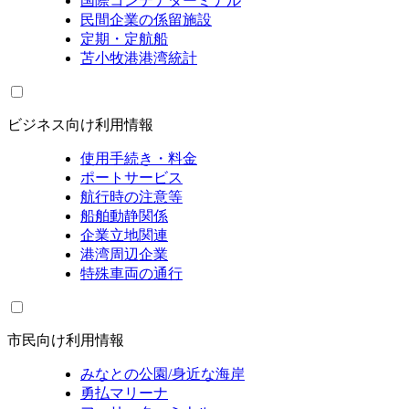
国際コンテナターミナル
民間企業の係留施設
定期・定航船
苫小牧港港湾統計
ビジネス向け利用情報
使用手続き・料金
ポートサービス
航行時の注意等
船舶動静関係
企業立地関連
港湾周辺企業
特殊車両の通行
市民向け利用情報
みなとの公園/身近な海岸
勇払マリーナ