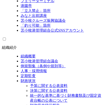
フェリーターミナル
港園亭
「立入禁止」箇所
みなと出前講座
苫小牧クルーズ振興協議会
「釣り可能」箇所
苫小牧港管理組合公式SNSアカウント
組織紹介
組織概要
苫小牧港管理組合議会
例規類集（条例や規則等）
人事・採用情報
定期監査
財政状況
予算に関する公表資料
決算に関する公表資料
統一的な基準に基づく財務書類及び固定資
産台帳の公表について