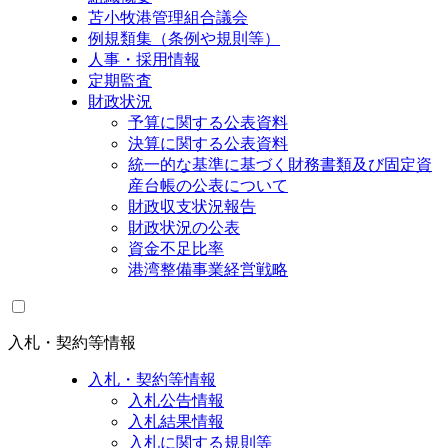
苫小牧港管理組合議会
例規類集（条例や規則等）
人事・採用情報
定期監査
財政状況
予算に関する公表資料
決算に関する公表資料
統一的な基準に基づく財務書類及び固定資
産台帳の公表について
財政収支状況報告
財政状況の公表
資金不足比率
港湾整備事業経営戦略
入札・契約等情報
入札・契約等情報
入札公告情報
入札結果情報
入札に関する規則等