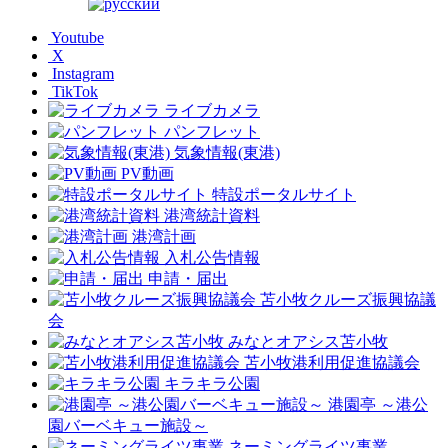
Youtube
X
Instagram
TikTok
ライブカメラ
パンフレット
気象情報(東港)
PV動画
特設ポータルサイト
港湾統計資料
港湾計画
入札公告情報
申請・届出
苫小牧クルーズ振興協議
会
みなとオアシス苫小牧
苫小牧港利用促進協議会
キラキラ公園
港園亭 ～港公
園バーベキュー施設～
ネーミングライツ事業