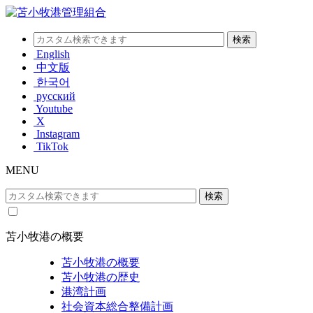
English
中文版
한국어
русский
Youtube
X
Instagram
TikTok
MENU
苫小牧港の概要
苫小牧港の概要
苫小牧港の歴史
港湾計画
社会資本総合整備計画