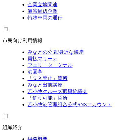
企業立地関連
港湾周辺企業
特殊車両の通行
市民向け利用情報
みなとの公園/身近な海岸
勇払マリーナ
フェリーターミナル
港園亭
「立入禁止」箇所
みなと出前講座
苫小牧クルーズ振興協議会
「釣り可能」箇所
苫小牧港管理組合公式SNSアカウント
組織紹介
組織概要