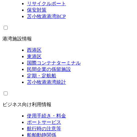
リサイクルポート
保安対策
苫小牧港港湾BCP
港湾施設情報
西港区
東港区
国際コンテナターミナル
民間企業の係留施設
定期・定航船
苫小牧港港湾統計
ビジネス向け利用情報
使用手続き・料金
ポートサービス
航行時の注意等
船舶動静関係