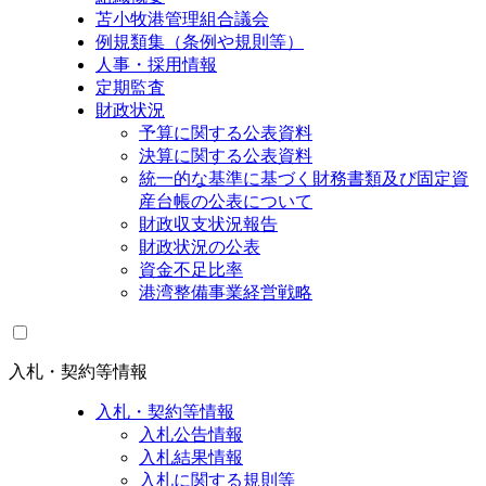
苫小牧港管理組合議会
例規類集（条例や規則等）
人事・採用情報
定期監査
財政状況
予算に関する公表資料
決算に関する公表資料
統一的な基準に基づく財務書類及び固定資
産台帳の公表について
財政収支状況報告
財政状況の公表
資金不足比率
港湾整備事業経営戦略
入札・契約等情報
入札・契約等情報
入札公告情報
入札結果情報
入札に関する規則等