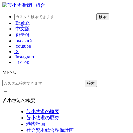
English
中文版
한국어
русский
Youtube
X
Instagram
TikTok
MENU
苫小牧港の概要
苫小牧港の概要
苫小牧港の歴史
港湾計画
社会資本総合整備計画