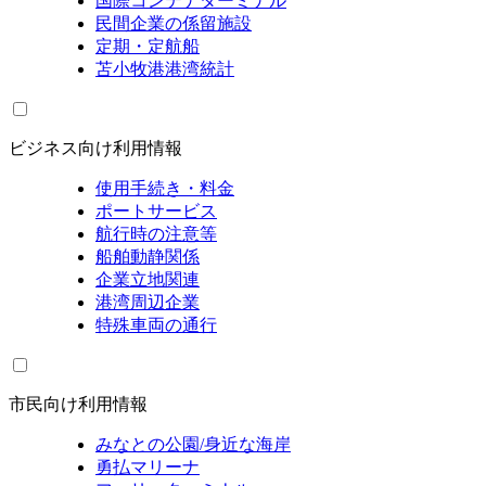
国際コンテナターミナル
民間企業の係留施設
定期・定航船
苫小牧港港湾統計
ビジネス向け利用情報
使用手続き・料金
ポートサービス
航行時の注意等
船舶動静関係
企業立地関連
港湾周辺企業
特殊車両の通行
市民向け利用情報
みなとの公園/身近な海岸
勇払マリーナ