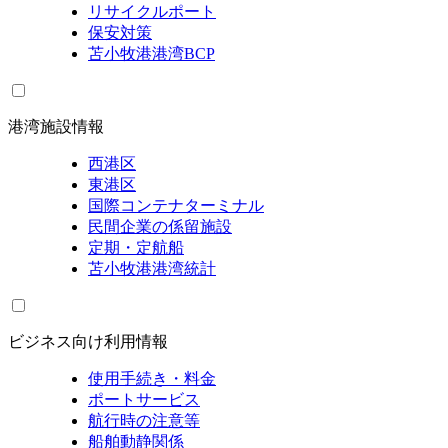
リサイクルポート
保安対策
苫小牧港港湾BCP
港湾施設情報
西港区
東港区
国際コンテナターミナル
民間企業の係留施設
定期・定航船
苫小牧港港湾統計
ビジネス向け利用情報
使用手続き・料金
ポートサービス
航行時の注意等
船舶動静関係