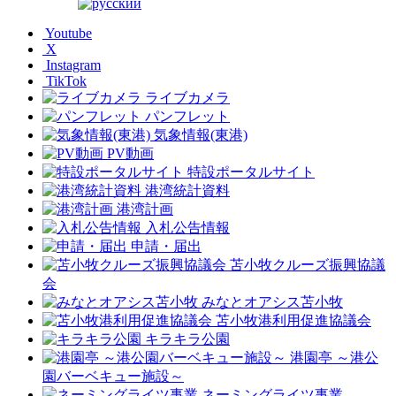
Youtube
X
Instagram
TikTok
ライブカメラ
パンフレット
気象情報(東港)
PV動画
特設ポータルサイト
港湾統計資料
港湾計画
入札公告情報
申請・届出
苫小牧クルーズ振興協議
会
みなとオアシス苫小牧
苫小牧港利用促進協議会
キラキラ公園
港園亭 ～港公
園バーベキュー施設～
ネーミングライツ事業