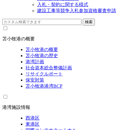
入札・契約に関する様式
建設工事等競争入札参加資格審査申請
苫小牧港の概要
苫小牧港の概要
苫小牧港の歴史
港湾計画
社会資本総合整備計画
リサイクルポート
保安対策
苫小牧港港湾BCP
港湾施設情報
西港区
東港区