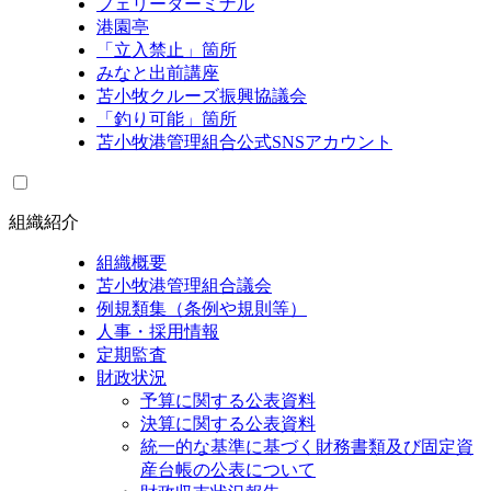
フェリーターミナル
港園亭
「立入禁止」箇所
みなと出前講座
苫小牧クルーズ振興協議会
「釣り可能」箇所
苫小牧港管理組合公式SNSアカウント
組織紹介
組織概要
苫小牧港管理組合議会
例規類集（条例や規則等）
人事・採用情報
定期監査
財政状況
予算に関する公表資料
決算に関する公表資料
統一的な基準に基づく財務書類及び固定資
産台帳の公表について