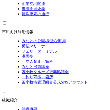
企業立地関連
港湾周辺企業
特殊車両の通行
市民向け利用情報
みなとの公園/身近な海岸
勇払マリーナ
フェリーターミナル
港園亭
「立入禁止」箇所
みなと出前講座
苫小牧クルーズ振興協議会
「釣り可能」箇所
苫小牧港管理組合公式SNSアカウント
組織紹介
組織概要