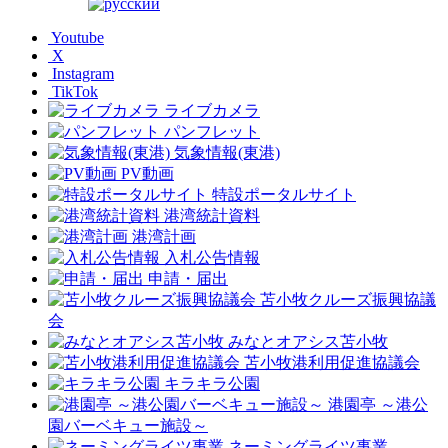
Youtube
X
Instagram
TikTok
ライブカメラ
パンフレット
気象情報(東港)
PV動画
特設ポータルサイト
港湾統計資料
港湾計画
入札公告情報
申請・届出
苫小牧クルーズ振興協議
会
みなとオアシス苫小牧
苫小牧港利用促進協議会
キラキラ公園
港園亭 ～港公
園バーベキュー施設～
ネーミングライツ事業