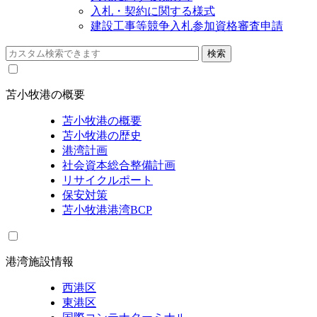
入札・契約に関する様式
建設工事等競争入札参加資格審査申請
苫小牧港の概要
苫小牧港の概要
苫小牧港の歴史
港湾計画
社会資本総合整備計画
リサイクルポート
保安対策
苫小牧港港湾BCP
港湾施設情報
西港区
東港区