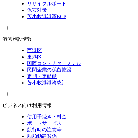
リサイクルポート
保安対策
苫小牧港港湾BCP
港湾施設情報
西港区
東港区
国際コンテナターミナル
民間企業の係留施設
定期・定航船
苫小牧港港湾統計
ビジネス向け利用情報
使用手続き・料金
ポートサービス
航行時の注意等
船舶動静関係