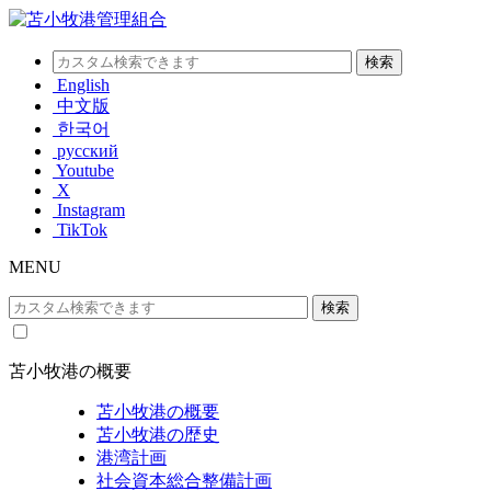
English
中文版
한국어
русский
Youtube
X
Instagram
TikTok
MENU
苫小牧港の概要
苫小牧港の概要
苫小牧港の歴史
港湾計画
社会資本総合整備計画