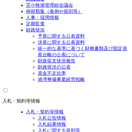
苫小牧港管理組合議会
例規類集（条例や規則等）
人事・採用情報
定期監査
財政状況
予算に関する公表資料
決算に関する公表資料
統一的な基準に基づく財務書類及び固定資
産台帳の公表について
財政収支状況報告
財政状況の公表
資金不足比率
港湾整備事業経営戦略
入札・契約等情報
入札・契約等情報
入札公告情報
入札結果情報
入札に関する規則等