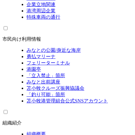
企業立地関連
港湾周辺企業
特殊車両の通行
市民向け利用情報
みなとの公園/身近な海岸
勇払マリーナ
フェリーターミナル
港園亭
「立入禁止」箇所
みなと出前講座
苫小牧クルーズ振興協議会
「釣り可能」箇所
苫小牧港管理組合公式SNSアカウント
組織紹介
組織概要