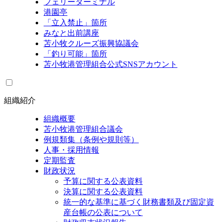
フェリーターミナル
港園亭
「立入禁止」箇所
みなと出前講座
苫小牧クルーズ振興協議会
「釣り可能」箇所
苫小牧港管理組合公式SNSアカウント
組織紹介
組織概要
苫小牧港管理組合議会
例規類集（条例や規則等）
人事・採用情報
定期監査
財政状況
予算に関する公表資料
決算に関する公表資料
統一的な基準に基づく財務書類及び固定資
産台帳の公表について