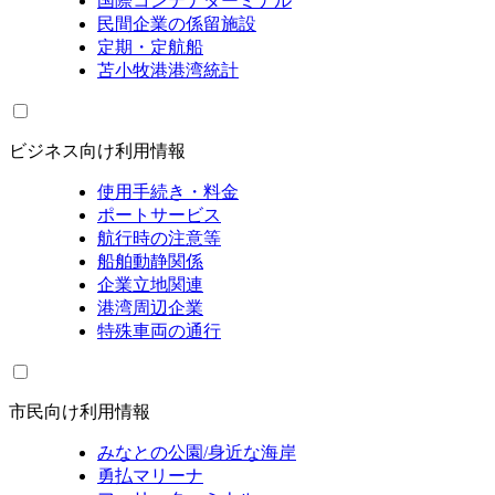
国際コンテナターミナル
民間企業の係留施設
定期・定航船
苫小牧港港湾統計
ビジネス向け利用情報
使用手続き・料金
ポートサービス
航行時の注意等
船舶動静関係
企業立地関連
港湾周辺企業
特殊車両の通行
市民向け利用情報
みなとの公園/身近な海岸
勇払マリーナ