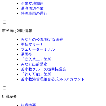
企業立地関連
港湾周辺企業
特殊車両の通行
市民向け利用情報
みなとの公園/身近な海岸
勇払マリーナ
フェリーターミナル
港園亭
「立入禁止」箇所
みなと出前講座
苫小牧クルーズ振興協議会
「釣り可能」箇所
苫小牧港管理組合公式SNSアカウント
組織紹介
組織概要