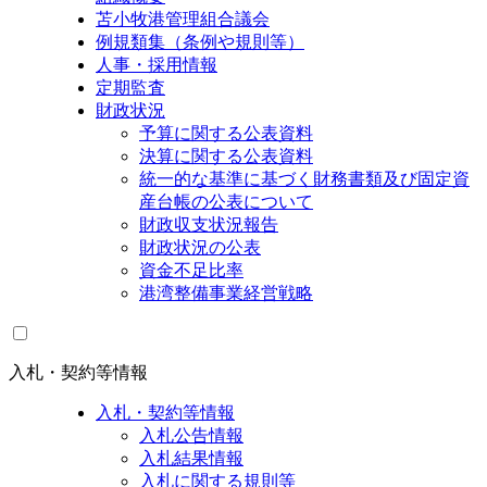
苫小牧港管理組合議会
例規類集（条例や規則等）
人事・採用情報
定期監査
財政状況
予算に関する公表資料
決算に関する公表資料
統一的な基準に基づく財務書類及び固定資
産台帳の公表について
財政収支状況報告
財政状況の公表
資金不足比率
港湾整備事業経営戦略
入札・契約等情報
入札・契約等情報
入札公告情報
入札結果情報
入札に関する規則等