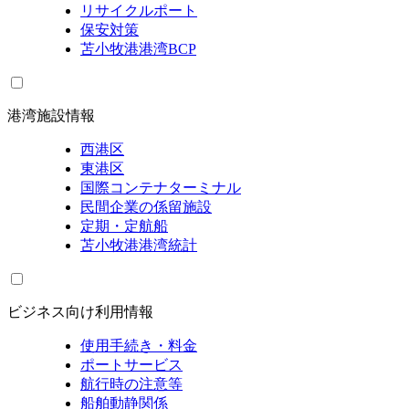
リサイクルポート
保安対策
苫小牧港港湾BCP
港湾施設情報
西港区
東港区
国際コンテナターミナル
民間企業の係留施設
定期・定航船
苫小牧港港湾統計
ビジネス向け利用情報
使用手続き・料金
ポートサービス
航行時の注意等
船舶動静関係