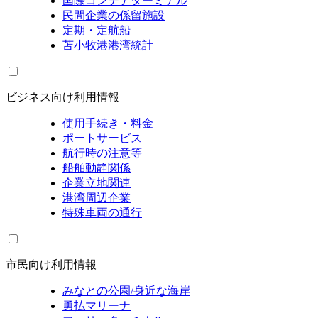
国際コンテナターミナル
民間企業の係留施設
定期・定航船
苫小牧港港湾統計
ビジネス向け利用情報
使用手続き・料金
ポートサービス
航行時の注意等
船舶動静関係
企業立地関連
港湾周辺企業
特殊車両の通行
市民向け利用情報
みなとの公園/身近な海岸
勇払マリーナ