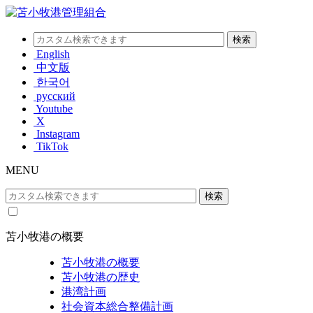
English
中文版
한국어
русский
Youtube
X
Instagram
TikTok
MENU
苫小牧港の概要
苫小牧港の概要
苫小牧港の歴史
港湾計画
社会資本総合整備計画