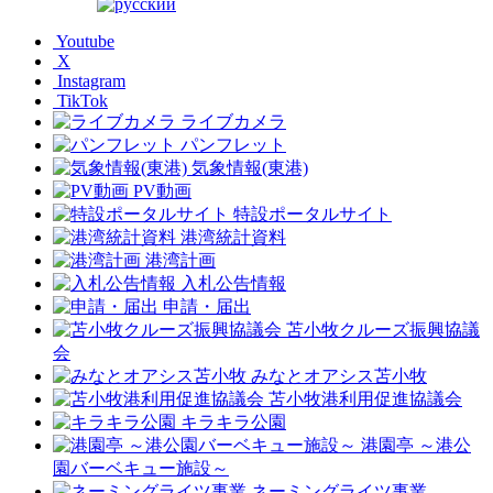
Youtube
X
Instagram
TikTok
ライブカメラ
パンフレット
気象情報(東港)
PV動画
特設ポータルサイト
港湾統計資料
港湾計画
入札公告情報
申請・届出
苫小牧クルーズ振興協議
会
みなとオアシス苫小牧
苫小牧港利用促進協議会
キラキラ公園
港園亭 ～港公
園バーベキュー施設～
ネーミングライツ事業