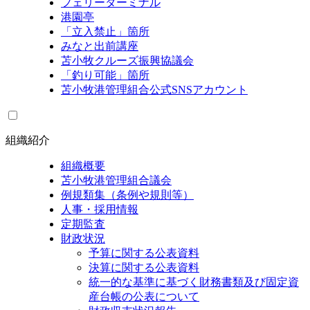
フェリーターミナル
港園亭
「立入禁止」箇所
みなと出前講座
苫小牧クルーズ振興協議会
「釣り可能」箇所
苫小牧港管理組合公式SNSアカウント
組織紹介
組織概要
苫小牧港管理組合議会
例規類集（条例や規則等）
人事・採用情報
定期監査
財政状況
予算に関する公表資料
決算に関する公表資料
統一的な基準に基づく財務書類及び固定資
産台帳の公表について