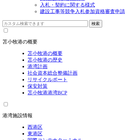
入札・契約に関する様式
建設工事等競争入札参加資格審査申請
苫小牧港の概要
苫小牧港の概要
苫小牧港の歴史
港湾計画
社会資本総合整備計画
リサイクルポート
保安対策
苫小牧港港湾BCP
港湾施設情報
西港区
東港区